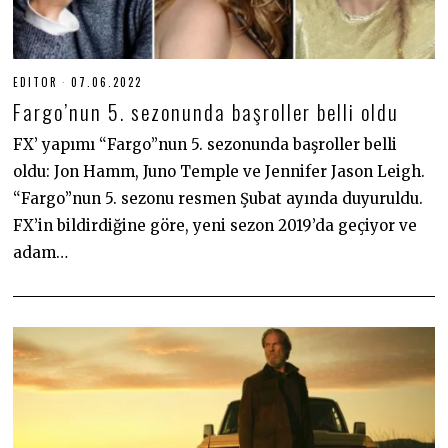
EDITOR
07.06.2022
0
7
Fargo’nun 5. sezonunda başroller belli oldu
.
0
6
FX’ yapımı “Fargo”nun 5. sezonunda başroller belli
.
oldu: Jon Hamm, Juno Temple ve Jennifer Jason Leigh.
2
0
“Fargo”nun 5. sezonu resmen Şubat ayında duyuruldu.
2
2
FX’in bildirdiğine göre, yeni sezon 2019’da geçiyor ve
adam…