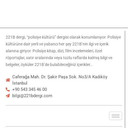
221B dergi, “polisiye kültürü” dergisi olarak konumlanıyor. Polisiye
kültürüne dair yerli ve yabancı her şey 221B’nin ilgi ve içerik
alanına giriyor. Polisiye kitap, dizi, film incelemeleri, özel
röportajlar, satır aralarında veya tozlu raflarda kalmış bilgi ve
belgeler, öyküler 221B’de bulabileceğiniz içerikler…
Caferağa Mah. Dr. Şakir Paşa Sok. No3/A Kadıköy
İstanbul
+90 543 345 46 00
bilgi@221bdergi.com