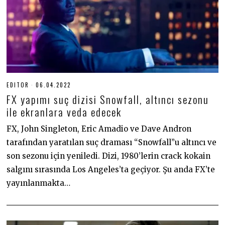
EDITOR
06.04.2022
0
6
FX yapımı suç dizisi Snowfall, altıncı sezonu
.
0
ile ekranlara veda edecek
4
.
FX, John Singleton, Eric Amadio ve Dave Andron
2
0
tarafından yaratılan suç draması “Snowfall”u altıncı ve
2
2
son sezonu için yeniledi. Dizi, 1980’lerin crack kokain
salgını sırasında Los Angeles’ta geçiyor. Şu anda FX’te
yayınlanmakta…