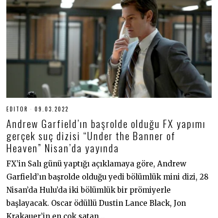
EDITOR
09.03.2022
0
9
Andrew Garfield’ın başrolde olduğu FX yapımı
.
0
gerçek suç dizisi “Under the Banner of
3
Heaven” Nisan’da yayında
.
2
0
FX’in Salı günü yaptığı açıklamaya göre, Andrew
2
2
Garfield’ın başrolde olduğu yedi bölümlük mini dizi, 28
Nisan’da Hulu’da iki bölümlük bir prömiyerle
başlayacak. Oscar ödüllü Dustin Lance Black, Jon
Krakauer’in en çok satan…