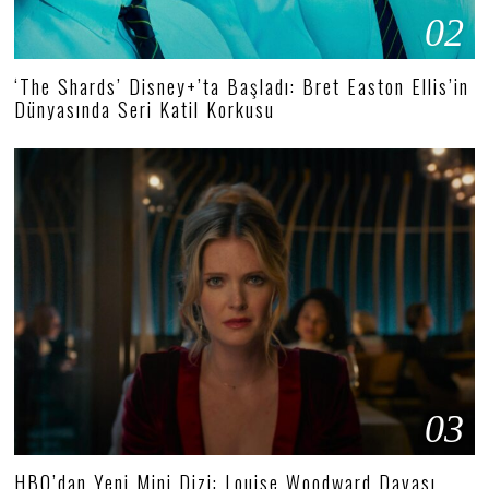
02
‘The Shards’ Disney+’ta Başladı: Bret Easton Ellis’in
Dünyasında Seri Katil Korkusu
03
HBO’dan Yeni Mini Dizi: Louise Woodward Davası