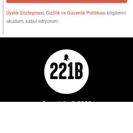
Üyelik Sözleşmesi
,
Gizlilik ve Güvenlik Politikası
bilgilerini
okudum, kabul ediyorum.
Copyright © 2020
YUKARI
IŞINLAN
221B Dergi bir
Mylos Yayın
Grubu
markasıdır. Tüm Hakları Saklıdır.
Designed & Developed by
Hip Medya