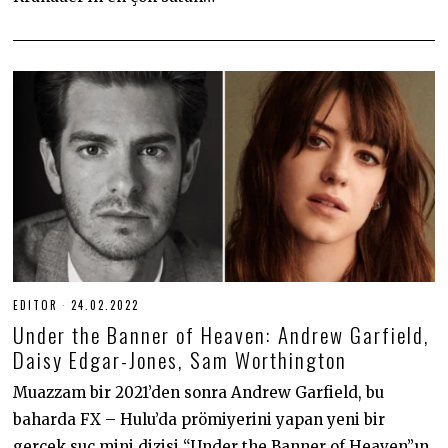
EDITOR
24.02.2022
2
4
Under the Banner of Heaven: Andrew Garfield,
.
0
Daisy Edgar-Jones, Sam Worthington
2
.
Muazzam bir 2021’den sonra Andrew Garfield, bu
2
0
baharda FX – Hulu’da prömiyerini yapan yeni bir
2
2
gerçek suç mini dizisi “Under the Banner of Heaven”ın