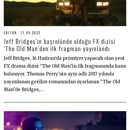
EDITOR
17.05.2022
1
7
Jeff Bridges’ın başrolünde olduğu FX dizisi
.
0
‘The Old Man’den ilk fragman yayınlandı
5
.
Jeff Bridges, 16 Haziran’da prömiyer yapacak olan yeni
2
0
FX drama dizisi “The Old Man”in ilk fragmanında kana
2
2
bulanıyor. Thomas Perry’nin aynı adlı 2017 yılında
yayımlanan gerilim romanından uyarlanan “The Old
Man”de Bridges,…