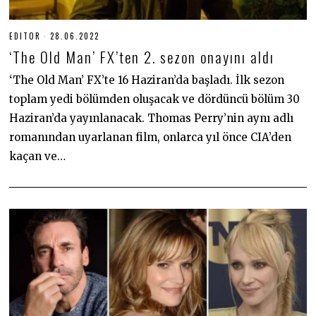
EDITOR
28.06.2022
2
8
‘The Old Man’ FX’ten 2. sezon onayını aldı
.
0
6
‘The Old Man’ FX’te 16 Haziran’da başladı. İlk sezon
.
toplam yedi bölümden oluşacak ve dördüncü bölüm 30
2
0
Haziran’da yayınlanacak. Thomas Perry’nin aynı adlı
2
2
romanından uyarlanan film, onlarca yıl önce CIA’den
kaçan ve…