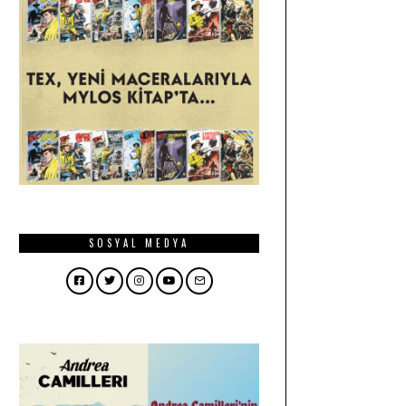
SOSYAL MEDYA
Facebook
Twitter
Instagram
YouTube
Email