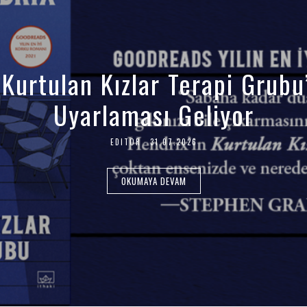
‘Kurtulan Kızlar Terapi Grubu
Uyarlaması Geliyor
EDITOR
31.07.2026
3
1
.
0
OKUMAYA DEVAM
7
.
2
0
2
6