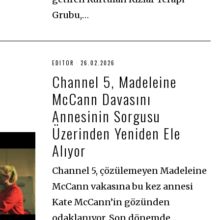
Grubu,…
EDITOR
26.02.2026
2
6
Channel 5, Madeleine
.
0
McCann Davasını
2
.
2
Annesinin Sorgusu
0
2
Üzerinden Yeniden Ele
6
Alıyor
Channel 5, çözülemeyen Madeleine
McCann vakasına bu kez annesi
Kate McCann’in gözünden
odaklanıyor. Son dönemde