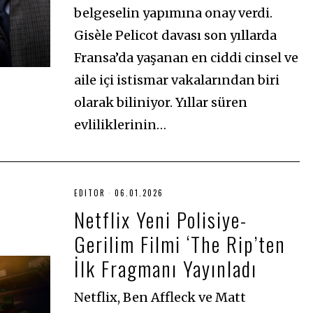
belgeselin yapımına onay verdi.
Gisèle Pelicot davası son yıllarda
Fransa’da yaşanan en ciddi cinsel ve
aile içi istismar vakalarından biri
olarak biliniyor. Yıllar süren
evliliklerinin…
EDITOR
06.01.2026
0
6
Netflix Yeni Polisiye-
.
0
Gerilim Filmi ‘The Rip’ten
1
.
2
İlk Fragmanı Yayınladı
0
2
6
Netflix, Ben Affleck ve Matt