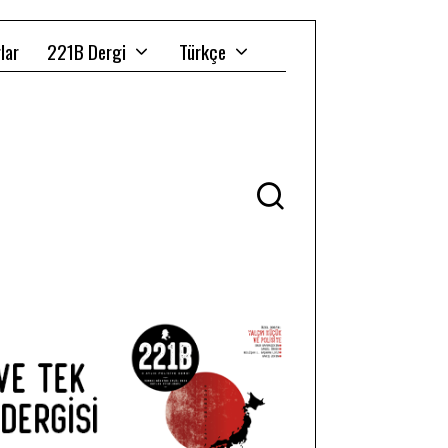
lar
221B Dergi
Türkçe
Ü