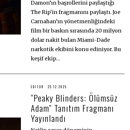
Damon’ın başrollerini paylaştığı
The Rip‘in fragmanını paylaştı. Joe
Carnahan’ın yönetmenliğindeki
film bir baskın sırasında 20 milyon
dolar nakit bulan Miami-Dade
narkotik ekibini konu ediniyor. Bu
keşif ekip…
EDITOR
25.12.2025
2
5
“Peaky Blinders: Ölümsüz
.
1
Adam” Tanıtım Fragmanı
2
.
2
Yayınlandı
0
2
5