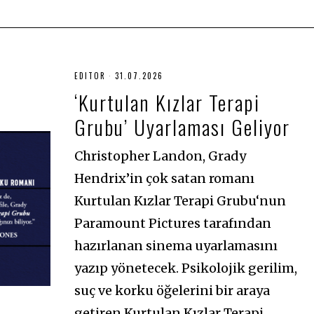
EDITOR
31.07.2026
3
1
‘Kurtulan Kızlar Terapi
.
0
Grubu’ Uyarlaması Geliyor
7
.
2
0
Christopher Landon, Grady
2
6
Hendrix’in çok satan romanı
Kurtulan Kızlar Terapi Grubu‘nun
Paramount Pictures tarafından
hazırlanan sinema uyarlamasını
yazıp yönetecek. Psikolojik gerilim,
suç ve korku öğelerini bir araya
getiren Kurtulan Kızlar Terapi