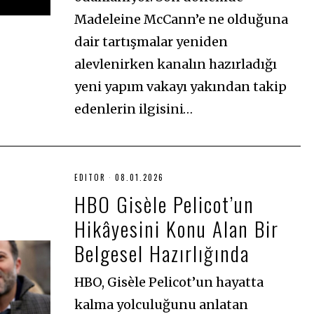
Madeleine McCann’e ne olduğuna
dair tartışmalar yeniden
alevlenirken kanalın hazırladığı
yeni yapım vakayı yakından takip
edenlerin ilgisini…
EDITOR
08.01.2026
0
8
HBO Gisèle Pelicot’un
.
0
Hikâyesini Konu Alan Bir
1
.
2
Belgesel Hazırlığında
0
2
6
HBO, Gisèle Pelicot’un hayatta
kalma yolculuğunu anlatan