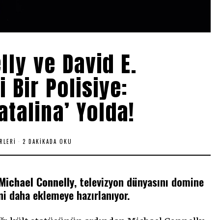
ly ve David E.
 Bir Polisiye:
talina’ Yolda!
RLERI
2 DAKIKADA OKU
Michael Connelly
, televizyon dünyasını domine
ni daha eklemeye hazırlanıyor.