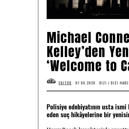
Michael Connel
Kelley’den Yeni
‘Welcome to Ca
EDITOR
01.06.2026
0
DIZI
/
DIZI HABE
1
.
0
6
Polisiye edebiyatının usta ismi
.
2
eden suç hikâyelerine bir yenisi
0
2
6