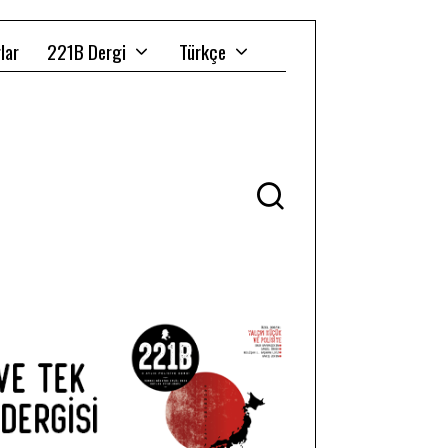
lar
221B Dergi
Türkçe
Ü