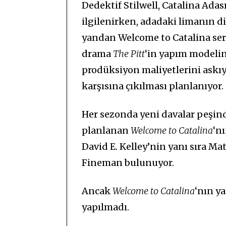
Dedektif Stilwell, Catalina Adas
ilgilenirken, adadaki limanın di
yandan Welcome to Catalina se
drama
The Pitt
‘in yapım modeli
prodüksiyon maliyetlerini askıya 
karşısına çıkılması planlanıyor.
Her sezonda yeni davalar peşind
planlanan
Welcome to Catalina
‘n
David E. Kelley’nin yanı sıra Ma
Fineman bulunuyor.
Ancak
Welcome to Catalina
‘nın ya
yapılmadı.