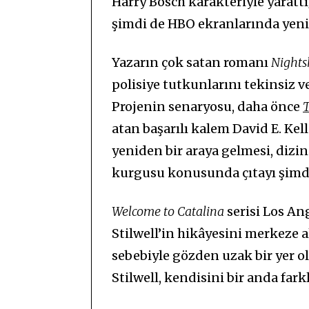
Harry Bosch karakteriyle yaratt
şimdi de HBO ekranlarında yeni 
Yazarın çok satan romanı
Night
polisiye tutkunlarını tekinsiz v
Projenin senaryosu, daha önce
T
atan başarılı kalem David E. Kel
yeniden bir araya gelmesi, dizin
kurgusu konusunda çıtayı şim
Welcome to Catalina
serisi Los An
Stilwell’in hikâyesini merkeze 
sebebiyle gözden uzak bir yer o
Stilwell, kendisini bir anda far