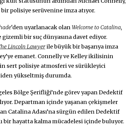
ığı kült statüsünün ardından Michael Connelly,
bir polisiye serüvenine imza atıyor.
shade
‘den uyarlanacak olan
Welcome to Catalina
,
e gizemli bir suç dünyasına davet ediyor.
he Lincoln Lawyer
ile büyük bir başarıya imza
ley’ye emanet. Connelly ve Kelley ikilisinin
in sert polisiye atmosferi ve sürükleyici
diden yükseltmiş durumda.
geles Bölge Şerifliği’nde görev yapan Dedektif
alıyor. Departman içinde yaşanan çekişmeler
lan Catalina Adası’na sürgün edilen Dedektif
klı bir hayatta kalma mücadelesi içinde buluyor.