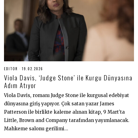
EDITOR
19.02.2026
1
9
Viola Davis, ‘Judge Stone’ ile Kurgu Dünyasına
.
0
Adım Atıyor
2
.
Viola Davis, romanı Judge Stone ile kurgusal edebiyat
2
0
dünyasına giriş yapıyor. Çok satan yazar James
2
6
Patterson ile birlikte kaleme alınan kitap, 9 Mart’ta
Little, Brown and Company tarafından yayımlanacak.
Mahkeme salonu gerilimi…