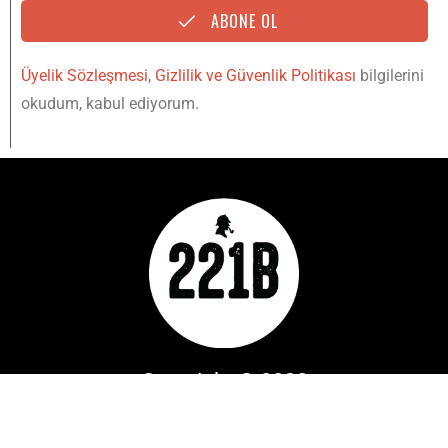
ABONE OL
Üyelik Sözleşmesi
,
Gizlilik ve Güvenlik Politikası
bilgilerini
okudum, kabul ediyorum.
Copyright © 2020
YUKARI
IŞINLAN
221B Dergi bir
Mylos Yayın
Grubu
markasıdır. Tüm Hakları Saklıdır.