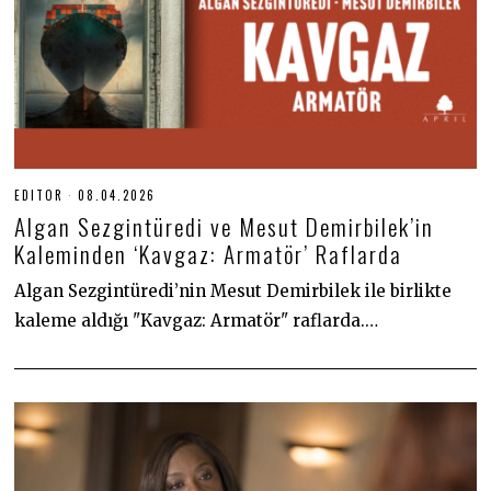
EDITOR
08.04.2026
0
8
Algan Sezgintüredi ve Mesut Demirbilek’in
.
0
Kaleminden ‘Kavgaz: Armatör’ Raflarda
4
.
Algan Sezgintüredi’nin Mesut Demirbilek ile birlikte
2
0
kaleme aldığı "Kavgaz: Armatör" raflarda.…
2
6