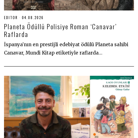
EDITOR
04.08.2026
0
4
Planeta Ödüllü Polisiye Roman ‘Canavar’
.
0
Raflarda
8
.
İspanya’nın en prestijli edebiyat ödülü Planeta sahibi
2
0
Canavar, Mundi Kitap etiketiyle raflarda…
2
6