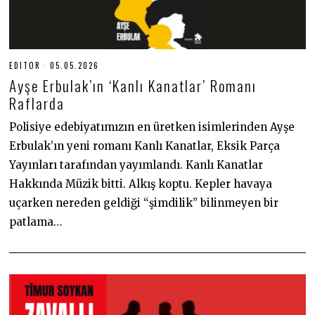
EDITOR
05.05.2026
0
5
Ayşe Erbulak’ın ‘Kanlı Kanatlar’ Romanı
.
0
Raflarda
5
.
Polisiye edebiyatımızın en üretken isimlerinden Ayşe
2
0
Erbulak’ın yeni romanı Kanlı Kanatlar, Eksik Parça
2
6
Yayınları tarafından yayımlandı. Kanlı Kanatlar
Hakkında Müzik bitti. Alkış koptu. Kepler havaya
uçarken nereden geldiği “şimdilik” bilinmeyen bir
patlama…