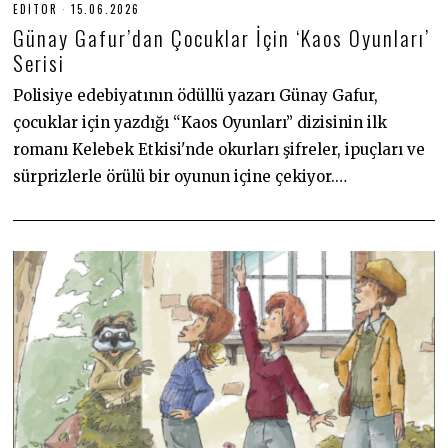
EDITOR
15.06.2026
1
5
Günay Gafur’dan Çocuklar İçin ‘Kaos Oyunları’
.
0
Serisi
6
.
Polisiye edebiyatının ödüllü yazarı Günay Gafur,
2
0
çocuklar için yazdığı “Kaos Oyunları” dizisinin ilk
2
6
romanı Kelebek Etkisi'nde okurları şifreler, ipuçları ve
sürprizlerle örülü bir oyunun içine çekiyor.…