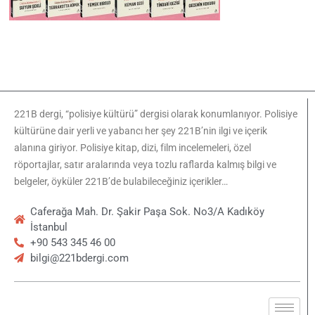
221B dergi, “polisiye kültürü” dergisi olarak konumlanıyor. Polisiye
kültürüne dair yerli ve yabancı her şey 221B’nin ilgi ve içerik
alanına giriyor. Polisiye kitap, dizi, film incelemeleri, özel
röportajlar, satır aralarında veya tozlu raflarda kalmış bilgi ve
belgeler, öyküler 221B’de bulabileceğiniz içerikler…
Caferağa Mah. Dr. Şakir Paşa Sok. No3/A Kadıköy
İstanbul
+90 543 345 46 00
bilgi@221bdergi.com