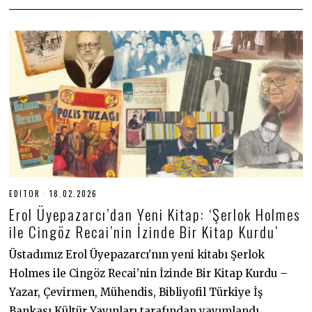
EDITOR
18.02.2026
1
8
Erol Üyepazarcı’dan Yeni Kitap: ‘Şerlok Holmes
.
0
ile Cingöz Recai’nin İzinde Bir Kitap Kurdu’
2
.
Üstadımız Erol Üyepazarcı'nın yeni kitabı Şerlok
2
0
Holmes ile Cingöz Recai’nin İzinde Bir Kitap Kurdu –
2
6
Yazar, Çevirmen, Mühendis, Bibliyofil Türkiye İş
Bankası Kültür Yayınları tarafından yayımlandı.…