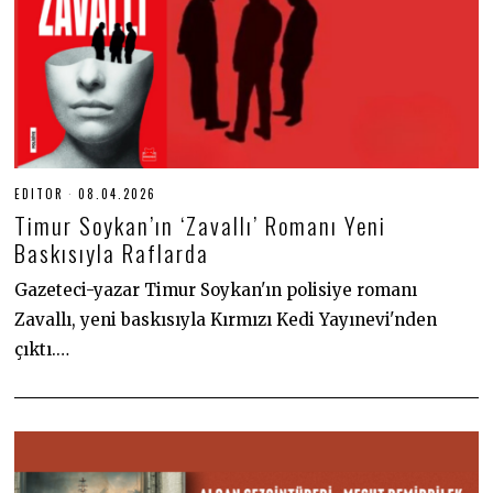
EDITOR
08.04.2026
0
9
Timur Soykan’ın ‘Zavallı’ Romanı Yeni
.
0
Baskısıyla Raflarda
4
.
Gazeteci-yazar Timur Soykan'ın polisiye romanı
2
0
Zavallı, yeni baskısıyla Kırmızı Kedi Yayınevi'nden
2
6
çıktı.…