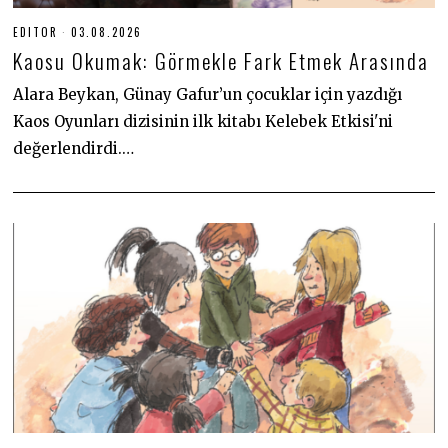
EDITOR
03.08.2026
0
3
Kaosu Okumak: Görmekle Fark Etmek Arasında
.
0
8
Alara Beykan, Günay Gafur’un çocuklar için yazdığı
.
Kaos Oyunları dizisinin ilk kitabı Kelebek Etkisi'ni
2
0
değerlendirdi.…
2
6