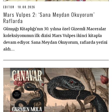
EDITOR
10.08.2026
1
0
Mars Vulpes 2: ‘Sana Meydan Okuyorum’
.
0
Raflarda
8
.
Günışığı Kitaplığı'nın 30. yılına özel Gizemli Maceralar
2
0
koleksiyonunun ilk dizisi Mars Vulpes ikinci kitapla
2
6
devam ediyor. Sana Meydan Okuyorum, raflarda yerini
aldı.…