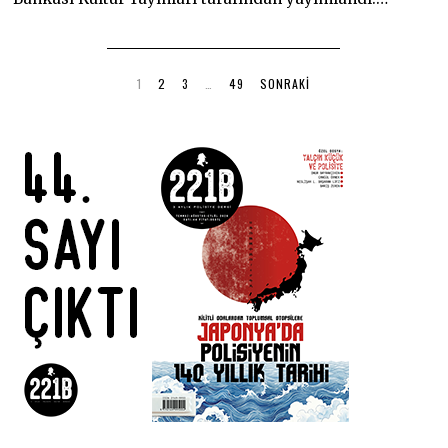
1
2
3
…
49
SONRAKI