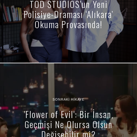
TOD STUDIOS’un Yeni
Polisiye-Draması ‘Alıkara’
Okuma Provasında!
SONRAKI HIKAYE
'Flower of Evil': Bir İnsan,
Geçmişi Ne Olursa Olsun
Değişebilir mi?