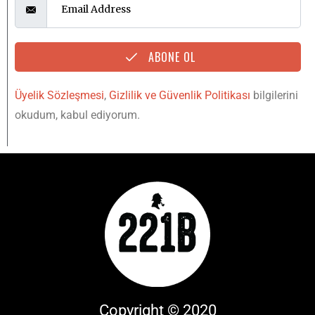
ABONE OL
Üyelik Sözleşmesi
,
Gizlilik ve Güvenlik Politikası
bilgilerini
okudum, kabul ediyorum.
Copyright © 2020