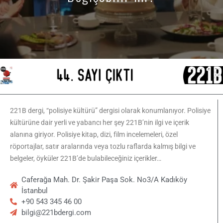
221B dergi, “polisiye kültürü” dergisi olarak konumlanıyor. Polisiye
kültürüne dair yerli ve yabancı her şey 221B’nin ilgi ve içerik
alanına giriyor. Polisiye kitap, dizi, film incelemeleri, özel
röportajlar, satır aralarında veya tozlu raflarda kalmış bilgi ve
belgeler, öyküler 221B’de bulabileceğiniz içerikler…
Caferağa Mah. Dr. Şakir Paşa Sok. No3/A Kadıköy
İstanbul
+90 543 345 46 00
bilgi@221bdergi.com