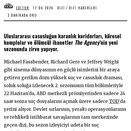
EDITOR
17.06.2026
1
DIZI
/
DIZI HABERLERI
7
3 DAKIKADA OKU
.
0
6
.
​Uluslararası casusluğun karanlık koridorları, küresel
2
0
komplolar ve ölümcül ihanetler
The Agency
’nin yeni
2
sezonunda zirve yapıyor.
6
Michael Fassbender, Richard Gere ve Jeffrey Wright
gibi sinema dünyasının en güçlü isimlerini bir araya
getiren gerilim dozu yüksek suç ve casusluk draması,
soluk soluğa izlenecek 2. sezonunun tüm bölümleriyle
22 Haziran’da, ABD merkezli prömiyerinden sadece 24
saat sonra suç dosyalarını açmak üzere sadece
TOD
’da
yerini alıyor. Devlet sırlarının, yeraltı operasyonlarının
ve tehlikeli istihbarat savaşlarının tam merkezinde
geçen dizi, bu sezon izleyiciyi adeta bir suç