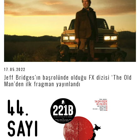
.
2
0
2
2
17.05.2022
1
7
Jeff Bridges’ın başrolünde olduğu FX dizisi ‘The Old
.
Man’den ilk fragman yayınlandı
0
5
.
2
0
2
2