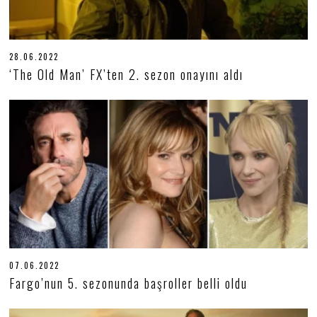
28.06.2022
2
8
‘The Old Man’ FX’ten 2. sezon onayını aldı
.
0
6
.
2
0
2
2
07.06.2022
0
7
Fargo’nun 5. sezonunda başroller belli oldu
.
0
6