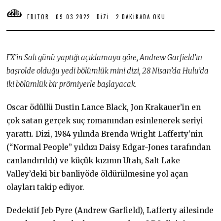
EDITOR
09.03.2022
0
DIZI
2 DAKIKADA OKU
9
.
0
3
.
FX’in Salı günü yaptığı açıklamaya göre, Andrew Garfield’ın
2
0
başrolde olduğu yedi bölümlük mini dizi, 28 Nisan’da Hulu’da
2
iki bölümlük bir prömiyerle başlayacak.
2
Oscar ödüllü Dustin Lance Black, Jon Krakauer’in en
çok satan gerçek suç romanından esinlenerek seriyi
yarattı. Dizi, 1984 yılında Brenda Wright Lafferty’nin
(“Normal People” yıldızı Daisy Edgar-Jones tarafından
canlandırıldı) ve küçük kızının Utah, Salt Lake
Valley’deki bir banliyöde öldürülmesine yol açan
olayları takip ediyor.
Dedektif Jeb Pyre (Andrew Garfield), Lafferty ailesinde