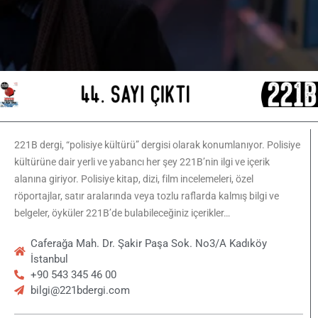
221B dergi, “polisiye kültürü” dergisi olarak konumlanıyor. Polisiye
kültürüne dair yerli ve yabancı her şey 221B’nin ilgi ve içerik
alanına giriyor. Polisiye kitap, dizi, film incelemeleri, özel
röportajlar, satır aralarında veya tozlu raflarda kalmış bilgi ve
belgeler, öyküler 221B’de bulabileceğiniz içerikler…
Caferağa Mah. Dr. Şakir Paşa Sok. No3/A Kadıköy
İstanbul
+90 543 345 46 00
bilgi@221bdergi.com