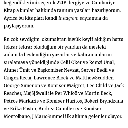
beğendiklerimi seçerek 221B dergiye ve Cumhuriyet
Kitap’a bunlar hakkında tanıtım yazıları hazırlıyorum.
Ayrıca bu kitapları kendi
Instagram
sayfamda da
paylaşıyorum.
En çok sevdiğim, okumaktan büyük keyif aldığım hatta
tekrar tekrar okuduğum bir yandan da mesleki
anlamda beslendiğim yazarlar ve kahramanlarını
sıralamaya yöneldiğimde Celil Oker ve Remzi Ünal,
Ahmet Ümit ve Başkomiser Nevzat, Server Bedii ve
Cingöz Recai, Lawrence Block ve MatthewScudder,
George Sımenon ve Komiser Maigret, Lee Child ve Jack
Reacher, MajSjöwall ile Per Whlöö ve Martin Beck,
Petros Markaris ve Komiser Haritos, Robert Bryndzana
ve Erika Foster, Andrea Camıllerı ve Komiser
Montolbano, J.MarıoSımmel ilk aklıma gelenler oluyor.