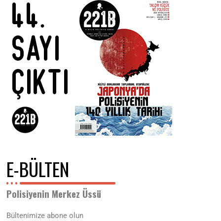
.
2
0
2
1
E-BÜLTEN
Polisiyenin Merkez Üssü
Bültenimize abone olun