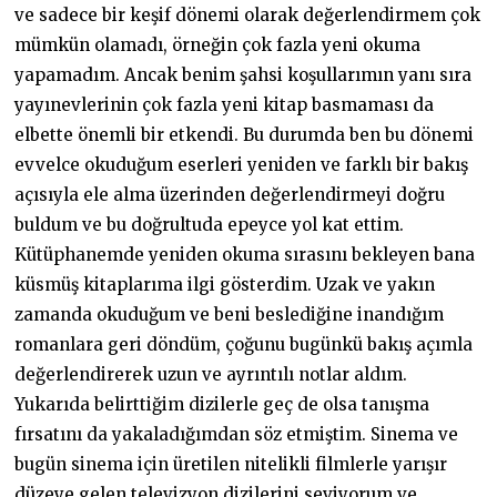
ve sadece bir keşif dönemi olarak değerlendirmem çok
mümkün olamadı, örneğin çok fazla yeni okuma
yapamadım. Ancak benim şahsi koşullarımın yanı sıra
yayınevlerinin çok fazla yeni kitap basmaması da
elbette önemli bir etkendi. Bu durumda ben bu dönemi
evvelce okuduğum eserleri yeniden ve farklı bir bakış
açısıyla ele alma üzerinden değerlendirmeyi doğru
buldum ve bu doğrultuda epeyce yol kat ettim.
Kütüphanemde yeniden okuma sırasını bekleyen bana
küsmüş kitaplarıma ilgi gösterdim. Uzak ve yakın
zamanda okuduğum ve beni beslediğine inandığım
romanlara geri döndüm, çoğunu bugünkü bakış açımla
değerlendirerek uzun ve ayrıntılı notlar aldım.
Yukarıda belirttiğim dizilerle geç de olsa tanışma
fırsatını da yakaladığımdan söz etmiştim. Sinema ve
bugün sinema için üretilen nitelikli filmlerle yarışır
düzeye gelen televizyon dizilerini seviyorum ve