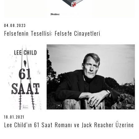
04.08.2023
0
4
Felsefenin Tesellisi: Felsefe Cinayetleri
.
0
8
.
2
0
2
3
18.01.2021
1
8
Lee Child’ın 61 Saat Romanı ve Jack Reacher Üzerine
.
0
1