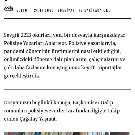
EDITOR
24.11.2020
2
EDEBIYAT
12 DAKIKADA OKU
4
.
1
1
.
Sevgili 221B okurları, yeni bir dosyayla karşınızdayız:
2
0
Polisiye Yazarları Anlatıyor. Polisiye yazarlarıyla,
2
pandemi döneminin üretimlerini nasıl etkilediğini,
0
önümüzdeki döneme dair planlarını, çalışmalarını ve
çok daha fazlasını konuştuğumuz keyifli röportajlar
gerçekleştirdik.
Dosyamızın bugünkü konuğu, Başkomiser Galip
romanları polisiyeseverler tarafından ilgiyle takip
edilen Çağatay Yaşmut.