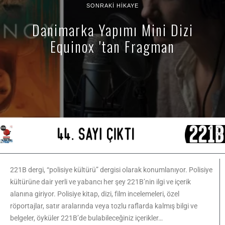
SONRAKI HIKAYE
Danimarka Yapımı Mini Dizi
Equinox 'tan Fragman
221B dergi, “polisiye kültürü” dergisi olarak konumlanıyor. Polisiye
kültürüne dair yerli ve yabancı her şey 221B’nin ilgi ve içerik
alanına giriyor. Polisiye kitap, dizi, film incelemeleri, özel
röportajlar, satır aralarında veya tozlu raflarda kalmış bilgi ve
belgeler, öyküler 221B’de bulabileceğiniz içerikler…