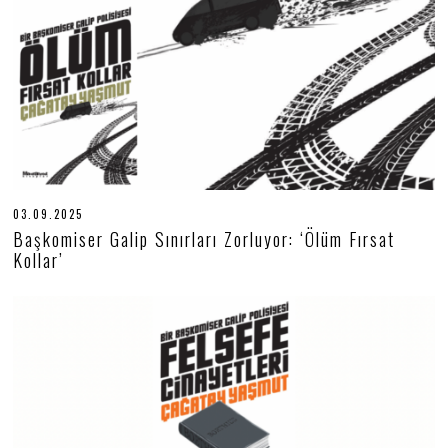
03.09.2025
0
6
Başkomiser Galip Sınırları Zorluyor: ‘Ölüm Fırsat
.
Kollar’
0
9
.
2
0
2
5