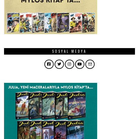
SOSYAL MEDYA
Facebook
Twitter
Instagram
YouTube
Email