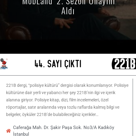
'MobLand' 2. Sezon Onayını
Aldı
221B dergi, “polisiye kültürü” dergisi olarak konumlanıyor. Polisiye
kültürüne dair yerli ve yabancı her şey 221B’nin ilgi ve içerik
alanına giriyor. Polisiye kitap, dizi, film incelemeleri, özel
röportajlar, satır aralarında veya tozlu raflarda kalmış bilgi ve
belgeler, öyküler 221B’de bulabileceğiniz içerikler…
Caferağa Mah. Dr. Şakir Paşa Sok. No3/A Kadıköy
İstanbul