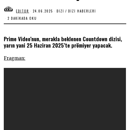
EDITOR
24.06.2025
2
DIZI
/
DIZI HABERLERI
4
2 DAKIKADA OKU
.
0
6
.
Prime Video’nun, merakla beklenen Countdown dizisi,
2
0
yarın yani 25 Haziran 2025’te prömiyer yapacak.
2
5
Fragman: