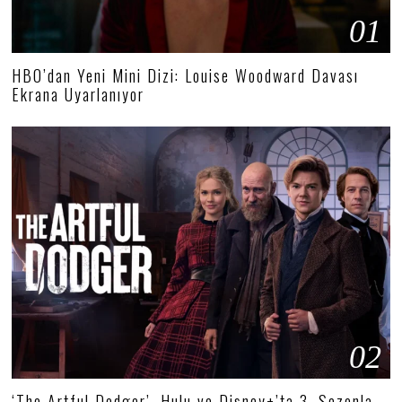
01
HBO’dan Yeni Mini Dizi: Louise Woodward Davası
Ekrana Uyarlanıyor
02
‘The Artful Dodger’, Hulu ve Disney+’ta 3. Sezonla