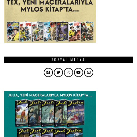
SOSYAL MEDYA
Facebook
Twitter
Instagram
YouTube
Email