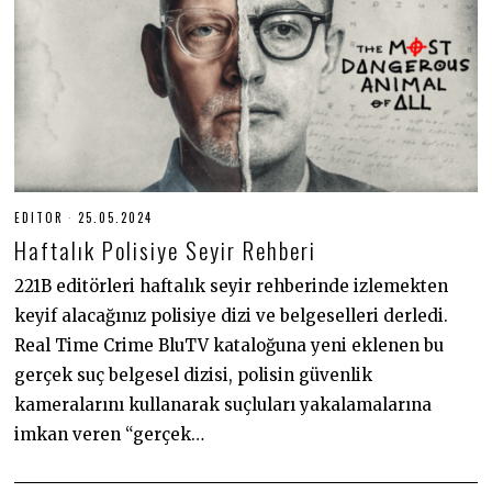
EDITOR
25.05.2024
2
5
Haftalık Polisiye Seyir Rehberi
.
0
5
221B editörleri haftalık seyir rehberinde izlemekten
.
keyif alacağınız polisiye dizi ve belgeselleri derledi.
2
0
Real Time Crime BluTV kataloğuna yeni eklenen bu
2
4
gerçek suç belgesel dizisi, polisin güvenlik
kameralarını kullanarak suçluları yakalamalarına
imkan veren “gerçek…