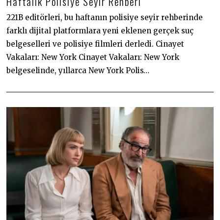
Haftalık Polisiye Seyir Rehberi
.
0
3
221B editörleri, bu haftanın polisiye seyir rehberinde
.
farklı dijital platformlara yeni eklenen gerçek suç
2
0
belgeselleri ve polisiye filmleri derledi. Cinayet
2
4
Vakaları: New York Cinayet Vakaları: New York
belgeselinde, yıllarca New York Polis…