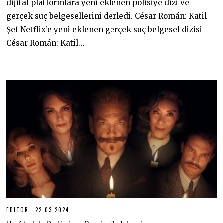
dijital platformlara yeni eklenen polisiye dizi ve
2
0
gerçek suç belgesellerini derledi. César Román: Katil
2
4
Şef Netflix’e yeni eklenen gerçek suç belgesel dizisi
César Román: Katil…
EDITOR
22.03.2024
2
2