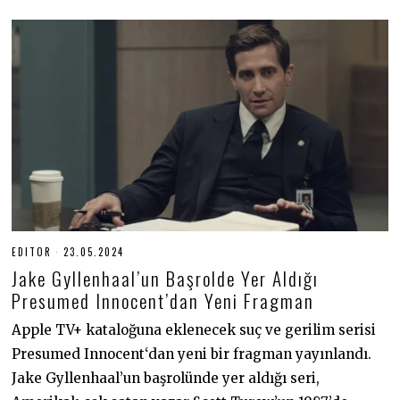
EDITOR
23.05.2024
2
3
Jake Gyllenhaal’un Başrolde Yer Aldığı
.
0
Presumed Innocent’dan Yeni Fragman
5
.
Apple TV+ kataloğuna eklenecek suç ve gerilim serisi
2
0
Presumed Innocent‘dan yeni bir fragman yayınlandı.
2
4
Jake Gyllenhaal’un başrolünde yer aldığı seri,