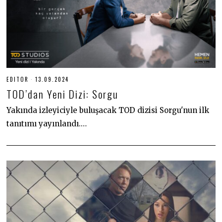
EDITOR
13.09.2024
1
3
TOD’dan Yeni Dizi: Sorgu
.
0
9
Yakında izleyiciyle buluşacak TOD dizisi Sorgu'nun ilk
.
tanıtımı yayınlandı.…
2
0
2
4