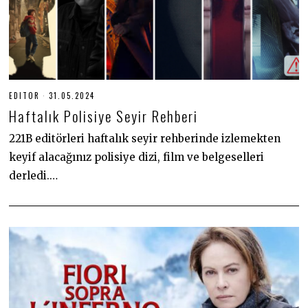
EDITOR
31.05.2024
3
1
Haftalık Polisiye Seyir Rehberi
.
0
5
221B editörleri haftalık seyir rehberinde izlemekten
.
keyif alacağınız polisiye dizi, film ve belgeselleri
2
0
derledi.…
2
4