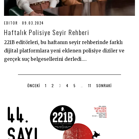
EDITOR
09.03.2024
0
9
Haftalık Polisiye Seyir Rehberi
.
0
3
221B editörleri, bu haftanın seyir rehberinde farklı
.
dijital platformlara yeni eklenen polisiye diziler ve
2
0
gerçek suç belgesellerini derledi.…
2
4
ÖNCEKI
1
2
3
4
5
…
11
SONRAKI