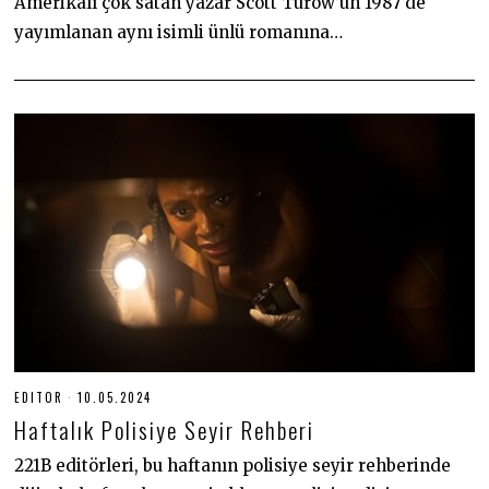
Amerikalı çok satan yazar Scott Turow’un 1987’de
yayımlanan aynı isimli ünlü romanına…
EDITOR
10.05.2024
1
0
Haftalık Polisiye Seyir Rehberi
.
0
5
221B editörleri, bu haftanın polisiye seyir rehberinde
.