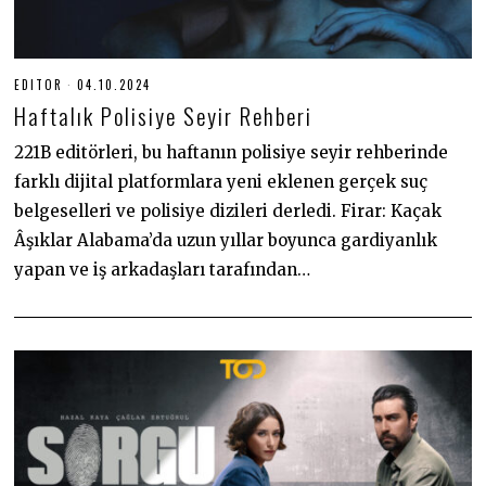
EDITOR
04.10.2024
0
4
Haftalık Polisiye Seyir Rehberi
.
1
0
221B editörleri, bu haftanın polisiye seyir rehberinde
.
farklı dijital platformlara yeni eklenen gerçek suç
2
0
belgeselleri ve polisiye dizileri derledi. Firar: Kaçak
2
4
Âşıklar Alabama’da uzun yıllar boyunca gardiyanlık
yapan ve iş arkadaşları tarafından…