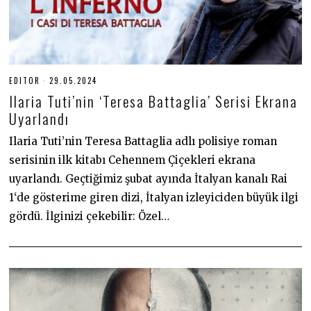
EDITOR
29.05.2024
2
9
Ilaria Tuti’nin ‘Teresa Battaglia’ Serisi Ekrana
.
0
Uyarlandı
5
.
Ilaria Tuti’nin Teresa Battaglia adlı polisiye roman
2
0
serisinin ilk kitabı Cehennem Çiçekleri ekrana
2
4
uyarlandı. Geçtiğimiz şubat ayında İtalyan kanalı Rai
1‘de gösterime giren dizi, İtalyan izleyiciden büyük ilgi
gördü. İlginizi çekebilir: Özel…