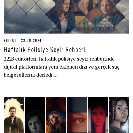
EDITOR
23.08.2024
2
3
Haftalık Polisiye Seyir Rehberi
.
0
8
221B editörleri, haftalık polisiye seyir rehberinde
.
dijital platformlara yeni eklenen dizi ve gerçek suç
2
0
belgesellerini derledi.…
2
4