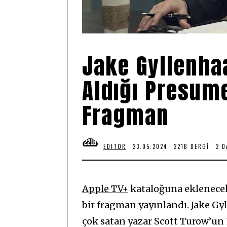
Jake Gyllenha
Aldığı Presum
Fragman
EDITOR
23.05.2024
2
221B DERGI
2 D
3
.
0
5
.
Apple TV+
kataloğuna eklenecek 
2
0
bir fragman yayınlandı. Jake Gyl
2
4
çok satan yazar Scott Turow’un