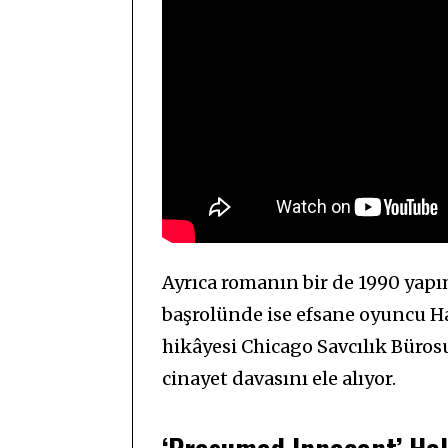
Ayrıca romanın bir de 1990 yapı
başrolünde ise efsane oyuncu Ha
hikâyesi Chicago Savcılık Büros
cinayet davasını ele alıyor.
‘Presumed Innocent’ Ha