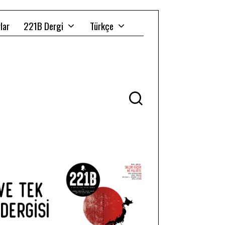
lar
221B Dergi
Türkçe
Ü