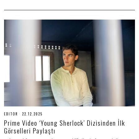
EDITOR
22.12.2025
2
2
Prime Video ‘Young Sherlock’ Dizisinden İlk
.
1
Görselleri Paylaştı
2
.