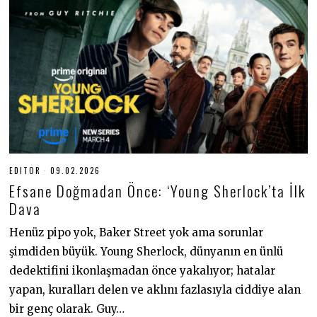
EDITOR
09.02.2026
0
9
Efsane Doğmadan Önce: ‘Young Sherlock’ta İlk
.
0
Dava
2
.
Henüz pipo yok, Baker Street yok ama sorunlar
2
0
şimdiden büyük. Young Sherlock, dünyanın en ünlü
2
6
dedektifini ikonlaşmadan önce yakalıyor; hatalar
yapan, kuralları delen ve aklını fazlasıyla ciddiye alan
bir genç olarak. Guy…