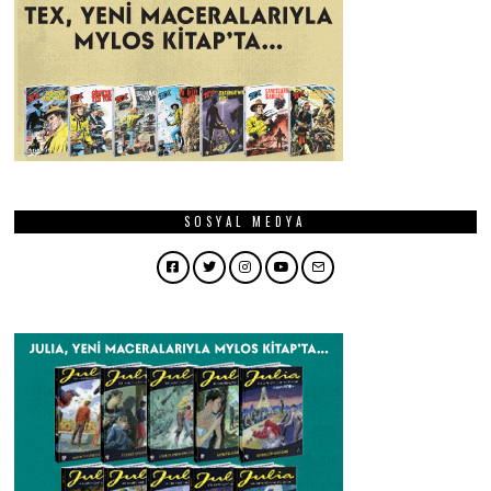
SOSYAL MEDYA
Facebook
Twitter
Instagram
YouTube
Email