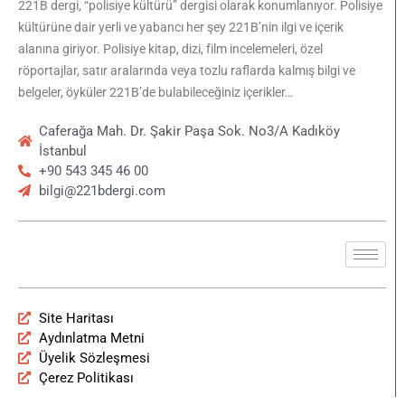
221B dergi, “polisiye kültürü” dergisi olarak konumlanıyor. Polisiye
kültürüne dair yerli ve yabancı her şey 221B’nin ilgi ve içerik
alanına giriyor. Polisiye kitap, dizi, film incelemeleri, özel
röportajlar, satır aralarında veya tozlu raflarda kalmış bilgi ve
belgeler, öyküler 221B’de bulabileceğiniz içerikler…
Caferağa Mah. Dr. Şakir Paşa Sok. No3/A Kadıköy
İstanbul
+90 543 345 46 00
bilgi@221bdergi.com
Site Haritası
Aydınlatma Metni
Üyelik Sözleşmesi
Çerez Politikası