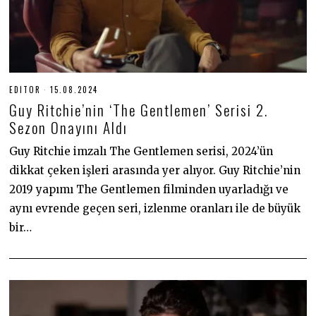
EDITOR
15.08.2024
1
5
Guy Ritchie’nin ‘The Gentlemen’ Serisi 2.
.
0
Sezon Onayını Aldı
8
.
Guy Ritchie imzalı The Gentlemen serisi, 2024’ün
2
0
dikkat çeken işleri arasında yer alıyor. Guy Ritchie’nin
2
4
2019 yapımı The Gentlemen filminden uyarladığı ve
aynı evrende geçen seri, izlenme oranları ile de büyük
bir…