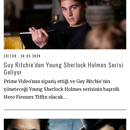
EDITOR
30.05.2024
3
0
Guy Ritchie’den Young Sherlock Holmes Serisi
.
0
Geliyor
5
.
Prime Video'nun sipariş ettiği ve Guy Ritchie'nin
2
0
yöneteceği Young Sherlock Holmes serisinin başrolü
2
4
Hero Fiennes Tiffin olacak.…