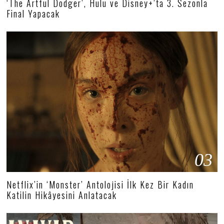
‘The Artful Dodger’, Hulu ve Disney+’ta 3. Sezonla
Final Yapacak
03
Netflix’in ‘Monster’ Antolojisi İlk Kez Bir Kadın
Katilin Hikâyesini Anlatacak