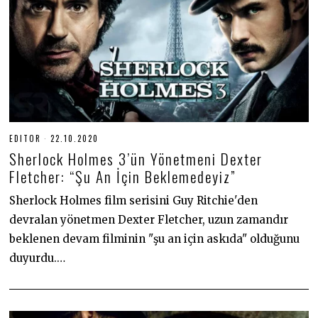
EDITOR
22.10.2020
2
2
Sherlock Holmes 3’ün Yönetmeni Dexter
.
1
Fletcher: “Şu An İçin Beklemedeyiz”
0
.
Sherlock Holmes film serisini Guy Ritchie'den
2
0
devralan yönetmen Dexter Fletcher, uzun zamandır
2
0
beklenen devam filminin "şu an için askıda" olduğunu
duyurdu.…