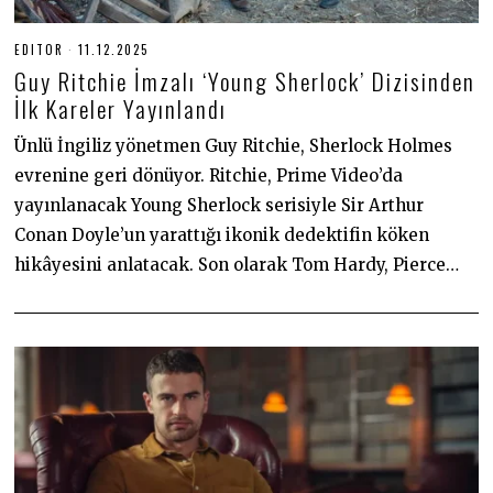
EDITOR
11.12.2025
1
1
Guy Ritchie İmzalı ‘Young Sherlock’ Dizisinden
.
1
İlk Kareler Yayınlandı
2
.
Ünlü İngiliz yönetmen Guy Ritchie, Sherlock Holmes
2
0
evrenine geri dönüyor. Ritchie, Prime Video’da
2
5
yayınlanacak Young Sherlock serisiyle Sir Arthur
Conan Doyle’un yarattığı ikonik dedektifin köken
hikâyesini anlatacak. Son olarak Tom Hardy, Pierce…