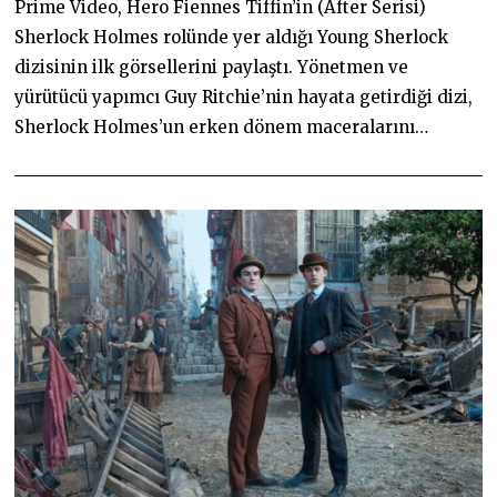
Prime Video, Hero Fiennes Tiffin’in (After Serisi)
2
0
Sherlock Holmes rolünde yer aldığı Young Sherlock
2
5
dizisinin ilk görsellerini paylaştı. Yönetmen ve
yürütücü yapımcı Guy Ritchie’nin hayata getirdiği dizi,
Sherlock Holmes’un erken dönem maceralarını…