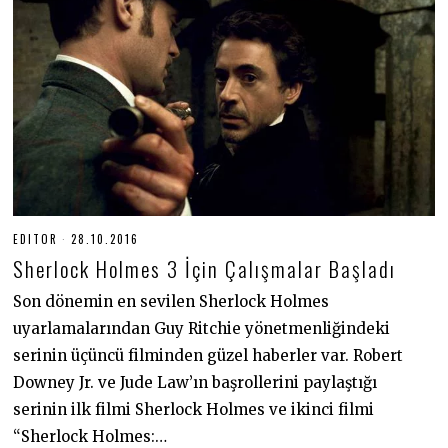
EDITOR
28.10.2016
1
8
Sherlock Holmes 3 İçin Çalışmalar Başladı
.
0
6
Son dönemin en sevilen Sherlock Holmes
.
uyarlamalarından Guy Ritchie yönetmenliğindeki
2
0
serinin üçüncü filminden güzel haberler var. Robert
2
0
Downey Jr. ve Jude Law’ın başrollerini paylaştığı
serinin ilk filmi Sherlock Holmes ve ikinci filmi
“Sherlock Holmes:…