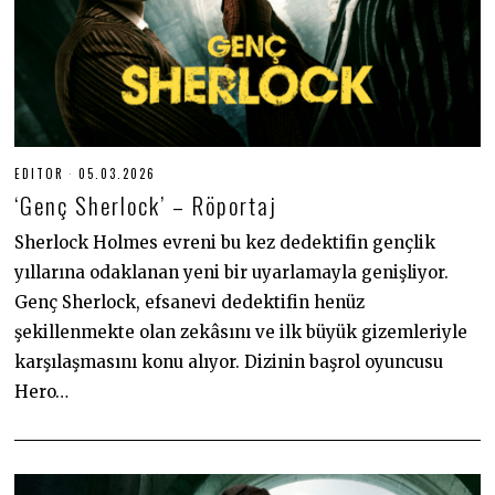
EDITOR
05.03.2026
0
5
‘Genç Sherlock’ – Röportaj
.
0
3
Sherlock Holmes evreni bu kez dedektifin gençlik
.
yıllarına odaklanan yeni bir uyarlamayla genişliyor.
2
0
Genç Sherlock, efsanevi dedektifin henüz
2
6
şekillenmekte olan zekâsını ve ilk büyük gizemleriyle
karşılaşmasını konu alıyor. Dizinin başrol oyuncusu
Hero…