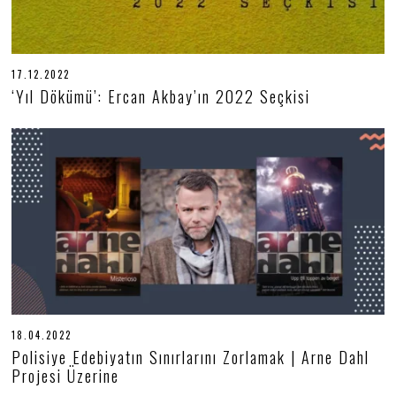
17.12.2022
1
7
‘Yıl Dökümü’: Ercan Akbay’ın 2022 Seçkisi
.
1
2
.
2
0
2
2
18.04.2022
1
8
Polisiye Edebiyatın Sınırlarını Zorlamak | Arne Dahl
.
Projesi Üzerine
0
4