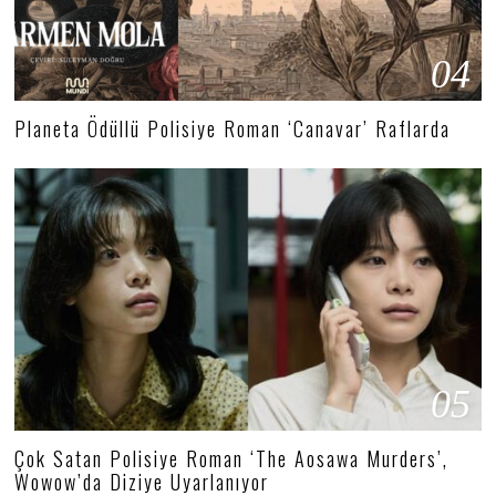
04
Planeta Ödüllü Polisiye Roman ‘Canavar’ Raflarda
05
Çok Satan Polisiye Roman ‘The Aosawa Murders’,
Wowow’da Diziye Uyarlanıyor