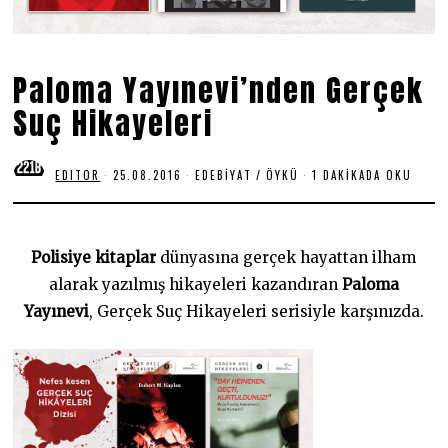
Paloma Yayınevi’nden Gerçek
Suç Hikayeleri
EDITOR
25.08.2016
1
EDEBIYAT
/
ÖYKÜ
1 DAKIKADA OKU
8
.
0
6
.
Polisiye kitaplar
dünyasına gerçek hayattan ilham
2
0
alarak yazılmış hikayeleri kazandıran
Paloma
2
Yayınevi
, Gerçek Suç Hikayeleri serisiyle karşınızda.
0