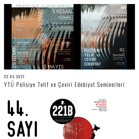
.
2
0
2
2
23.03.2021
2
3
YTÜ Polisiye Telif ve Çeviri Edebiyat Seminerleri
.
0
3
.
2
0
2
1