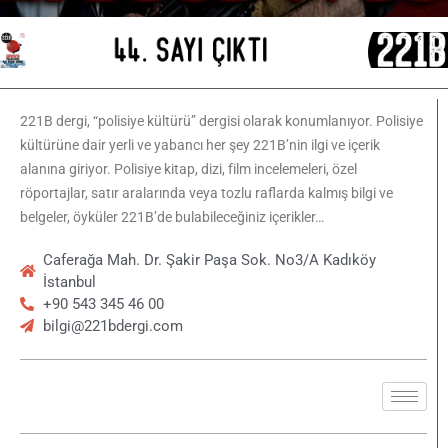
221B dergi, “polisiye kültürü” dergisi olarak konumlanıyor. Polisiye
kültürüne dair yerli ve yabancı her şey 221B’nin ilgi ve içerik
alanına giriyor. Polisiye kitap, dizi, film incelemeleri, özel
röportajlar, satır aralarında veya tozlu raflarda kalmış bilgi ve
belgeler, öyküler 221B’de bulabileceğiniz içerikler…
Caferağa Mah. Dr. Şakir Paşa Sok. No3/A Kadıköy
İstanbul
+90 543 345 46 00
bilgi@221bdergi.com