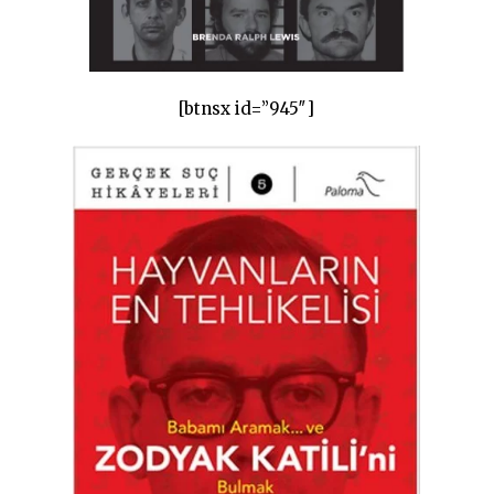
[btnsx id=”945″]