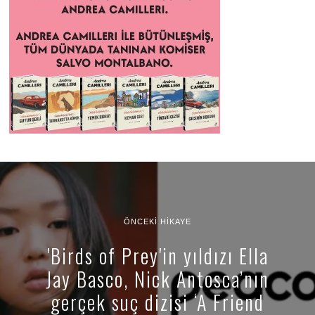
ÖNCEKI HIKAYE
'Birds of Prey'in yıldızı Ella
Jay Basco, Nick Antosca’nın
gerçek suç dizisi ‘A Friend