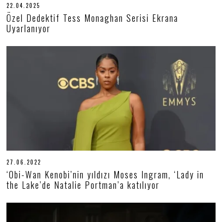
22.04.2025
2
2
Özel Dedektif Tess Monaghan Serisi Ekrana
.
Uyarlanıyor
0
4
.
2
0
2
5
27.06.2022
2
7
‘Obi-Wan Kenobi’nin yıldızı Moses Ingram, ‘Lady in
.
the Lake’de Natalie Portman’a katılıyor
0
6
.
2
0
2