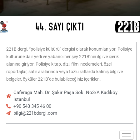
221B dergi, “polisiye kültürü” dergisi olarak konumlanıyor. Polisiye
kültürüne dair yerli ve yabancı her şey 221B’nin ilgi ve içerik
alanına giriyor. Polisiye kitap, dizi, film incelemeleri, özel
röportajlar, satır aralarında veya tozlu raflarda kalmış bilgi ve
belgeler, öyküler 221B’de bulabileceğiniz içerikler…
Caferağa Mah. Dr. Şakir Paşa Sok. No3/A Kadıköy
İstanbul
+90 543 345 46 00
bilgi@221bdergi.com