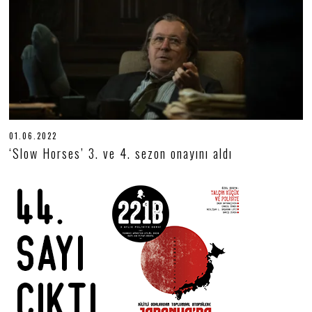
2
01.06.2022
0
1
‘Slow Horses’ 3. ve 4. sezon onayını aldı
.
0
6
.
2
0
2
2