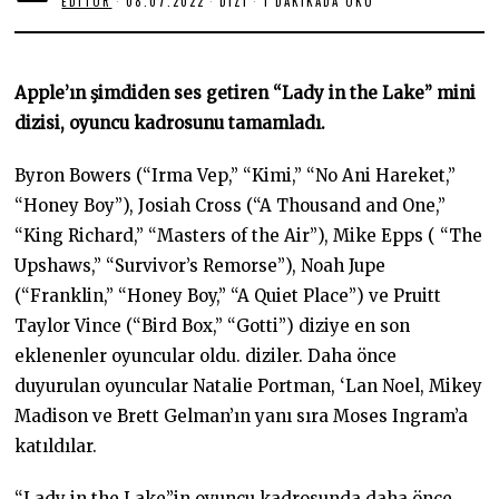
EDITOR
08.07.2022
0
DIZI
1 DAKIKADA OKU
8
.
0
7
.
Apple’ın şimdiden ses getiren “Lady in the Lake” mini
2
0
dizisi, oyuncu kadrosunu tamamladı.
2
2
Byron Bowers (“Irma Vep,” “Kimi,” “No Ani Hareket,”
“Honey Boy”), Josiah Cross (“A Thousand and One,”
“King Richard,” “Masters of the Air”), Mike Epps ( “The
Upshaws,” “Survivor’s Remorse”), Noah Jupe
(“Franklin,” “Honey Boy,” “A Quiet Place”) ve Pruitt
Taylor Vince (“Bird Box,” “Gotti”) diziye en son
eklenenler oyuncular oldu. diziler. Daha önce
duyurulan oyuncular Natalie Portman, ‘Lan Noel, Mikey
Madison ve Brett Gelman’ın yanı sıra Moses Ingram’a
katıldılar.
“Lady in the Lake”in oyuncu kadrosunda daha önce