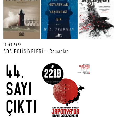
10.05.2022
1
0
ADA POLİSİYELERİ – Romanlar
.
0
5
.
2
0
2
2