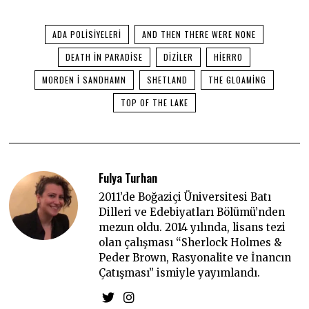
ADA POLISIYELERI
AND THEN THERE WERE NONE
DEATH IN PARADISE
DIZILER
HIERRO
MORDEN I SANDHAMN
SHETLAND
THE GLOAMING
TOP OF THE LAKE
Fulya Turhan
2011’de Boğaziçi Üniversitesi Batı
Dilleri ve Edebiyatları Bölümü’nden
mezun oldu. 2014 yılında, lisans tezi
olan çalışması “Sherlock Holmes &
Peder Brown, Rasyonalite ve İnancın
Çatışması” ismiyle yayımlandı.