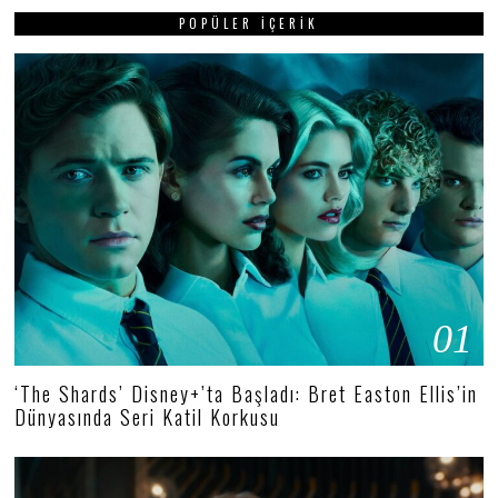
POPÜLER İÇERIK
01
‘The Shards’ Disney+’ta Başladı: Bret Easton Ellis’in
Dünyasında Seri Katil Korkusu