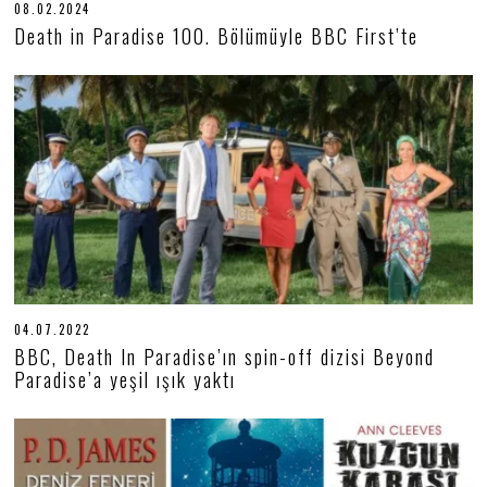
08.02.2024
0
8
Death in Paradise 100. Bölümüyle BBC First’te
.
0
2
.
2
0
2
4
04.07.2022
0
4
BBC, Death In Paradise’ın spin-off dizisi Beyond
.
Paradise’a yeşil ışık yaktı
0
7
.
2
0
2
2