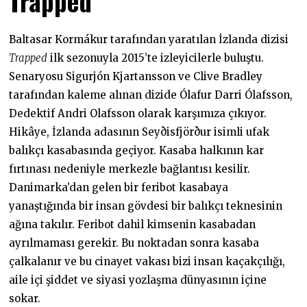
Trapped
Baltasar Kormákur tarafından yaratılan İzlanda dizisi
Trapped
ilk sezonuyla 2015’te izleyicilerle buluştu.
Senaryosu Sigurjón Kjartansson ve Clive Bradley
tarafından kaleme alınan dizide Ólafur Darri Ólafsson,
Dedektif Andri Olafsson olarak karşımıza çıkıyor.
Hikâye, İzlanda adasının Seyðisfjörður isimli ufak
balıkçı kasabasında geçiyor. Kasaba halkının kar
fırtınası nedeniyle merkezle bağlantısı kesilir.
Danimarka’dan gelen bir feribot kasabaya
yanaştığında bir insan gövdesi bir balıkçı teknesinin
ağına takılır. Feribot dahil kimsenin kasabadan
ayrılmaması gerekir. Bu noktadan sonra kasaba
çalkalanır ve bu cinayet vakası bizi insan kaçakçılığı,
aile içi şiddet ve siyasi yozlaşma dünyasının içine
sokar.