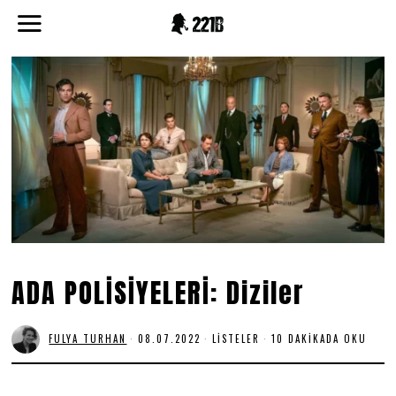
ADA POLİSİYELERİ: Diziler
FULYA TURHAN
08.07.2022
0
LISTELER
10 DAKIKADA OKU
8
.
0
7