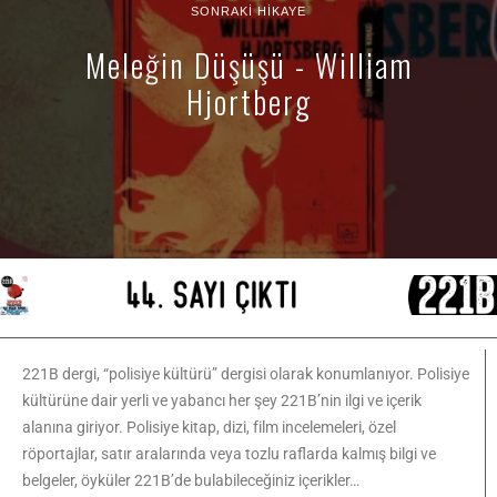
SONRAKI HIKAYE
Meleğin Düşüşü - William
Hjortberg
221B dergi, “polisiye kültürü” dergisi olarak konumlanıyor. Polisiye
kültürüne dair yerli ve yabancı her şey 221B’nin ilgi ve içerik
alanına giriyor. Polisiye kitap, dizi, film incelemeleri, özel
röportajlar, satır aralarında veya tozlu raflarda kalmış bilgi ve
belgeler, öyküler 221B’de bulabileceğiniz içerikler…