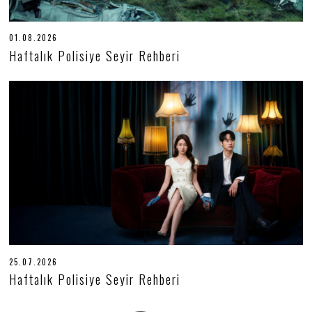
01.08.2026
0
1
Haftalık Polisiye Seyir Rehberi
.
0
8
.
2
0
2
6
25.07.2026
2
5
Haftalık Polisiye Seyir Rehberi
.
0
7