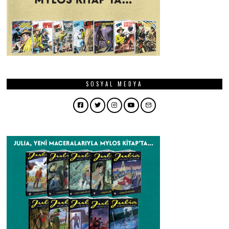
SOSYAL MEDYA
Facebook
Twitter
Instagram
YouTube
Email