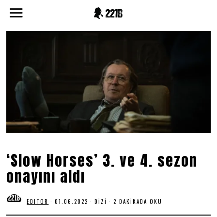
‘Slow Horses’ 3. ve 4. sezon
onayını aldı
EDITOR
01.06.2022
0
DIZI
2 DAKIKADA OKU
1
.