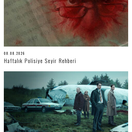
08.08.2026
0
8
Haftalık Polisiye Seyir Rehberi
.
0
8
.
2
0
2
6