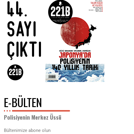
.
2
0
2
6
E-BÜLTEN
Polisiyenin Merkez Üssü
Bültenimize abone olun