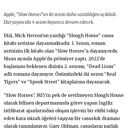
0
6
.
Apple, “Slow Horses”un iki sezon daha uzatıldığını açıkladı.
2
0
Dizi yayıncıda 4 sezon boyunca devam edecek.
2
2
Dizi, Mick Herron’un yazdığı “Slough House” casus
kitabı serisine dayanmaktadır. 1. Sezon, roman
serisinin ilk kitabı olan “Slow Horses”a dayanıyordu.
Nisan ayında Apple’da prömiyer yaptı. 2022’de
başlaması beklenen dizinin 2. sezonu, “Dead Lions”
adlı romana dayanıyor. Önümüzdeki iki sezon “Real
Tigers” ve “Spook Street” kitaplarına dayanacak.
“Slow Horses”, MI5’in pek de sevilmeyen Slough House
olarak bilinen departmanında görev yapan İngiliz
istihbarat ajanlarından oluşan işlevsiz bir ekibi takip
eden kara mizah öğeleri taşıyan bir casusluk draması
olarak tanımlanıyor. Gary Oldman, casusların parlak