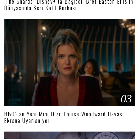
‘The Shards’ Disney+’ta Başladı: Bret Easton Ellis’in
Dünyasında Seri Katil Korkusu
03
HBO’dan Yeni Mini Dizi: Louise Woodward Davası
Ekrana Uyarlanıyor