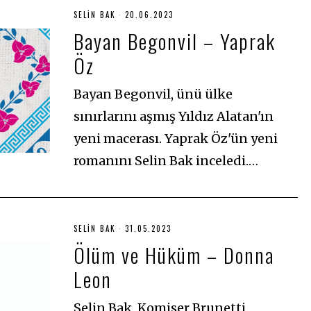
SELIN BAK
20.06.2023
2
0
Bayan Begonvil – Yaprak
.
0
Öz
6
.
2
0
Bayan Begonvil, ünü ülke
2
3
sınırlarını aşmış Yıldız Alatan'ın
yeni macerası. Yaprak Öz'ün yeni
romanını Selin Bak inceledi.…
SELIN BAK
31.05.2023
2
6
Ölüm ve Hüküm – Donna
.
0
Leon
7
.
2
0
Selin Bak, Komiser Brunetti