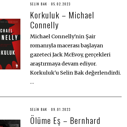
SELIN BAK
05.02.2023
0
5
Korkuluk – Michael
.
0
Connelly
2
.
2
0
Michael Connelly'nin Şair
2
3
romanıyla macerası başlayan
gazeteci Jack McEvoy, gerçekleri
araştırmaya devam ediyor.
Korkuluk'u Selin Bak değerlendirdi.
…
SELIN BAK
09.01.2023
0
9
Ölüme Eş – Bernhard
.
0
1