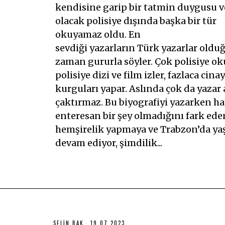
kendisine garip bir tatmin duygusu 
olacak polisiye dışında başka bir tür
okuyamaz oldu. En
sevdiği yazarların Türk yazarlar oldu
zaman gururla söyler. Çok polisiye ok
polisiye dizi ve film izler, fazlaca cina
kurguları yapar. Aslında çok da yazar
çaktırmaz. Bu biyografiyi yazarken h
enteresan bir şey olmadığını fark eden
hemşirelik yapmaya ve Trabzon’da y
devam ediyor, şimdilik...
SELIN BAK
19.07.2023
1