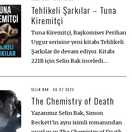
9
Tehlikeli Şarkılar – Tuna
.
0
Kiremitçi
7
.
2
0
Tuna Kiremitçi, Başkomiser Perihan
2
3
Uygur serisine yeni kitabı Tehlikeli
Şarkılar ile devam ediyor. Kitabı
221B için Selin Bak inceledi.…
SELIN BAK
06.07.2023
0
6
The Chemistry of Death
.
0
7
.
Yazarımız Selin Bak, Simon
2
0
Beckett'in aynı isimli romanından
2
3
uyarlanan The Chemistry of Death