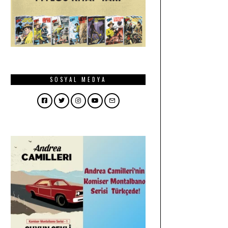
SOSYAL MEDYA
Facebook
Twitter
Instagram
YouTube
Email