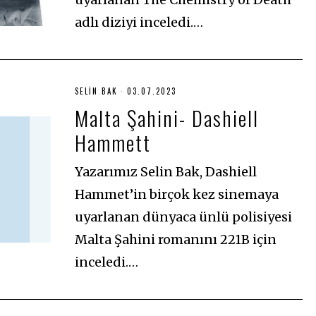
adlı diziyi inceledi.…
SELIN BAK
03.07.2023
0
3
Malta Şahini- Dashiell
.
0
Hammett
7
.
2
0
Yazarımız Selin Bak, Dashiell
2
3
Hammet’in birçok kez sinemaya
uyarlanan dünyaca ünlü polisiyesi
Malta Şahini romanını 221B için
inceledi.…