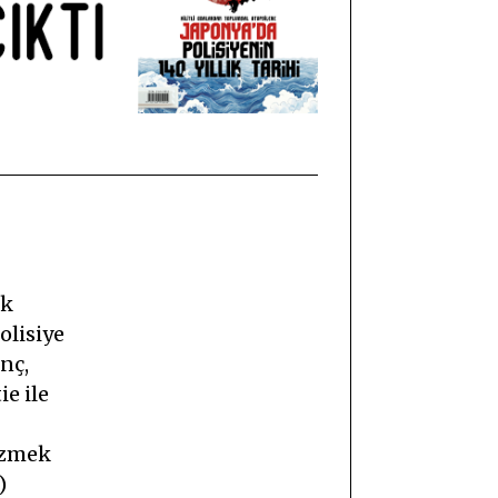
rk
olisiye
nç,
ie ile
özmek
)