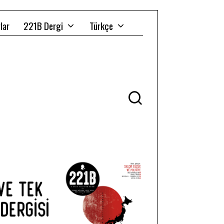
lar
221B Dergi
Türkçe
Ü