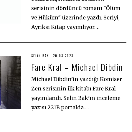
2
3
serisinin dördüncü romanı "Ölüm
ve Hüküm" üzerinde yazdı. Seriyi,
Ayrıksı Kitap yayımlıyor.…
SELIN BAK
20.03.2023
2
0
Fare Kral – Michael Dibdin
.
0
3
.
Michael Dibdin’in yazdığı Komiser
2
0
Zen serisinin ilk kitabı Fare Kral
2
3
yayımlandı. Selin Bak’ın inceleme
yazısı 221B portalda.…