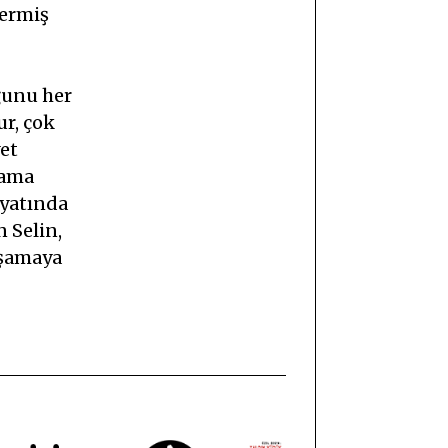
vermiş
ğunu her
ur, çok
yet
 ama
ayatında
 Selin,
aşamaya