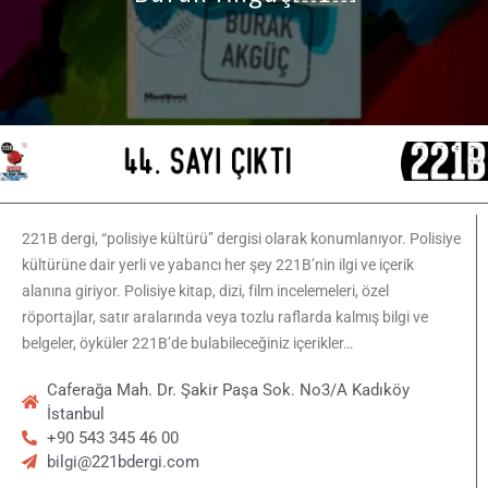
221B dergi, “polisiye kültürü” dergisi olarak konumlanıyor. Polisiye
kültürüne dair yerli ve yabancı her şey 221B’nin ilgi ve içerik
alanına giriyor. Polisiye kitap, dizi, film incelemeleri, özel
röportajlar, satır aralarında veya tozlu raflarda kalmış bilgi ve
belgeler, öyküler 221B’de bulabileceğiniz içerikler…
Caferağa Mah. Dr. Şakir Paşa Sok. No3/A Kadıköy
İstanbul
+90 543 345 46 00
bilgi@221bdergi.com