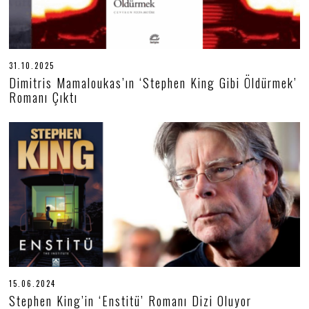
31.10.2025
3
1
Dimitris Mamaloukas’ın ‘Stephen King Gibi Öldürmek’
.
Romanı Çıktı
1
0
.
2
0
2
5
15.06.2024
1
5
Stephen King’in ‘Enstitü’ Romanı Dizi Oluyor
.