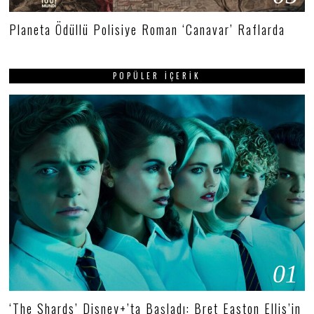
Planeta Ödüllü Polisiye Roman ‘Canavar’ Raflarda
POPÜLER İÇERIK
01
‘The Shards’ Disney+’ta Başladı: Bret Easton Ellis’in