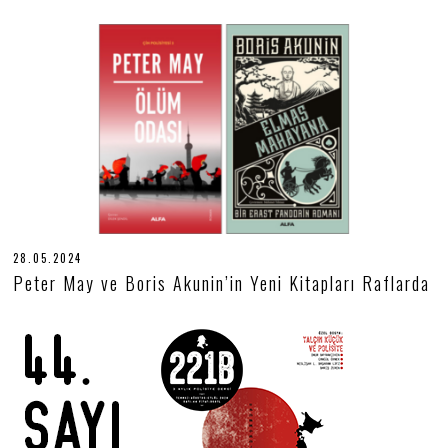
0
6
.
2
0
2
4
28.05.2024
2
8
Peter May ve Boris Akunin’in Yeni Kitapları Raflarda
.
0
5
.
2
0
2
4