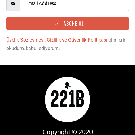
ABONE OL
Üyelik Sözleşmesi
,
Gizlilik ve Güvenlik Politikası
bilgilerini
okudum, kabul ediyorum.
Copyright © 2020