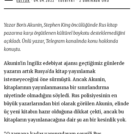
EDITOR
04.04.2022
0
EDEBIYAT
2 DAKIKADA OKU
4
.
0
4
.
Yazar Boris Akunin, Stephen King öncülüğünde Rus kitap
2
0
pazarına karşı örgütlenen kültürel boykotu desteklemediğini
2
açıkladı. Ünlü yazar, Telegram kanalında konu hakkında
2
konuştu.
Akunin’in İngiliz edebiyat ajansı geçtiğimiz günlerde
yazarın artık Rusya’da kitap yayınlamak
istemeyeceğini öne sürmüştü. Ancak Akunin,
kitaplarının yayınlanmasına bir sınırlandırma
niyetinde olmadığını söyledi. Rus polisiyesinin en
büyük yazarlarından biri olarak görülen Akunin, elinde
üç yeni kitabın hazır olduğuna dikkat çekti, ancak bu
kitapların yayınlanacağına dair şu an bir kesinlik yok.
“O zamana kadar yanınızdayım sevgili Rus