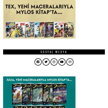
SOSYAL MEDYA
Facebook
Twitter
Instagram
YouTube
Email