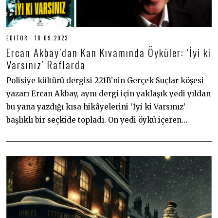
EDITOR
18.09.2023
1
8
Ercan Akbay’dan Kan Kıvamında Öyküler: ‘İyi ki
.
0
Varsınız’ Raflarda
9
.
Polisiye kültürü dergisi 221B’nin Gerçek Suçlar köşesi
2
0
yazarı Ercan Akbay, aynı dergi için yaklaşık yedi yıldan
2
3
bu yana yazdığı kısa hikâyelerini ‘İyi ki Varsınız’
başlıklı bir seçkide topladı. On yedi öykü içeren…