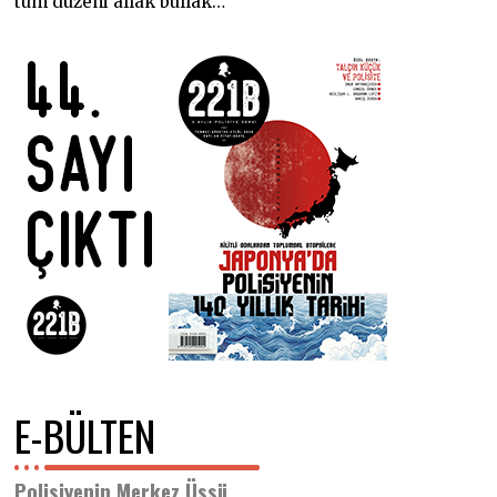
tüm düzeni allak bullak…
E-BÜLTEN
Polisiyenin Merkez Üssü