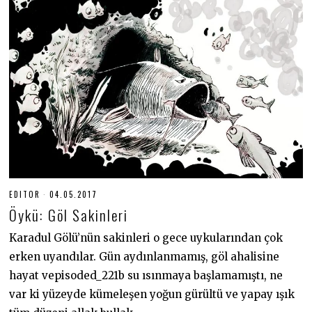
EDITOR
04.05.2017
1
9
Öykü: Göl Sakinleri
.
0
6
Karadul Gölü’nün sakinleri o gece uykularından çok
.
erken uyandılar. Gün aydınlanmamış, göl ahalisine
2
0
hayat vepisoded_221b su ısınmaya başlamamıştı, ne
2
0
var ki yüzeyde kümeleşen yoğun gürültü ve yapay ışık