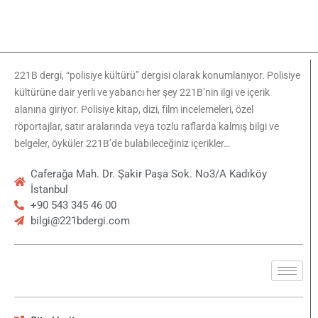
221B dergi, “polisiye kültürü” dergisi olarak konumlanıyor. Polisiye
kültürüne dair yerli ve yabancı her şey 221B’nin ilgi ve içerik
alanına giriyor. Polisiye kitap, dizi, film incelemeleri, özel
röportajlar, satır aralarında veya tozlu raflarda kalmış bilgi ve
belgeler, öyküler 221B’de bulabileceğiniz içerikler…
Caferağa Mah. Dr. Şakir Paşa Sok. No3/A Kadıköy
İstanbul
+90 543 345 46 00
bilgi@221bdergi.com