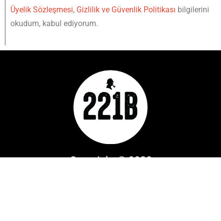
Üyelik Sözleşmesi
,
Gizlilik ve Güvenlik Politikası
bilgilerini
okudum, kabul ediyorum.
Copyright © 2020
YUKARI
IŞINLAN
221B Dergi bir
Mylos Yayın
Grubu
markasıdır. Tüm Hakları Saklıdır.
Designed & Developed by
Hip Medya