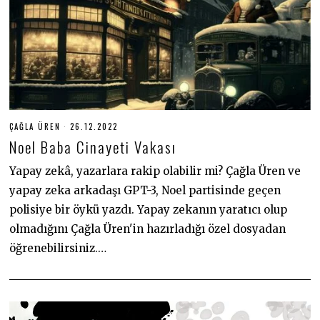
ÇAĞLA ÜREN
26.12.2022
2
7
Noel Baba Cinayeti Vakası
.
1
2
Yapay zekâ, yazarlara rakip olabilir mi? Çağla Üren ve
.
yapay zeka arkadaşı GPT-3, Noel partisinde geçen
2
0
polisiye bir öykü yazdı. Yapay zekanın yaratıcı olup
2
2
olmadığını Çağla Üren'in hazırladığı özel dosyadan
öğrenebilirsiniz.…