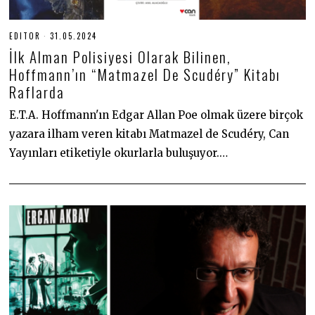
EDITOR
31.05.2024
3
1
İlk Alman Polisiyesi Olarak Bilinen,
.
0
Hoffmann’ın “Matmazel De Scudéry” Kitabı
5
Raflarda
.
2
0
E.T.A. Hoffmann'ın Edgar Allan Poe olmak üzere birçok
2
4
yazara ilham veren kitabı Matmazel de Scudéry, Can
Yayınları etiketiyle okurlarla buluşuyor.…