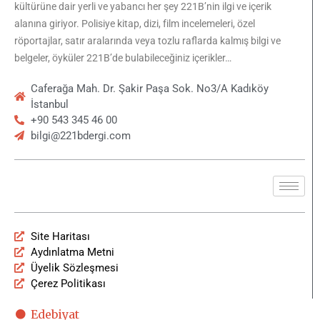
kültürüne dair yerli ve yabancı her şey 221B’nin ilgi ve içerik
alanına giriyor. Polisiye kitap, dizi, film incelemeleri, özel
röportajlar, satır aralarında veya tozlu raflarda kalmış bilgi ve
belgeler, öyküler 221B’de bulabileceğiniz içerikler…
Caferağa Mah. Dr. Şakir Paşa Sok. No3/A Kadıköy
İstanbul
+90 543 345 46 00
bilgi@221bdergi.com
Site Haritası
Aydınlatma Metni
Üyelik Sözleşmesi
Çerez Politikası
Edebiyat