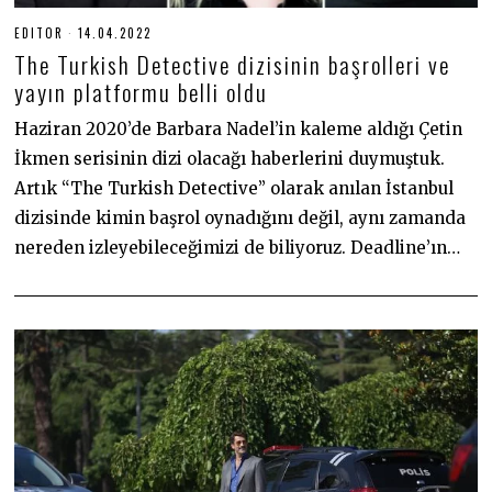
EDITOR
14.04.2022
1
4
The Turkish Detective dizisinin başrolleri ve
.
0
yayın platformu belli oldu
4
.
Haziran 2020’de Barbara Nadel’in kaleme aldığı Çetin
2
0
İkmen serisinin dizi olacağı haberlerini duymuştuk.
2
2
Artık “The Turkish Detective” olarak anılan İstanbul
dizisinde kimin başrol oynadığını değil, aynı zamanda
nereden izleyebileceğimizi de biliyoruz. Deadline’ın…