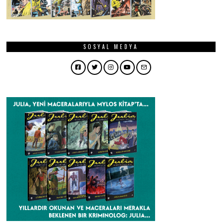
SOSYAL MEDYA
Facebook
Twitter
Instagram
YouTube
Email