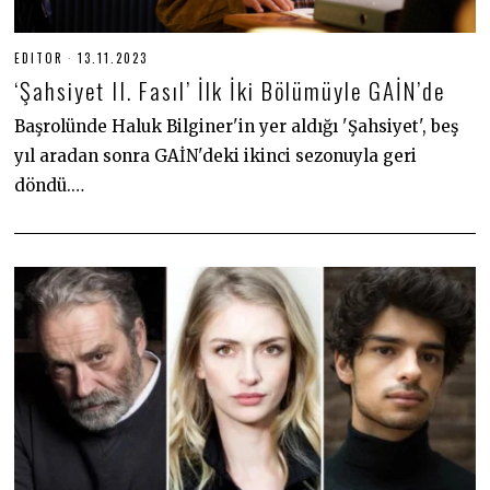
EDITOR
13.11.2023
1
3
‘Şahsiyet II. Fasıl’ İlk İki Bölümüyle GAİN’de
.
1
1
Başrolünde Haluk Bilginer'in yer aldığı 'Şahsiyet', beş
.
yıl aradan sonra GAİN'deki ikinci sezonuyla geri
2
0
döndü.…
2
3