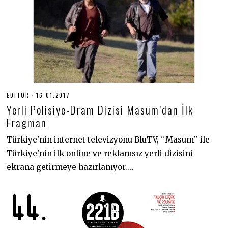
EDITOR
16.01.2017
0
2
Yerli Polisiye-Dram Dizisi Masum’dan İlk
.
0
Fragman
7
.
Türkiye'nin internet televizyonu BluTV, ''Masum'' ile
2
0
Türkiye'nin ilk online ve reklamsız yerli dizisini
2
0
ekrana getirmeye hazırlanıyor.…