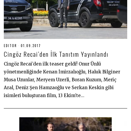
EDITOR
01.09.2017
1
9
Cingöz Recai’den İlk Tanıtım Yayınlandı
.
0
6
Cingöz Recai’den ilk teaser geldi! Onur Ünlü
.
yönetmenliğinde Kenan İmirzalıoğlu, Haluk Bilginer
2
0
Musa Uzunlar, Meryem Uzerli, Boran Kuzum, Meriç
2
0
Aral, Deniz Şen Hamzaoğlu ve Serkan Keskin gibi
isimleri buluşturan film, 13 Ekim’te…