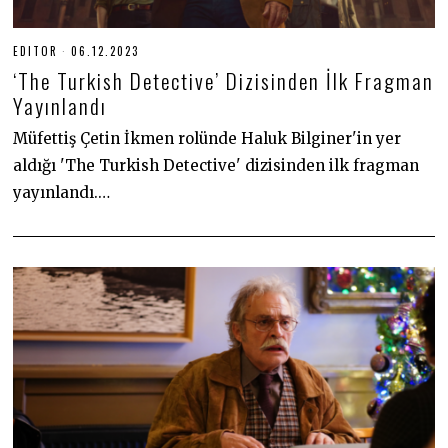
EDITOR
06.12.2023
0
6
‘The Turkish Detective’ Dizisinden İlk Fragman
.
1
Yayınlandı
2
.
Müfettiş Çetin İkmen rolünde Haluk Bilginer'in yer
2
0
aldığı 'The Turkish Detective' dizisinden ilk fragman
2
3
yayınlandı.…