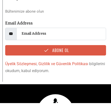
Bültenimize abone olun
Email Address
ABONE OL
Üyelik Sözleşmesi
,
Gizlilik ve Güvenlik Politikası
bilgilerini
okudum, kabul ediyorum.
YUKARI
IŞINLAN