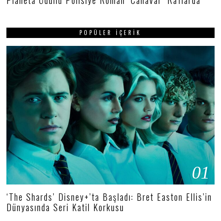
Planeta Ödüllü Polisiye Roman ‘Canavar’ Raflarda
POPÜLER İÇERIK
01
‘The Shards’ Disney+’ta Başladı: Bret Easton Ellis’in
Dünyasında Seri Katil Korkusu