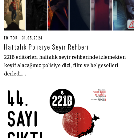
EDITOR
31.05.2024
3
1
Haftalık Polisiye Seyir Rehberi
.
0
5
221B editörleri haftalık seyir rehberinde izlemekten
.
keyif alacağınız polisiye dizi, film ve belgeselleri
2
0
derledi.…
2
4