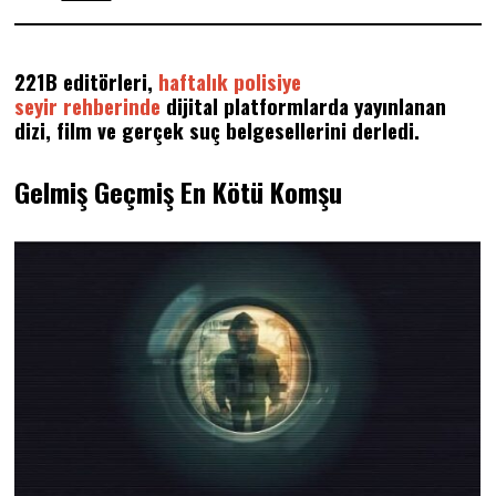
4
.
0
7
221B editörleri,
haftalık polisiye
.
2
seyir
rehberinde
dijital platformlarda yayınlanan
0
dizi, film ve gerçek suç belgesellerini derledi.
2
6
Gelmiş Geçmiş En Kötü Komşu