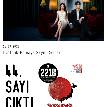
6
25.07.2026
2
5
Haftalık Polisiye Seyir Rehberi
.
0
7
.
2
0
2
6