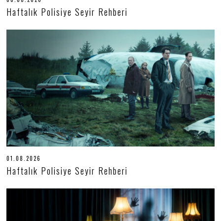
8
Haftalık Polisiye Seyir Rehberi
.
0
8
.
2
0
2
6
01.08.2026
0
1
Haftalık Polisiye Seyir Rehberi
.
0
8
.
2
0
2