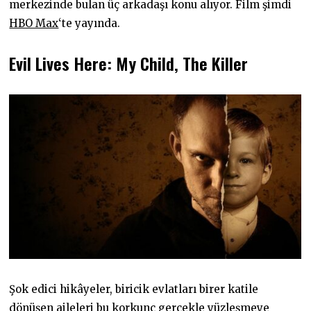
merkezinde bulan üç arkadaşı konu alıyor. Film şimdi
HBO Max
‘te yayında.
Evil Lives Here: My Child, The Killer
Şok edici hikâyeler, biricik evlatları birer katile
dönüşen aileleri bu korkunç gerçekle yüzleşmeye