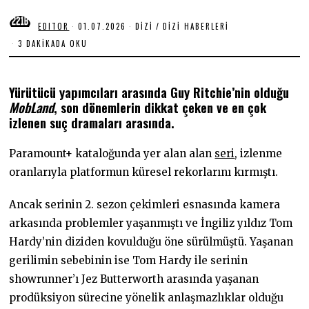
EDITOR
01.07.2026
0
DIZI
/
DIZI HABERLERI
1
3 DAKIKADA OKU
.
0
7
.
Yürütücü yapımcıları arasında Guy Ritchie’nin olduğu
2
0
MobLand
, son dönemlerin dikkat çeken ve en çok
2
izlenen suç dramaları arasında.
6
Paramount+ kataloğunda yer alan alan
seri
, izlenme
oranlarıyla platformun küresel rekorlarını kırmıştı.
Ancak serinin 2. sezon çekimleri esnasında kamera
arkasında problemler yaşanmıştı ve İngiliz yıldız Tom
Hardy’nin diziden kovulduğu öne sürülmüştü. Yaşanan
gerilimin sebebinin ise Tom Hardy ile serinin
showrunner’ı Jez Butterworth arasında yaşanan
prodüksiyon sürecine yönelik anlaşmazlıklar olduğu