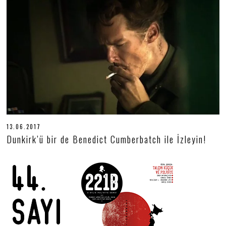
.
2
0
2
5
13.06.2017
1
9
Dunkirk’ü bir de Benedict Cumberbatch ile İzleyin!
.
0
6
.
2
0
2
0