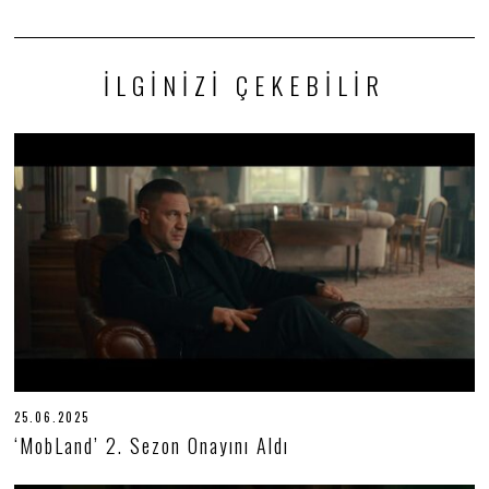
İLGINIZI ÇEKEBILIR
25.06.2025
2
5
‘MobLand’ 2. Sezon Onayını Aldı
.
0
6