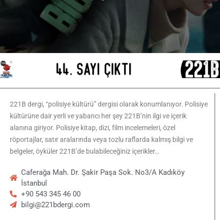
221B dergi, “polisiye kültürü” dergisi olarak konumlanıyor. Polisiye
kültürüne dair yerli ve yabancı her şey 221B’nin ilgi ve içerik
alanına giriyor. Polisiye kitap, dizi, film incelemeleri, özel
röportajlar, satır aralarında veya tozlu raflarda kalmış bilgi ve
belgeler, öyküler 221B’de bulabileceğiniz içerikler…
Caferağa Mah. Dr. Şakir Paşa Sok. No3/A Kadıköy
İstanbul
+90 543 345 46 00
bilgi@221bdergi.com