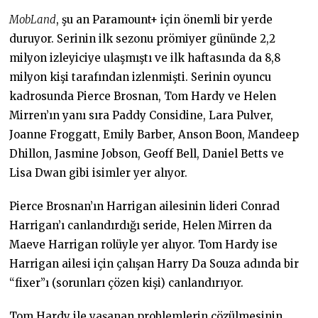
MobLand
, şu an Paramount+ için önemli bir yerde
duruyor. Serinin ilk sezonu prömiyer gününde 2,2
milyon izleyiciye ulaşmıştı ve ilk haftasında da 8,8
milyon kişi tarafından izlenmişti. Serinin oyuncu
kadrosunda Pierce Brosnan, Tom Hardy ve Helen
Mirren’ın yanı sıra Paddy Considine, Lara Pulver,
Joanne Froggatt, Emily Barber, Anson Boon, Mandeep
Dhillon, Jasmine Jobson, Geoff Bell, Daniel Betts ve
Lisa Dwan gibi isimler yer alıyor.
Pierce Brosnan’ın Harrigan ailesinin lideri Conrad
Harrigan’ı canlandırdığı seride, Helen Mirren da
Maeve Harrigan rolüyle yer alıyor. Tom Hardy ise
Harrigan ailesi için çalışan Harry Da Souza adında bir
“fixer”ı (sorunları çözen kişi) canlandırıyor.
Tom Hardy ile yaşanan problemlerin çözülmesinin