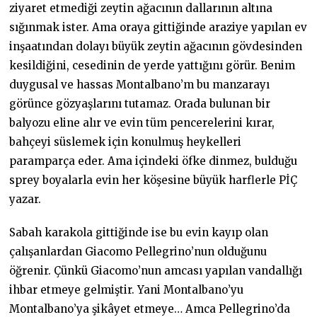
ziyaret etmediği zeytin ağacının dallarının altına
sığınmak ister. Ama oraya gittiğinde araziye yapılan ev
inşaatından dolayı büyük zeytin ağacının gövdesinden
kesildiğini, cesedinin de yerde yattığını görür. Benim
duygusal ve hassas Montalbano’m bu manzarayı
görünce gözyaşlarını tutamaz. Orada bulunan bir
balyozu eline alır ve evin tüm pencerelerini kırar,
bahçeyi süslemek için konulmuş heykelleri
paramparça eder. Ama içindeki öfke dinmez, bulduğu
sprey boyalarla evin her köşesine büyük harflerle PİÇ
yazar.
Sabah karakola gittiğinde ise bu evin kayıp olan
çalışanlardan Giacomo Pellegrino’nun olduğunu
öğrenir. Çünkü Giacomo’nun amcası yapılan vandallığı
ihbar etmeye gelmiştir. Yani Montalbano’yu
Montalbano’ya şikâyet etmeye… Amca Pellegrino’da