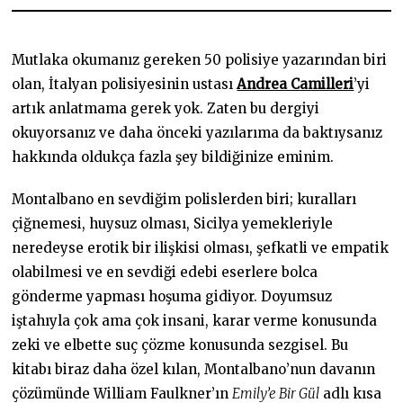
1
2
.
2
Mutlaka okumanız gereken 50 polisiye yazarından biri
0
2
olan, İtalyan polisiyesinin ustası
Andrea Camilleri
’yi
3
artık anlatmama gerek yok. Zaten bu dergiyi
okuyorsanız ve daha önceki yazılarıma da baktıysanız
hakkında oldukça fazla şey bildiğinize eminim.
Montalbano en sevdiğim polislerden biri; kuralları
çiğnemesi, huysuz olması, Sicilya yemekleriyle
neredeyse erotik bir ilişkisi olması, şefkatli ve empatik
olabilmesi ve en sevdiği edebi eserlere bolca
gönderme yapması hoşuma gidiyor. Doyumsuz
iştahıyla çok ama çok insani, karar verme konusunda
zeki ve elbette suç çözme konusunda sezgisel. Bu
kitabı biraz daha özel kılan, Montalbano’nun davanın
çözümünde William Faulkner’ın
Emily’e Bir Gül
adlı kısa