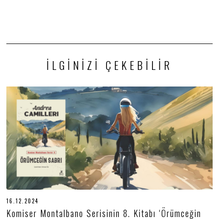
İLGINIZI ÇEKEBILIR
16.12.2024
1
6
Komiser Montalbano Serisinin 8. Kitabı ‘Örümceğin
.