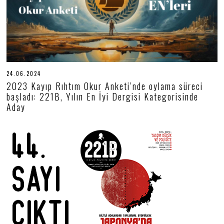
24.06.2024
2
4
2023 Kayıp Rıhtım Okur Anketi’nde oylama süreci
.
başladı: 221B, Yılın En İyi Dergisi Kategorisinde
0
6
Aday
.
2
0
2
4