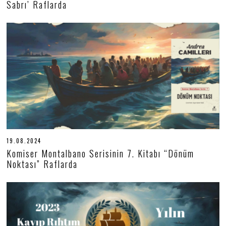
Sabrı’ Raflarda
1
2
.
2
0
2
4
19.08.2024
1
9
Komiser Montalbano Serisinin 7. Kitabı “Dönüm
.
Noktası” Raflarda
0
8
.
2
0
2
4