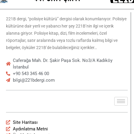
221B dergi, “polisiye kültürü” dergisi olarak konumlanıyor. Polisiye
kültürüne dair yerli ve yabancı her şey 221B’nin ilgi ve içerik
alanına giriyor. Polisiye kitap, dizi, film incelemeleri, özel
röportajlar, satır aralarında veya tozlu raflarda kalmış bilgi ve
belgeler, öyküler 221B’de bulabileceğiniz içerikler…
Caferağa Mah. Dr. Şakir Paşa Sok. No3/A Kadıköy
İstanbul
+90 543 345 46 00
bilgi@221bdergi.com
Site Haritası
Aydınlatma Metni