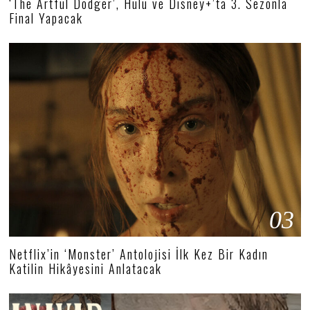
‘The Artful Dodger’, Hulu ve Disney+’ta 3. Sezonla
Final Yapacak
03
Netflix’in ‘Monster’ Antolojisi İlk Kez Bir Kadın
Katilin Hikâyesini Anlatacak