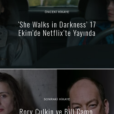
ÖNCEKI HIKAYE
‘She Walks in Darkness’ 17
Ekim’de Netflix’te Yayında
SONRAKI HIKAYE
Rory Culkin ve Bill Camp,