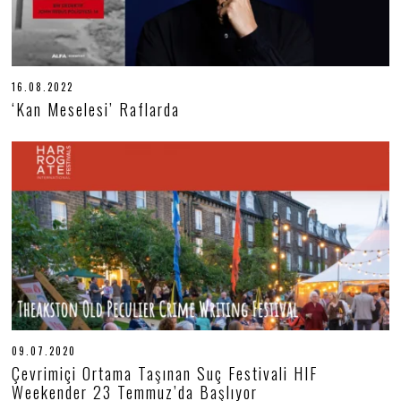
16.08.2022
1
6
‘Kan Meselesi’ Raflarda
.
0
8
.
2
0
2
2
09.07.2020
0
9
Çevrimiçi Ortama Taşınan Suç Festivali HIF
.
Weekender 23 Temmuz’da Başlıyor
0