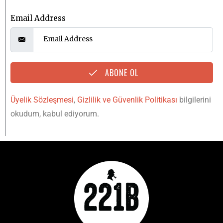
Email Address
ABONE OL
Üyelik Sözleşmesi
,
Gizlilik ve Güvenlik Politikası
bilgilerini
okudum, kabul ediyorum.