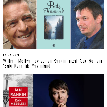
05.08.2025
0
5
William McIlvanney ve Ian Rankin İmzalı Suç Romanı
.
‘Baki Karanlık’ Yayımlandı
0
8
.
2
0
2
5