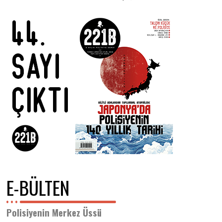
7
.
2
0
2
0
E-BÜLTEN
Polisiyenin Merkez Üssü