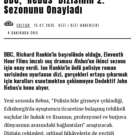
Sezonunu Onayladı
EDITOR
15.07.2025
1
DIZI
/
DIZI HABERLERI
5
4 DAKIKADA OKU
.
0
7
.
BBC, Richard Rankin’in başrolünde olduğu, Eleventh
2
0
Hour Films imzalı suç draması
Rebus
’un ikinci sezonu
2
için onay verdi. Ian Rankin’in ünlü polisiye roman
5
serisinden uyarlanan dizi, gerçekleri ortaya çıkarmak
için kuralları esnetmekten çekinmeyen Dedektif John
Rebus’u konu alıyor.
Yeni sezonda Rebus, “Polisin bile girmeye çekindiği,
Edinburgh’da uyuşturucu ticaretine bulaşmış tehlikeli
suçlular ile hukuk ve finansın, profesyonel ve burjuva
dünyasının arasındaki bağlantıları” araştıracak.
Dizinin çekimleri, orijinal hikâyelerin de geçtiği