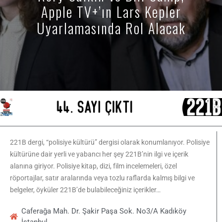
Apple TV+’ın Lars Kepler
Uyarlamasında Rol Alacak
221B dergi, “polisiye kültürü” dergisi olarak konumlanıyor. Polisiye
kültürüne dair yerli ve yabancı her şey 221B’nin ilgi ve içerik
alanına giriyor. Polisiye kitap, dizi, film incelemeleri, özel
röportajlar, satır aralarında veya tozlu raflarda kalmış bilgi ve
belgeler, öyküler 221B’de bulabileceğiniz içerikler…
Caferağa Mah. Dr. Şakir Paşa Sok. No3/A Kadıköy
İstanbul