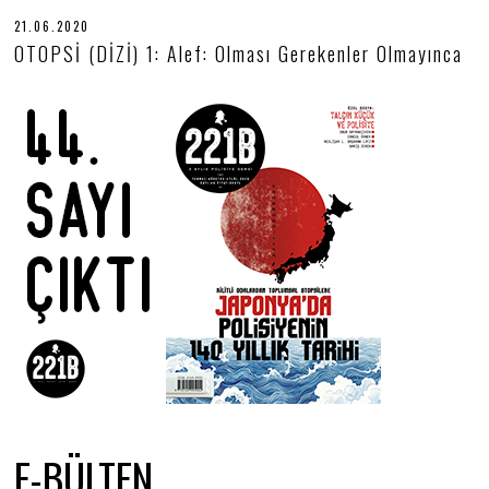
21.06.2020
2
5
OTOPSİ (DİZİ) 1: Alef: Olması Gerekenler Olmayınca
.
0
6
.
2
0
2
0
E-BÜLTEN