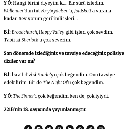
Y.Ö:
Hangi birini diyeyim ki… Bir sürü izledim.
Wallender
’dan tut
Forybrydelsen
’a,
Jordskott
’a varana
kadar. Seviyorum gerilimli işleri…
B.İ:
Broadchurch, Happy Valley
gibi işleri çok sevdim.
Tabii ki
Sherlock
’u çok severim.
Son dönemde izlediğiniz ve tavsiye edeceğiniz polisiye
diziler var mı?
B.İ:
İsrail dizisi
Fauda
’yı çok beğendim. Onu tavsiye
edebilirim. Bir de
The Night Of
’u çok beğendim.
Y.Ö:
The Sinner
’ı çok beğendim ben de, çok iyiydi.
221B’nin 18. sayısında yayımlanmıştır.