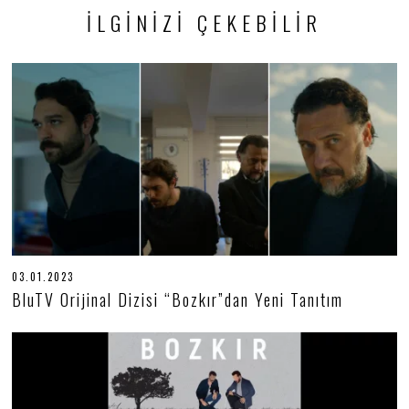
İLGINIZI ÇEKEBILIR
03.01.2023
0
3
BluTV Orijinal Dizisi “Bozkır”dan Yeni Tanıtım
.
0
1
.
2
0
2
3