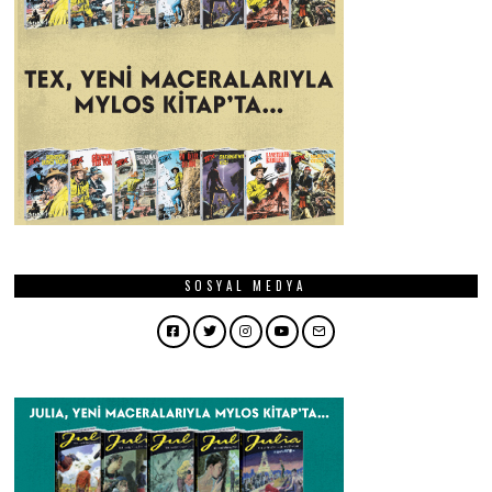
SOSYAL MEDYA
Facebook
Twitter
Instagram
YouTube
Email