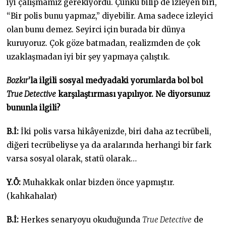
iyi çalışmamız gerekiyordu. Çünkü bilip de izleyen biri,
“Bir polis bunu yapmaz,” diyebilir. Ama sadece izleyici
olan bunu demez. Seyirci için burada bir dünya
kuruyoruz. Çok göze batmadan, realizmden de çok
uzaklaşmadan iyi bir şey yapmaya çalıştık.
Bozkır
’la ilgili sosyal medyadaki yorumlarda bol bol
True Detective
karşılaştırması yapılıyor. Ne diyorsunuz
bununla ilgili?
B.İ:
İki polis varsa hikâyenizde, biri daha az tecrübeli,
diğeri tecrübeliyse ya da aralarında herhangi bir fark
varsa sosyal olarak, statü olarak…
Y.Ö:
Muhakkak onlar bizden önce yapmıştır.
(kahkahalar)
B.İ:
Herkes senaryoyu okuduğunda
True Detective
de