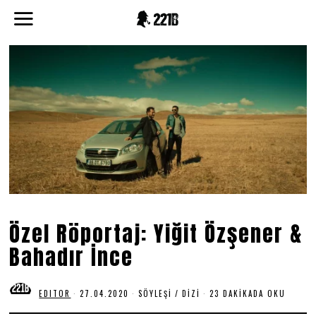
Özel Röportaj: Yiğit Özşener &
Bahadır İnce
EDITOR
27.04.2020
0
SÖYLEŞI
/
DIZI
23 DAKIKADA OKU
2
.