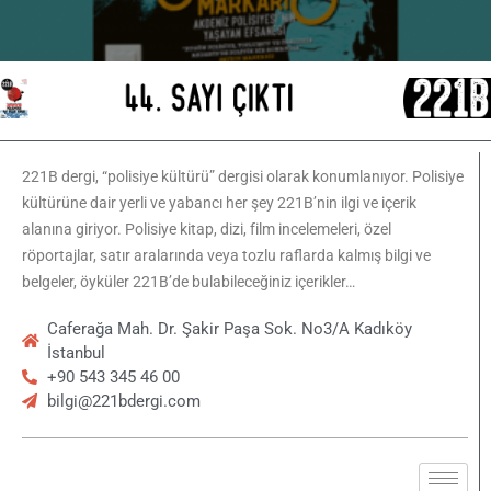
221B dergi, “polisiye kültürü” dergisi olarak konumlanıyor. Polisiye
kültürüne dair yerli ve yabancı her şey 221B’nin ilgi ve içerik
alanına giriyor. Polisiye kitap, dizi, film incelemeleri, özel
röportajlar, satır aralarında veya tozlu raflarda kalmış bilgi ve
belgeler, öyküler 221B’de bulabileceğiniz içerikler…
Caferağa Mah. Dr. Şakir Paşa Sok. No3/A Kadıköy
İstanbul
+90 543 345 46 00
bilgi@221bdergi.com