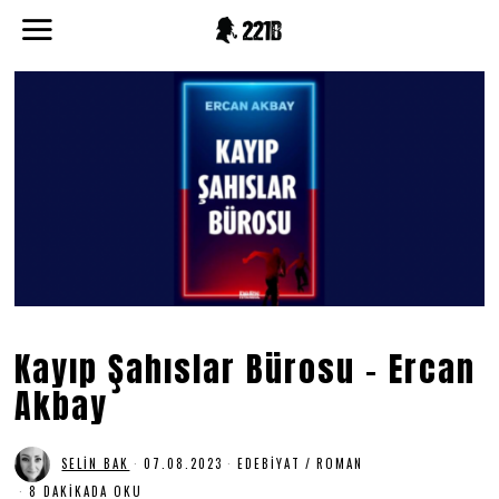
Kayıp Şahıslar Bürosu – Ercan
Akbay
SELIN BAK
07.08.2023
0
EDEBIYAT
/
ROMAN
7
8 DAKIKADA OKU
.