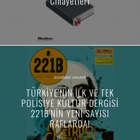
Cinayetleri
SONRAKI HIKAYE
TÜRKİYE'NİN İLK VE TEK
POLİSİYE KÜLTÜR DERGİSİ
221B'NİN YENİ SAYISI
RAFLARDA!