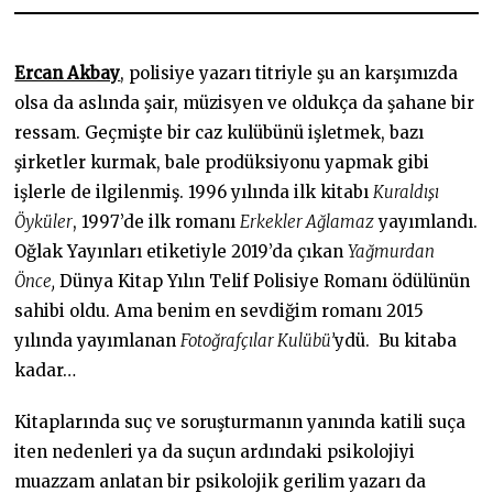
0
8
.
2
Ercan Akbay
, polisiye yazarı titriyle şu an karşımızda
0
2
olsa da aslında şair, müzisyen ve oldukça da şahane bir
3
ressam. Geçmişte bir caz kulübünü işletmek, bazı
şirketler kurmak, bale prodüksiyonu yapmak gibi
işlerle de ilgilenmiş. 1996 yılında ilk kitabı
Kuraldışı
Öyküler
, 1997’de ilk romanı
Erkekler Ağlamaz
yayımlandı.
Oğlak Yayınları etiketiyle 2019’da çıkan
Yağmurdan
Önce,
Dünya Kitap Yılın Telif Polisiye Romanı ödülünün
sahibi oldu. Ama benim en sevdiğim romanı 2015
yılında yayımlanan
Fotoğrafçılar Kulübü’
ydü. Bu kitaba
kadar…
Kitaplarında suç ve soruşturmanın yanında katili suça
iten nedenleri ya da suçun ardındaki psikolojiyi
muazzam anlatan bir psikolojik gerilim yazarı da