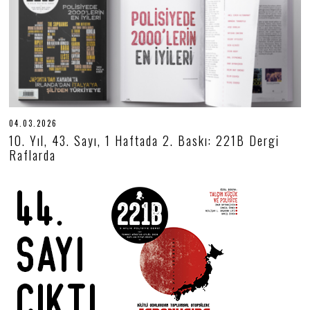
04.03.2026
0
4
10. Yıl, 43. Sayı, 1 Haftada 2. Baskı: 221B Dergi
.
Raflarda
0
3
.
2
0
2
6