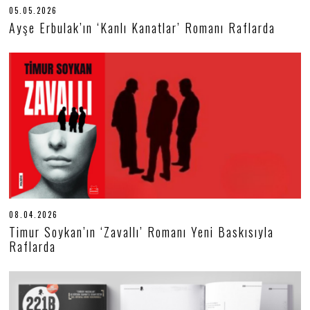
05.05.2026
0
5
Ayşe Erbulak’ın ‘Kanlı Kanatlar’ Romanı Raflarda
.
0
5
.
2
0
2
6
08.04.2026
0
9
Timur Soykan’ın ‘Zavallı’ Romanı Yeni Baskısıyla
.
Raflarda
0
4
.
2
0
2
6