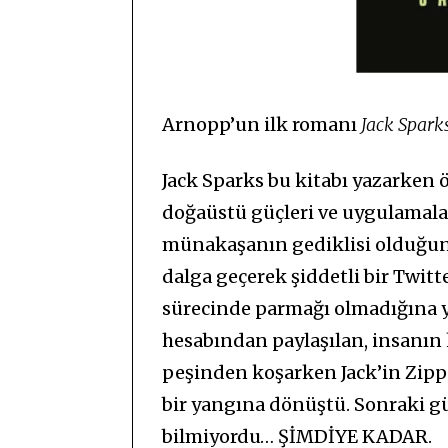
Arnopp’un ilk romanı
Jack Spark
Jack Sparks bu kitabı yazarken öl
doğaüstü güçleri ve uygulamaları 
münakaşanın gediklisi olduğunda
dalga geçerek şiddetli bir Twitt
sürecinde parmağı olmadığına y
hesabından paylaşılan, insanın 
peşinden koşarken Jack’in Zippo
bir yangına dönüştü. Sonraki gü
bilmiyordu… ŞİMDİYE KADAR.