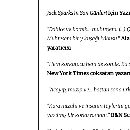
Jack Sparks’ın Son Günleri
İçin Yazı
“Dahice ve komik… muhteşem. (…) Çı
Muhteşem bir y kuşağı kâbusu.”
Al
yaratıcısı
“Hem korkutucu hem de komik. Bu da
New York Times çoksatan yazar
“Acayip, muzip ve… baştan sona ür
“Kara mizahı ve insanın tüylerini ge
yazılmış bir korku romanı.”
B&N Sci