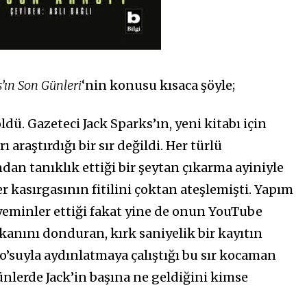
s’ın Son Günleri
‘nin konusu kısaca şöyle;
dü. Gazeteci Jack Sparks’ın, yeni kitabı için
araştırdığı bir sır değildi. Her türlü
n tanıklık ettiği bir şeytan çıkarma ayiniyle
er kasırgasının fitilini çoktan ateşlemişti. Yapım
eminler ettiği fakat yine de onun YouTube
kanını donduran, kırk saniyelik bir kayıtın
’suyla aydınlatmaya çalıştığı bu sır kocaman
nlerde Jack’in başına ne geldiğini kimse