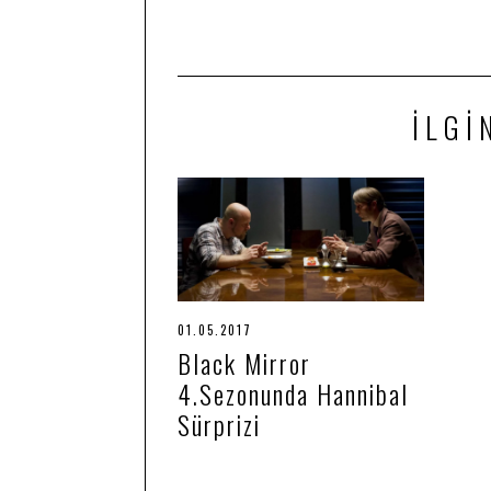
İLGI
01.05.2017
1
9
Black Mirror
.
0
4.Sezonunda Hannibal
6
.
Sürprizi
2
0
2
0