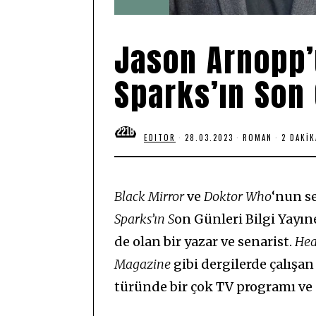
Jason Arnopp’
Sparks’ın Son 
EDITOR
28.03.2023
2
ROMAN
2 DAKI
8
.
0
3
.
Black Mirror
ve
Doktor Who
‘nun s
2
0
Sparks’ın S
on Günleri Bilgi Yayın
2
3
de olan bir yazar ve senarist.
Hea
Magazine
gibi dergilerde çalışa
türünde bir çok TV programı ve 