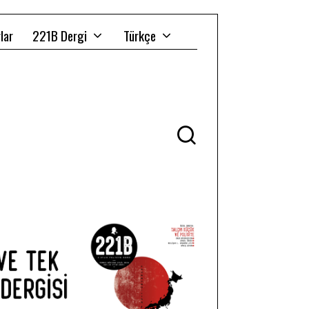
lar
221B Dergi
Türkçe
Ü