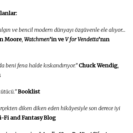
lanlar:
lgın ve bencil modern dünyayı özgüvenle ele alıyor…
an Moore
,
Watchmen
’in ve
V for Vendetta
’nın
 beni fena halde kıskandırıyor.”
Chuck Wendig
,
ı
kütücü.”
Booklist
rçekten diken diken eden hikâyesiyle son derece iyi
-Fi and Fantasy Blog