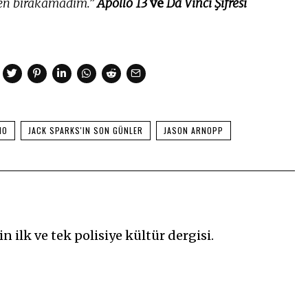
den bırakamadım.”
Apollo 13
ve
Da Vinci Şifresi
HO
JACK SPARKS'IN SON GÜNLER
JASON ARNOPP
n ilk ve tek polisiye kültür dergisi.