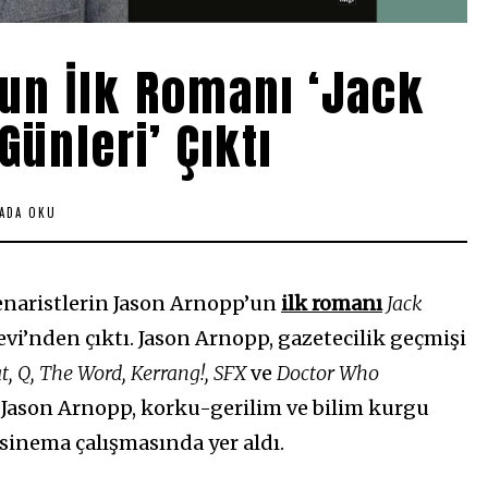
un İlk Romanı ‘Jack
Günleri’ Çıktı
KADA OKU
enaristlerin Jason Arnopp’un
ilk romanı
Jack
evi’nden çıktı. Jason Arnopp, gazetecilik geçmişi
t, Q, The Word, Kerrang!, SFX
ve
Doctor Who
n Jason Arnopp, korku-gerilim ve bilim kurgu
sinema çalışmasında yer aldı.