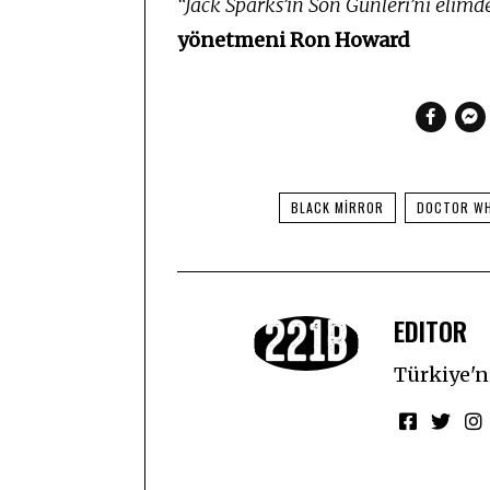
“Jack Sparks’ın Son Günleri’ni elim
yönetmeni
Ron Howard
BLACK MIRROR
DOCTOR W
EDITOR
Türkiye'ni