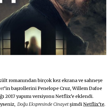
 kült romanından birçok kez ekrana ve sahneye
et
’in başrollerini Penelope Cruz, Willem Dafoe
ı 2017 yapımı versiyonu Netflix’e eklendi.
iyseniz,
Doğu Ekspresinde Cinayet
şimdi
Netflix’te
.