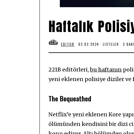
Haftalık Polis
EDITOR
02.02.2024
0
LISTELER
2 DAK
2
.
0
2
.
221B editörleri,
bu haftanın
poli
2
0
yeni eklenen polisiye diziler ve f
2
4
The Bequeathed
Netflix’e yeni eklenen Kore yap
ölümünden kendisini bir dizi ci
konu ediyor. Altı bölümden olu