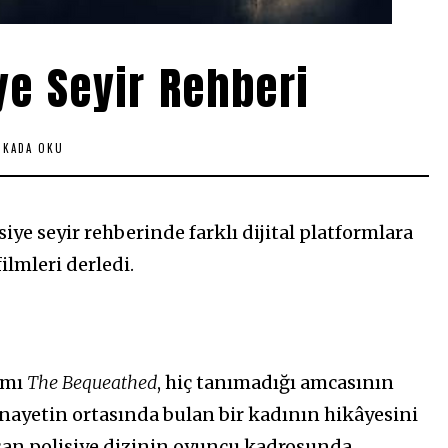
iye Seyir Rehberi
IKADA OKU
siye seyir rehberinde farklı dijital platformlara
ilmleri derledi.
ımı
The Bequeathed
, hiç tanımadığı amcasının
nayetin ortasında bulan bir kadının hikâyesini
şan polisiye dizinin oyuncu kadrosunda