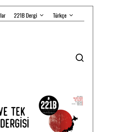
lar
221B Dergi
Türkçe
Ü