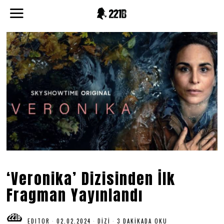
‘Veronika’ Dizisinden İlk
Fragman Yayınlandı
EDITOR
02.02.2024
0
DIZI
3 DAKIKADA OKU