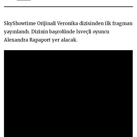
2
.
0
2
.
SkyShowtime Orijinali Veronika dizisinden ilk fragman
2
0
yayınlandı. Dizinin başrolünde İsveçli oyuncu
2
Alexandra Rapaport yer alacak.
4