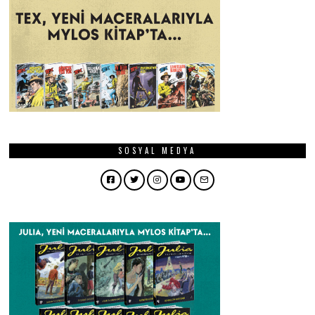
SOSYAL MEDYA
Facebook
Twitter
Instagram
YouTube
Email