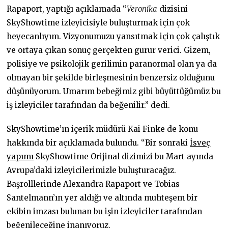
Rapaport, yaptığı açıklamada “
Veronika
dizisini
SkyShowtime izleyicisiyle buluşturmak için çok
heyecanlıyım. Vizyonumuzu yansıtmak için çok çalıştık
ve ortaya çıkan sonuç gerçekten gurur verici. Gizem,
polisiye ve psikolojik gerilimin paranormal olan ya da
olmayan bir şekilde birleşmesinin benzersiz olduğunu
düşünüyorum. Umarım bebeğimiz gibi büyüttüğümüz bu
iş izleyiciler tarafından da beğenilir.” dedi.
SkyShowtime’ın içerik müdürü Kai Finke de konu
hakkında bir açıklamada bulundu. “Bir sonraki
İsveç
yapımı
SkyShowtime Orijinal dizimizi bu Mart ayında
Avrupa’daki izleyicilerimizle buluşturacağız.
Başrolllerinde Alexandra Rapaport ve Tobias
Santelmann’ın yer aldığı ve altında muhteşem bir
ekibin imzası bulunan bu işin izleyiciler tarafından
beğenileceğine inanıyoruz.