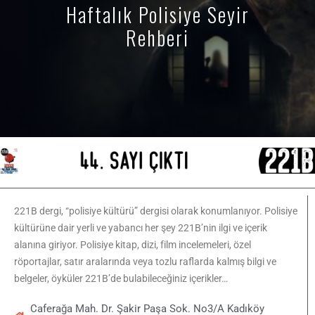
Haftalık Polisiye Seyir
Rehberi
221B dergi, “polisiye kültürü” dergisi olarak konumlanıyor. Polisiye
kültürüne dair yerli ve yabancı her şey 221B’nin ilgi ve içerik
alanına giriyor. Polisiye kitap, dizi, film incelemeleri, özel
röportajlar, satır aralarında veya tozlu raflarda kalmış bilgi ve
belgeler, öyküler 221B’de bulabileceğiniz içerikler…
Caferağa Mah. Dr. Şakir Paşa Sok. No3/A Kadıköy