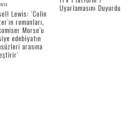
0
2023
2
Uyarlamasını Duyurdu
7
1
ell Lewis: ‘Colin
.
.
2
0
er’ın romanları,
0
3
2
.
komiser Morse’u
2
2
0
siye edebiyatın
2
süzleri arasına
3
eştirir’