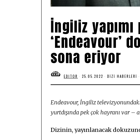
İngiliz yapımı
‘Endeavour’ d
sona eriyor
EDITOR
25.05.2022
2
DIZI HABERLERI
5
.
0
5
.
Endeavour, İngiliz televizyonundaki
2
0
yurtdışında pek çok hayranı var – a
2
2
Dizinin, yayınlanacak dokuzun