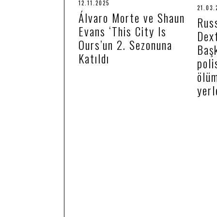
12.11.2025
1
21.03.
2
Álvaro Morte ve Shaun
.
Russ
1
Evans ‘This City Is
Dext
1
.
Ours’un 2. Sezonuna
Baş
2
0
Katıldı
poli
2
5
ölüm
yerl