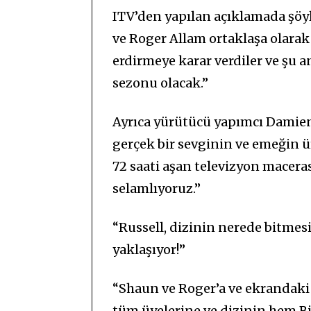
ITV’den yapılan açıklamada şöyl
ve Roger Allam ortaklaşa olarak
erdirmeye karar verdiler ve şu 
sezonu olacak.”
Ayrıca yürütücü yapımcı Damien
gerçek bir sevginin ve emeğin 
72 saati aşan televizyon macera
selamlıyoruz.”
“Russell, dizinin nerede bitmesi
yaklaşıyor!”
“Shaun ve Roger’a ve ekrandaki 
tüm üyelerine ve dizinin hem Bi