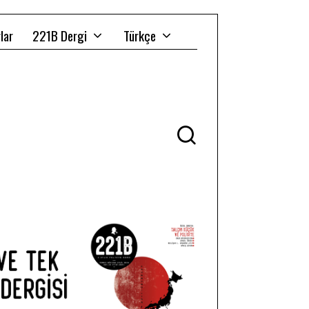
lar
221B Dergi
Türkçe
Ü