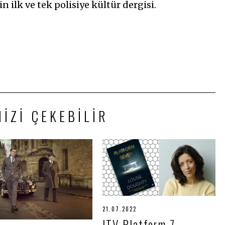
n ilk ve tek polisiye kültür dergisi.
NIZI ÇEKEBILIR
21.07.2022
2
1
ITV Platform 7
.