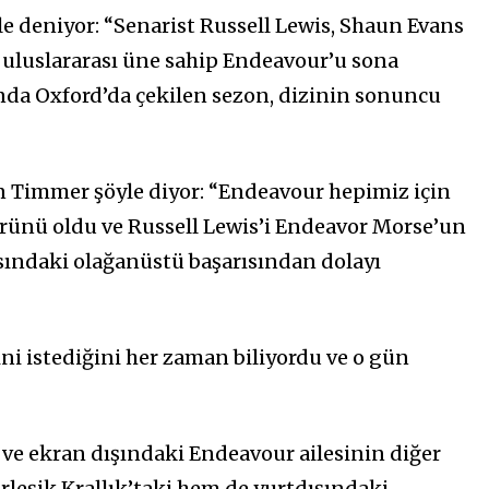
e deniyor: “Senarist Russell Lewis, Shaun Evans
 uluslararası üne sahip Endeavour’u sona
anda Oxford’da çekilen sezon, dizinin sonuncu
 Timmer şöyle diyor: “Endeavour hepimiz için
ürünü oldu ve Russell Lewis’i Endeavor Morse’un
sındaki olağanüstü başarısından dolayı
ni istediğini her zaman biliyordu ve o gün
ve ekran dışındaki Endeavour ailesinin diğer
rleşik Krallık’taki hem de yurtdışındaki