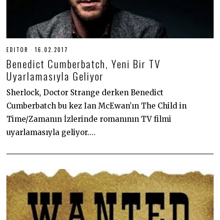
EDITOR
16.02.2017
3
0
Benedict Cumberbatch, Yeni Bir TV
.
0
Uyarlamasıyla Geliyor
6
.
Sherlock, Doctor Strange derken Benedict
2
0
Cumberbatch bu kez Ian McEwan’ın The Child in
2
0
Time/Zamanın İzlerinde romanının TV filmi
uyarlamasıyla geliyor.…