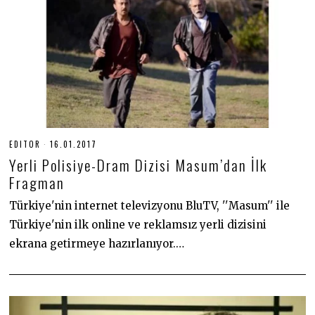
EDITOR
16.01.2017
0
2
Yerli Polisiye-Dram Dizisi Masum’dan İlk
.
0
Fragman
7
.
Türkiye'nin internet televizyonu BluTV, ''Masum'' ile
2
0
Türkiye'nin ilk online ve reklamsız yerli dizisini
2
0
ekrana getirmeye hazırlanıyor.…