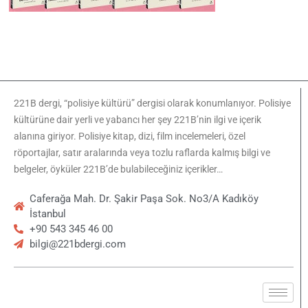
221B dergi, “polisiye kültürü” dergisi olarak konumlanıyor. Polisiye
kültürüne dair yerli ve yabancı her şey 221B’nin ilgi ve içerik
alanına giriyor. Polisiye kitap, dizi, film incelemeleri, özel
röportajlar, satır aralarında veya tozlu raflarda kalmış bilgi ve
belgeler, öyküler 221B’de bulabileceğiniz içerikler…
Caferağa Mah. Dr. Şakir Paşa Sok. No3/A Kadıköy
İstanbul
+90 543 345 46 00
bilgi@221bdergi.com