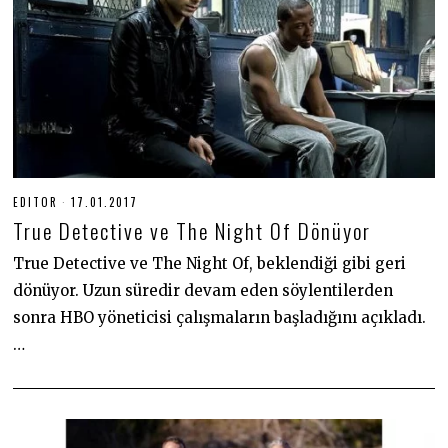
EDITOR
17.01.2017
3
0
True Detective ve The Night Of Dönüyor
.
0
6
True Detective ve The Night Of, beklendiği gibi geri
.
dönüyor. Uzun süredir devam eden söylentilerden
2
0
sonra HBO yöneticisi çalışmaların başladığını açıkladı.
2
0
…