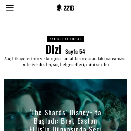
KATEGORIYE GÖZ AT
Dizi
- Sayfa 54
Suç hikayelerinin ve kurgusal anlatıların ekrandaki yansıması,
polisiye diziler, suç belgeselleri, mini seriler
‘The Shards’ Disney+’ta
Başladı: Bret Easton
Ellis’in Dünyasında Seri