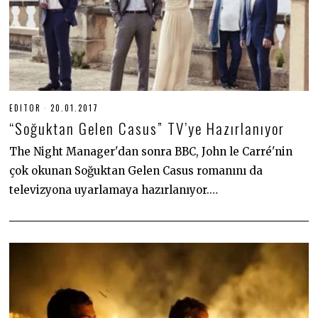
EDITOR
20.01.2017
3
0
“Soğuktan Gelen Casus” TV’ye Hazırlanıyor
.
0
6
The Night Manager'dan sonra BBC, John le Carré'nin
.
çok okunan Soğuktan Gelen Casus romanını da
2
0
televizyona uyarlamaya hazırlanıyor.…
2
0