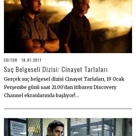
EDITOR
18.01.2017
3
0
Suç Belgeseli Dizisi: Cinayet Tarlaları
.
0
6
Gerçek suç belgesel dizisi Cinayet Tarlaları, 19 Ocak
.
Perşembe günü saat 21.00’dan itibaren Discovery
2
0
Channel ekranlarında başlıyor!…
2
0