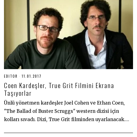
EDITOR
11.01.2017
3
0
Coen Kardeşler, True Grit Filmini Ekrana
.
0
Taşıyorlar
6
.
Ünlü yönetmen kardeşler Joel Cohen ve Ethan Coen,
2
0
"The Ballad of Buster Scruggs" western dizisi için
2
0
kolları sıvadı. Dizi, True Grit filminden uyarlanacak.…