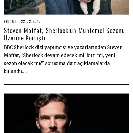
EDITOR
22.02.2017
3
0
Steven Moffat, Sherlock’un Muhtemel Sezonu
.
0
Üzerine Konuştu
6
.
BBC Sherlock dizi yapımcısı ve yazarlarından Steven
2
0
Moffat, "Sherlock devam edecek mi, bitti mi, yeni
2
0
sezon olacak mı?" sorusuna dair açıklamalarda
bulundu.…