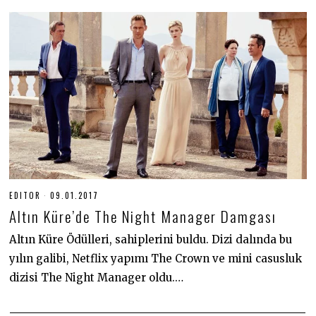
EDITOR
09.01.2017
0
2
Altın Küre’de The Night Manager Damgası
.
0
7
Altın Küre Ödülleri, sahiplerini buldu. Dizi dalında bu
.
yılın galibi, Netflix yapımı The Crown ve mini casusluk
2
0
dizisi The Night Manager oldu.…
2
0