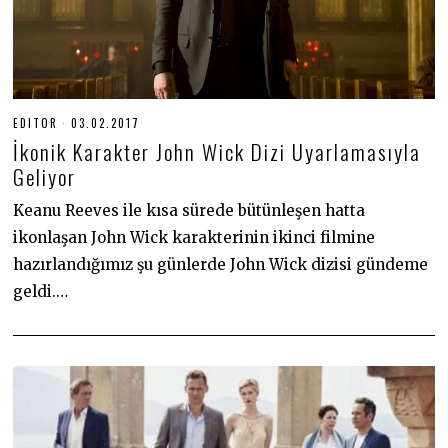
EDITOR
03.02.2017
3
0
İkonik Karakter John Wick Dizi Uyarlamasıyla
.
0
Geliyor
6
.
Keanu Reeves ile kısa sürede bütünleşen hatta
2
0
ikonlaşan John Wick karakterinin ikinci filmine
2
0
hazırlandığımız şu günlerde John Wick dizisi gündeme
geldi.…