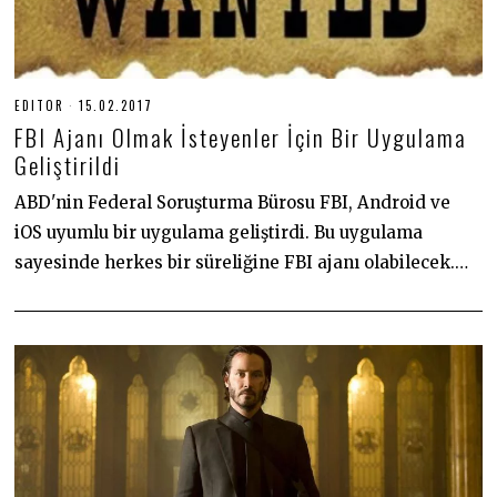
EDITOR
15.02.2017
3
0
FBI Ajanı Olmak İsteyenler İçin Bir Uygulama
.
0
Geliştirildi
6
.
ABD'nin Federal Soruşturma Bürosu FBI, Android ve
2
0
iOS uyumlu bir uygulama geliştirdi. Bu uygulama
2
0
sayesinde herkes bir süreliğine FBI ajanı olabilecek.…