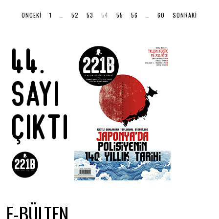
ÖNCEKI
1
…
52
53
54
55
56
…
60
SONRAKI
E-BÜLTEN