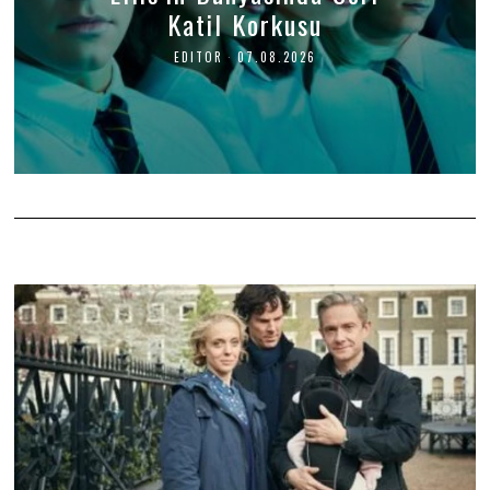
Katil Korkusu
EDITOR
07.08.2026
0
7
.
0
8
.
2
0
2
6