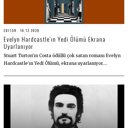
EDITOR
16.12.2020
1
6
Evelyn Hardcastle’ın Yedi Ölümü Ekrana
.
1
Uyarlanıyor
2
.
Stuart Turton'ın Costa ödüllü çok satan romanı Evelyn
2
0
Hardcastle’ın Yedi Ölümü, ekrana uyarlanıyor.…
2
0