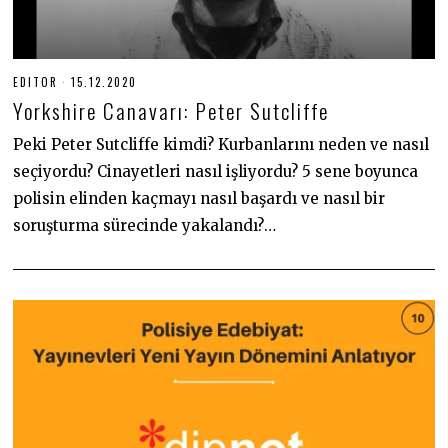
EDITOR
15.12.2020
1
5
Yorkshire Canavarı: Peter Sutcliffe
.
1
2
Peki Peter Sutcliffe kimdi? Kurbanlarını neden ve nasıl
.
seçiyordu? Cinayetleri nasıl işliyordu? 5 sene boyunca
2
0
polisin elinden kaçmayı nasıl başardı ve nasıl bir
2
0
soruşturma sürecinde yakalandı?…