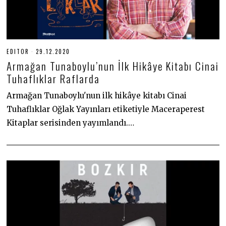
EDITOR
29.12.2020
2
9
Armağan Tunaboylu’nun İlk Hikâye Kitabı Cinai
.
1
Tuhaflıklar Raflarda
2
.
Armağan Tunaboylu'nun ilk hikâye kitabı Cinai
2
0
Tuhaflıklar Oğlak Yayınları etiketiyle Maceraperest
2
0
Kitaplar serisinden yayımlandı.…