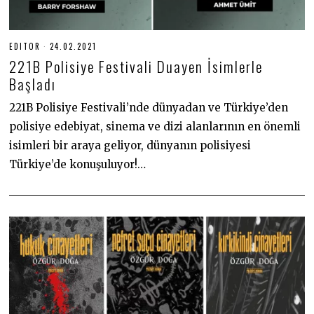
EDITOR
24.02.2021
2
4
221B Polisiye Festivali Duayen İsimlerle
.
0
Başladı
2
.
221B Polisiye Festivali’nde dünyadan ve Türkiye’den
2
0
polisiye edebiyat, sinema ve dizi alanlarının en önemli
2
1
isimleri bir araya geliyor, dünyanın polisiyesi
Türkiye’de konuşuluyor!…