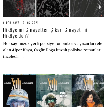
ALPER KAYA
01.02.2021
2
0
Hikâye mi Cinayetten Çıkar, Cinayet mi
.
0
Hikâye’den?
7
.
Her sayımızda yerli polisiye romanları ve yazarları ele
2
0
alan Alper Kaya, Özgür Doğa imzalı polisiye romanları
2
2
inceledi...…