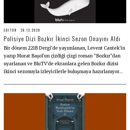
EDITOR
26.12.2020
2
6
Polisiye Dizi Bozkır İkinci Sezon Onayını Aldı
.
1
2
Bir dönem 221B Dergi'de yayımlanan, Levent Cantek’in
.
yazıp Murat Başol’un çizdiği çizgi roman “Bozkır”dan
2
0
uyarlanan ve BluTV’de ekranlara gelen Bozkır dizisi
2
0
ikinci sezonuyla izleyicilerle buluşmaya hazırlanıyor…