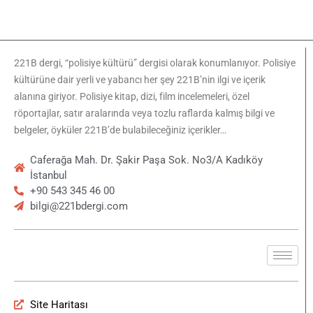
221B dergi, “polisiye kültürü” dergisi olarak konumlanıyor. Polisiye
kültürüne dair yerli ve yabancı her şey 221B’nin ilgi ve içerik
alanına giriyor. Polisiye kitap, dizi, film incelemeleri, özel
röportajlar, satır aralarında veya tozlu raflarda kalmış bilgi ve
belgeler, öyküler 221B’de bulabileceğiniz içerikler…
Caferağa Mah. Dr. Şakir Paşa Sok. No3/A Kadıköy
İstanbul
+90 543 345 46 00
bilgi@221bdergi.com
Site Haritası