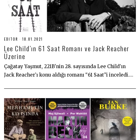
EDITOR
18.01.2021
1
8
Lee Child’ın 61 Saat Romanı ve Jack Reacher
.
0
Üzerine
1
.
Çağatay Yaşmut, 221B'nin 28. sayısında Lee Child’ın
2
0
Jack Reacher’ı konu aldığı romanı “61 Saat”i inceledi.…
2
1