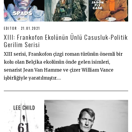
EDITOR
21.01.2021
2
1
XIII: Frankofon Ekolünün Ünlü Casusluk-Politik
.
0
Gerilim Serisi
1
.
XIII serisi, Frankofon çizgi roman türünün önemli bir
2
0
kolu olan Belçika ekolünün önde gelen isimleri,
2
1
senarist Jean Van Hamme ve çizer William Vance
işbirliğiyle yaratılmıştır.…