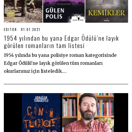
EDITOR
01.01.2021
0
1
1954 yılından bu yana Edgar Ödülü’ne layık
.
0
görülen romanların tam listesi
1
.
1954 yılında bu yana polisiye roman kategorisinde
2
0
Edgar Ödülü'ne layık görülen tüm romanları
2
1
okurlarımız için listeledik.…