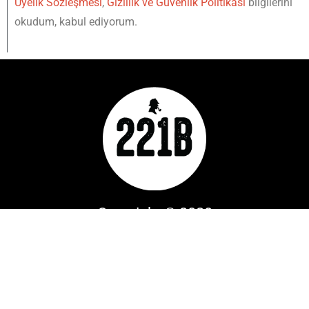
Üyelik Sözleşmesi
,
Gizlilik ve Güvenlik Politikası
bilgilerini
okudum, kabul ediyorum.
Copyright © 2020
YUKARI
IŞINLAN
221B Dergi bir
Mylos Yayın
Grubu
markasıdır. Tüm Hakları Saklıdır.
Designed & Developed by
Hip Medya