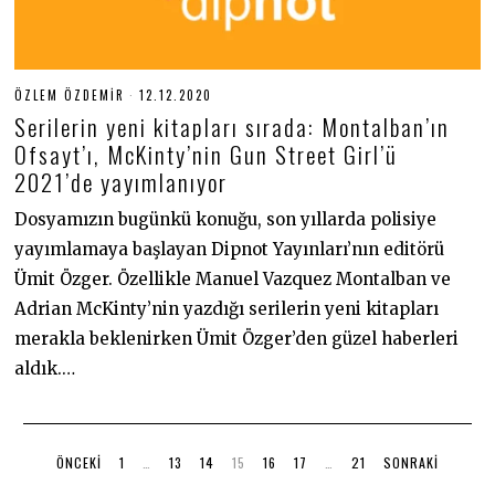
ÖZLEM ÖZDEMIR
12.12.2020
1
2
Serilerin yeni kitapları sırada: Montalban’ın
.
1
Ofsayt’ı, McKinty’nin Gun Street Girl’ü
2
2021’de yayımlanıyor
.
2
0
Dosyamızın bugünkü konuğu, son yıllarda polisiye
2
0
yayımlamaya başlayan Dipnot Yayınları’nın editörü
Ümit Özger. Özellikle Manuel Vazquez Montalban ve
Adrian McKinty’nin yazdığı serilerin yeni kitapları
merakla beklenirken Ümit Özger’den güzel haberleri
aldık.…
ÖNCEKI
1
…
13
14
15
16
17
…
21
SONRAKI