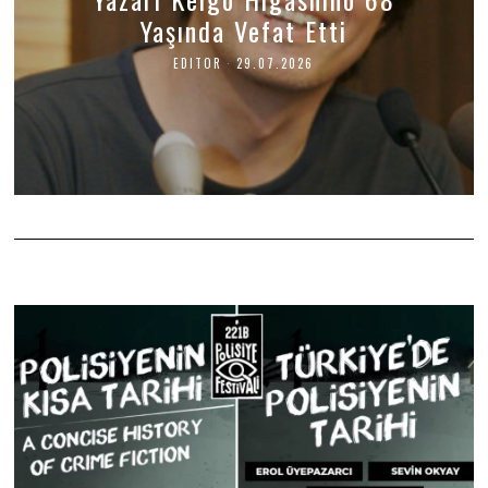
Yaşında Vefat Etti
EDITOR
29.07.2026
3
1
.
0
7
.
2
0
2
6