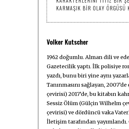
KARAKTERLERINI TITIZ BIR Ş
KARMAŞIK BIR OLAY ÖRGÜSÜ
Volker Kutscher
1962 doğumlu. Alman dili ve edeb
Gazetecilik yaptı. İlk polisiye 
yazdı, bunu biri yine aynı yazar
Tanınmasını sağlayan, 2007’de ç
çevirisi) 2017’de, bu kitabın ka
Sessiz Ölüm (Gülçin Wilhelm çev
çevirisi) ve dördüncü vaka Vater
İletişim tarafından yayımlandı.