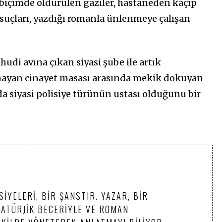
nç biçimde öldürülen gaziler, hastaneden kaçıp
aş suçları, yazdığı romanla ünlenmeye çalışan
udi avına çıkan siyasi şube ile artık
amayan cinayet masası arasında mekik dokuyan
a siyasi polisiye türünün ustası olduğunu bir
IYELERI, BIR ŞANSTIR. YAZAR, BIR
MATÜRJIK BECERIYLE VE ROMAN