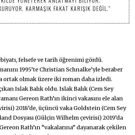
EKILDE YÖNETEREK ANLATMAYI BILIYOR.
 KURUYOR. KARMAŞIK FAKAT KARIŞIK DEĞIL.”
iyatı, felsefe ve tarih öğrenimi gördü.
romanını 1995’te Christian Schnalke’yle beraber
la ortak olmak üzere iki roman daha izledi.
ıkan Islak Balık oldu. Islak Balık (Cem Sey
hramanı Gereon Rath’ın ikinci vakasını ele alan
irisi) 2018’de, üçüncü vaka Goldstein (Cem Sey
land Dosyası (Gülçin Wilhelm çevirisi) 2019’da
 Gereon Rath’ın “vakalarına” dayanarak çekilen