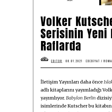
Volker Kutsch
Serisinin Yeni
Raflarda
EDITOR
08.01.2021
0
EDEBIYAT
/
ROMA
8
.
0
1
.
İletişim Yayınları daha önce
Isla
2
0
adlı kitaplarını yayımladığı Vol
2
1
yayımlıyor.
Babylon Berlin
dizisiy
isimlerinde Kutscher bu kitabın