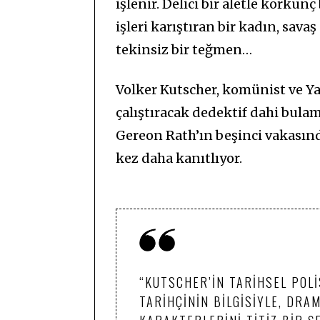
işlenir. Delici bir aletle korku
işleri karıştıran bir kadın, sav
tekinsiz bir teğmen…
Volker Kutscher, komünist ve Yah
çalıştıracak dedektif dahi bul
Gereon Rath’ın beşinci vakasınd
kez daha kanıtlıyor.
“KUTSCHER’IN TARIHSEL POLIS
TARIHÇININ BILGISIYLE, DRA