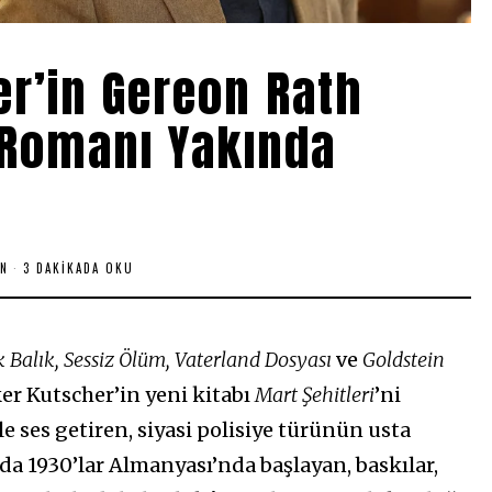
er’in Gereon Rath
 Romanı Yakında
N
3 DAKIKADA OKU
k Balık, Sessiz Ölüm, Vaterland Dosyası
ve
Goldstein
ker Kutscher’in yeni kitabı
Mart Şehitleri
’ni
le ses getiren, siyasi polisiye türünün usta
da 1930’lar Almanyası’nda başlayan, baskılar,