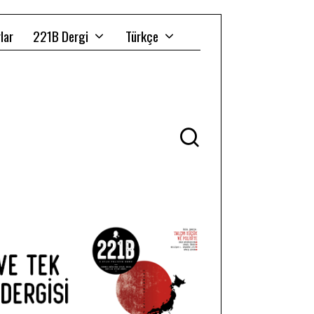
lar
221B Dergi
Türkçe
Ü