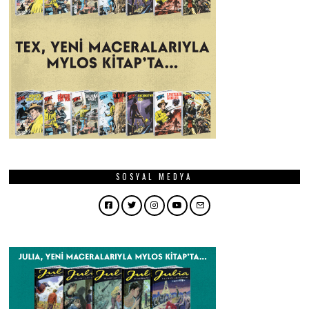
SOSYAL MEDYA
Facebook
Twitter
Instagram
YouTube
Email