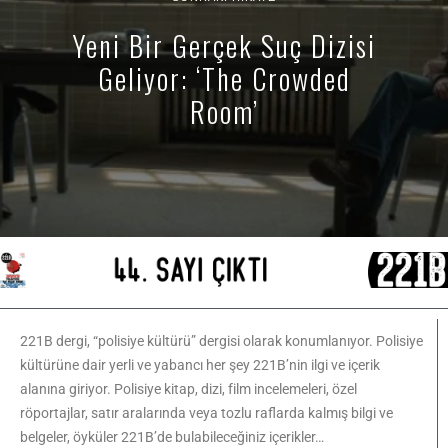
Yeni Bir Gerçek Suç Dizisi
Geliyor: ‘The Crowded
Room’
221B dergi, “polisiye kültürü” dergisi olarak konumlanıyor. Polisiye
kültürüne dair yerli ve yabancı her şey 221B’nin ilgi ve içerik
alanına giriyor. Polisiye kitap, dizi, film incelemeleri, özel
röportajlar, satır aralarında veya tozlu raflarda kalmış bilgi ve
belgeler, öyküler 221B’de bulabileceğiniz içerikler…