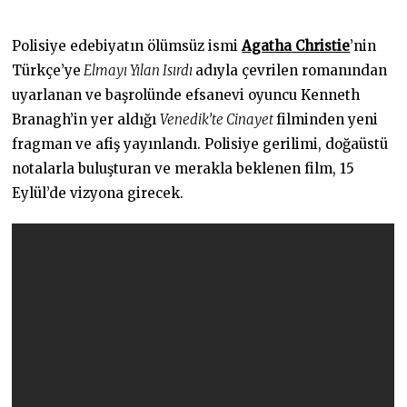
0
5
.
Polisiye edebiyatın ölümsüz ismi
Agatha Christie
’nin
2
0
Türkçe’ye
Elmayı Yılan Isırdı
adıyla çevrilen romanından
2
uyarlanan ve başrolünde efsanevi oyuncu Kenneth
3
Branagh’in yer aldığı
Venedik’te Cinayet
filminden yeni
fragman ve afiş yayınlandı. Polisiye gerilimi, doğaüstü
notalarla buluşturan ve merakla beklenen film, 15
Eylül’de vizyona girecek.