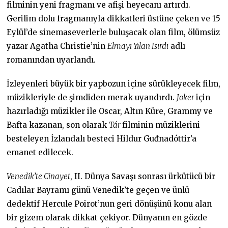
filminin yeni fragmanı ve afişi heyecanı artırdı.
Gerilim dolu fragmanıyla dikkatleri üstüne çeken ve 15
Eylül’de sinemaseverlerle buluşacak olan film, ölümsüz
yazar Agatha Christie’nin
Elmayı Yılan Isırdı
adlı
romanından uyarlandı.
İzleyenleri büyük bir yapbozun içine sürükleyecek film,
müzikleriyle de şimdiden merak uyandırdı.
Joker
için
hazırladığı müzikler ile Oscar, Altın Küre, Grammy ve
Bafta kazanan, son olarak
Tár
filminin müziklerini
besteleyen İzlandalı besteci Hildur Guđnadóttir’a
emanet edilecek.
Venedik’te Cinayet
, II. Dünya Savaşı sonrası ürkütücü bir
Cadılar Bayramı günü Venedik’te geçen ve ünlü
dedektif Hercule Poirot’nun geri dönüşünü konu alan
bir gizem olarak dikkat çekiyor. Dünyanın en gözde