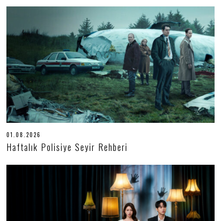
01.08.2026
0
1
Haftalık Polisiye Seyir Rehberi
.
0
8
.
2
0
2
6