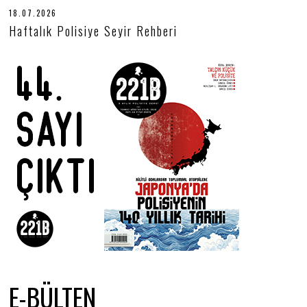
18.07.2026
1
8
Haftalık Polisiye Seyir Rehberi
.
0
7
.
2
0
2
6
E-BÜLTEN