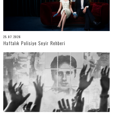
25.07.2026
2
5
Haftalık Polisiye Seyir Rehberi
.
0
7
.
2
0
2
6