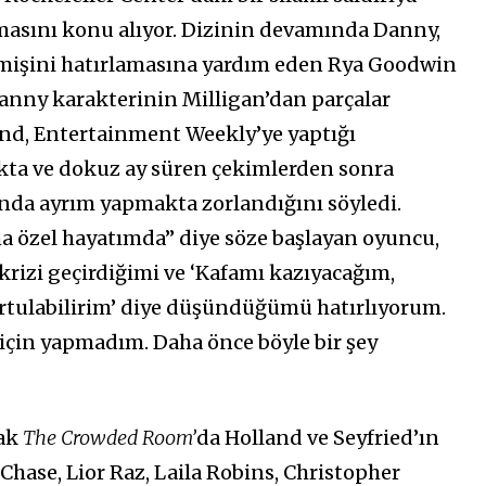
nmasını konu alıyor. Dizinin devamında Danny,
çmişini hatırlamasına yardım eden Rya Goodwin
. Danny karakterinin Milligan’dan parçalar
nd, Entertainment Weekly’ye yaptığı
kta ve dokuz ay süren çekimlerden sonra
ında ayrım yapmakta zorlandığını söyledi.
özel hayatımda” diye söze başlayan oyuncu,
 krizi geçirdiğimi ve ‘Kafamı kazıyacağım,
rtulabilirim’ diye düşündüğümü hatırlıyorum.
için yapmadım. Daha önce böyle bir şey
ak
The Crowded Room’
da Holland ve Seyfried’ın
 Chase, Lior Raz, Laila Robins, Christopher