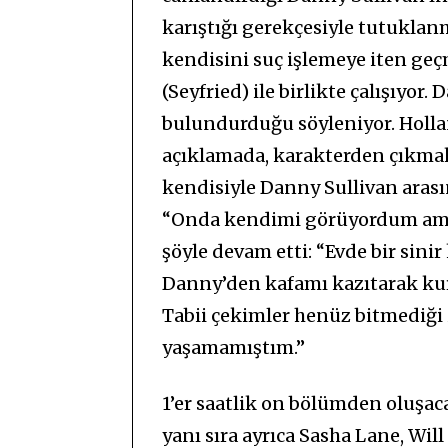
karıştığı gerekçesiyle tutukla
kendisini suç işlemeye iten ge
(Seyfried) ile birlikte çalışıyor
bulundurduğu söyleniyor. Holla
açıklamada, karakterden çıkma
kendisiyle Danny Sullivan aras
“Onda kendimi görüyordum ama 
şöyle devam etti: “Evde bir sinir
Danny’den kafamı kazıtarak ku
Tabii çekimler henüz bitmediği 
yaşamamıştım.”
1’er saatlik on bölümden oluşac
yanı sıra ayrıca Sasha Lane, Will