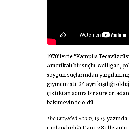
1970’lerde “Kampüs Tecavüzcüsü”
Amerikalı bir suçlu. Milligan, ço
soygun suçlarından yargılanmış
giymemişti. 24 ayrı kişiliği old
çıktıktan sonra bir süre ortada
bakımevinde öldü.
The Crowded Room,
1979 yazında
canlandırdığı Danny Sullivan’ın 