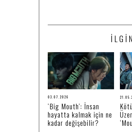
İLGI
03.07.2026
0
21.05.
6
‘Big Mouth’: İnsan
Köt
.
0
hayatta kalmak için ne
Üzer
7
.
kadar değişebilir?
‘Mo
2
0