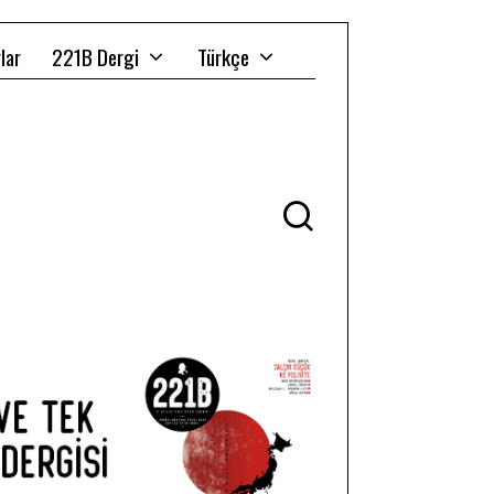
lar
221B Dergi
Türkçe
Ü