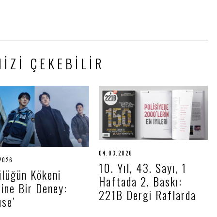
NIZI ÇEKEBILIR
04.03.2026
0
2026
2
4
10. Yıl, 43. Sayı, 1
1
.
ülüğün Kökeni
.
0
Haftada 2. Baskı:
0
3
ine Bir Deney:
5
.
221B Dergi Raflarda
.
2
use’
2
0
0
2