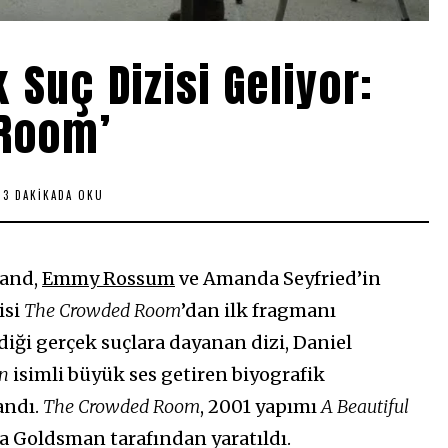
 Suç Dizisi Geliyor:
 Room’
3 DAKIKADA OKU
land,
Emmy Rossum
ve Amanda Seyfried’in
isi
The Crowded Room
’dan ilk fragmanı
ediği gerçek suçlara dayanan dizi, Daniel
an
isimli büyük ses getiren biyografik
andı.
The Crowded Room
, 2001 yapımı
A Beautiful
va Goldsman tarafından yaratıldı.