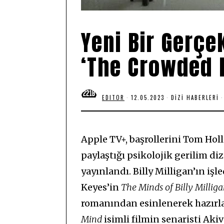
Yeni Bir Gerçek
‘The Crowded
EDITOR
12.05.2023
1
DIZI HABERLERI
2
.
0
5
.
Apple TV+, başrollerini Tom Hol
2
0
paylaştığı psikolojik gerilim diz
2
3
yayınlandı. Billy Milligan’ın işl
Keyes’in
The Minds of Billy Millig
romanından esinlenerek hazırl
Mind
isimli filmin senaristi Aki