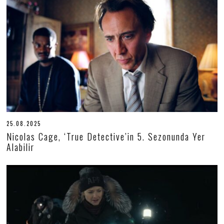
0
2
5
25.08.2025
2
5
Nicolas Cage, ‘True Detective’in 5. Sezonunda Yer
.
Alabilir
0
8
.
2
0
2
5