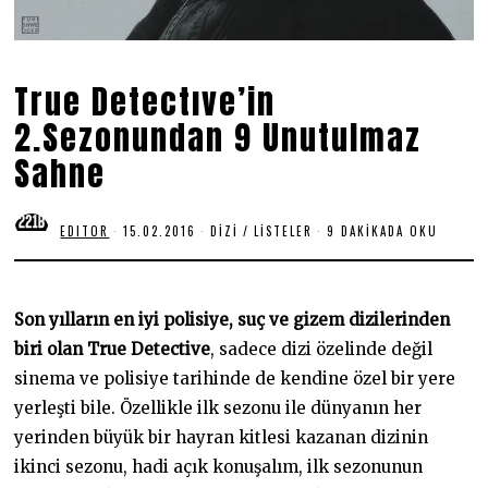
True Detectıve’in
2.Sezonundan 9 Unutulmaz
Sahne
EDITOR
15.02.2016
1
DIZI
/
LISTELER
9 DAKIKADA OKU
8
.
0
6
.
Son yılların en iyi polisiye, suç ve gizem dizilerinden
2
0
biri olan True Detective
, sadece dizi özelinde değil
2
sinema ve polisiye tarihinde de kendine özel bir yere
0
yerleşti bile. Özellikle ilk sezonu ile dünyanın her
yerinden büyük bir hayran kitlesi kazanan dizinin
ikinci sezonu, hadi açık konuşalım, ilk sezonunun