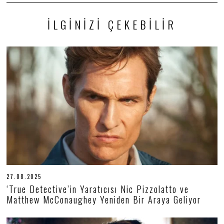
İLGINIZI ÇEKEBILIR
27.08.2025
2
7
‘True Detective’in Yaratıcısı Nic Pizzolatto ve
.
Matthew McConaughey Yeniden Bir Araya Geliyor
0
8
.
2