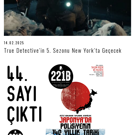
14.02.2025
1
4
True Detective’in 5. Sezonu New York’ta Geçecek
.
0
2
.
2
0
2
5