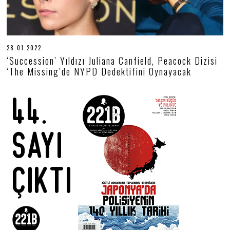
28.01.2022
2
8
‘Succession’ Yıldızı Juliana Canfield, Peacock Dizisi
.
‘The Missing’de NYPD Dedektifini Oynayacak
0
1
.
2
0
2
2