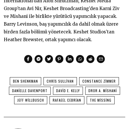
International’dan Alon Shrutzman, Keshet Media
Group’tan Avi Nir, Keshet Broadcasting’den Karni Ziv
ve Mishani ile birlikte yürütücü yapımcılık yapacak.
Barry Levinson, baş yapımcılık da dahil olmak üzere
birden fazla bölümü yönetecek. Keshet Studios’tan
Heather Brewster, ortak yapımcı olacak.
BEN SHENKMAN
CHRIS SULLIVAN
CONSTANCE ZIMMER
DANIELLE DAVENPORT
DAVID E. KELLY
DROR A. MISHANI
JEFF WILLBUSCH
RAFAEEL CEBRIAN
THE MISSING