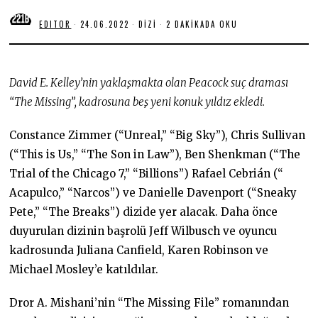
EDITOR
24.06.2022
DIZI
2 DAKIKADA OKU
David E. Kelley’nin yaklaşmakta olan Peacock suç draması
“The Missing”, kadrosuna beş yeni konuk yıldız ekledi.
Constance Zimmer (“Unreal,” “Big Sky”), Chris Sullivan
(“This is Us,” “The Son in Law”), Ben Shenkman (“The
Trial of the Chicago 7,” “Billions”) Rafael Cebrián (“
Acapulco,” “Narcos”) ve Danielle Davenport (“Sneaky
Pete,” “The Breaks”) dizide yer alacak. Daha önce
duyurulan dizinin başrolü Jeff Wilbusch ve oyuncu
kadrosunda Juliana Canfield, Karen Robinson ve
Michael Mosley’e katıldılar.
Dror A. Mishani’nin “The Missing File” romanından