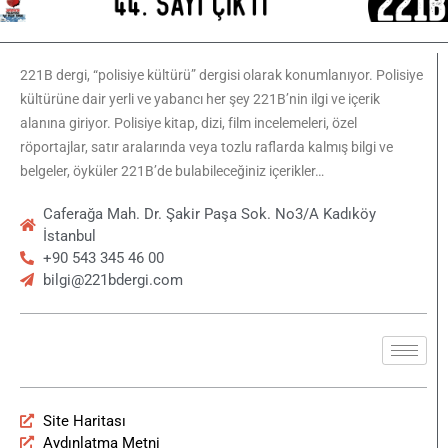
221B dergi, “polisiye kültürü” dergisi olarak konumlanıyor. Polisiye
kültürüne dair yerli ve yabancı her şey 221B’nin ilgi ve içerik
alanına giriyor. Polisiye kitap, dizi, film incelemeleri, özel
röportajlar, satır aralarında veya tozlu raflarda kalmış bilgi ve
belgeler, öyküler 221B’de bulabileceğiniz içerikler…
Caferağa Mah. Dr. Şakir Paşa Sok. No3/A Kadıköy
İstanbul
+90 543 345 46 00
bilgi@221bdergi.com
Site Haritası
Aydınlatma Metni