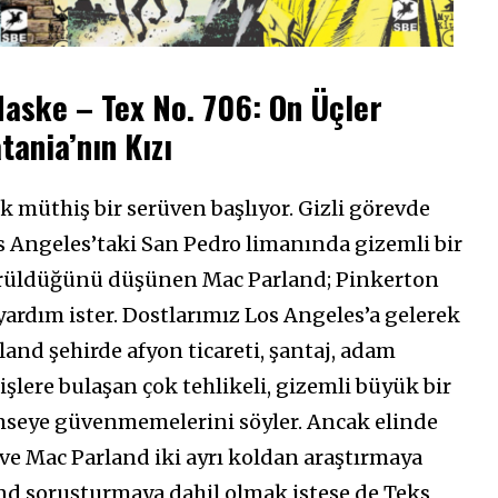
aske – Tex No. 706: On Üçler
tania’nın Kızı
ek müthiş bir serüven başlıyor. Gizli görevde
s Angeles’taki San Pedro limanında gizemli bir
dürüldüğünü düşünen Mac Parland; Pinkerton
yardım ister. Dostlarımız Los Angeles’a gelerek
and şehirde afyon ticareti, şantaj, adam
işlere bulaşan çok tehlikeli, gizemli büyük bir
seye güvenmemelerini söyler. Ancak elinde
 ve Mac Parland iki ayrı koldan araştırmaya
and soruşturmaya dahil olmak istese de Teks