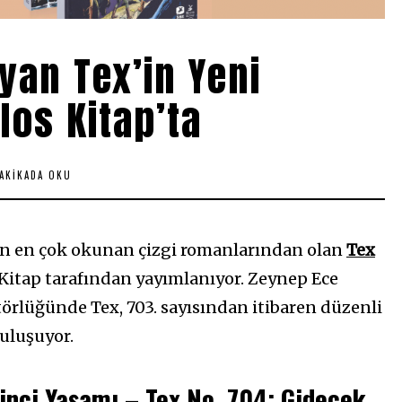
ayan Tex’in Yeni
los Kitap’ta
DAKIKADA OKU
ın en çok okunan çizgi romanlarından olan
Tex
Kitap tarafından yayımlanıyor. Zeynep Ece
örlüğünde Tex, 703. sayısından itibaren düzenli
buluşuyor.
inci Yaşamı – Tex No. 704: Gidecek