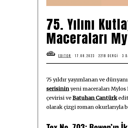
75. Yılını Kutl
Maceraları My
EDITOR
17.08.2023
1
221B DERGI
3 
7
.
0
8
.
75 yıldır yayımlanan ve dünyan
2
0
serisinin
yeni maceraları Mylos 
2
3
çevirisi ve
Batuhan Cantürk
edit
olarak çizgi roman okurlarıyla 
Tex No.
703: Bowen’ın İk