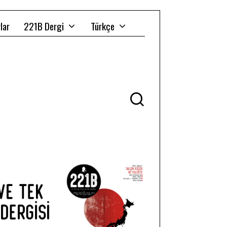
lar
221B Dergi
Türkçe
Ü