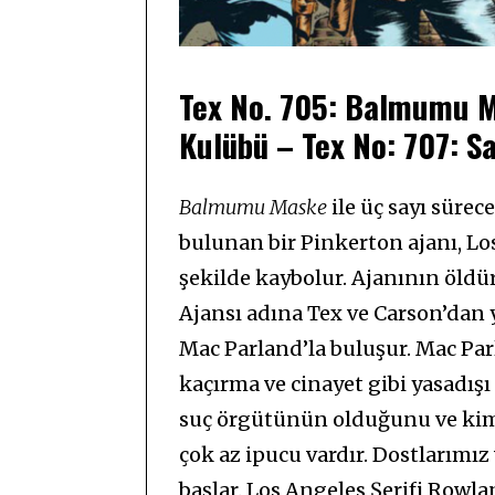
Tex No. 705: Balmumu M
Kulübü – Tex No: 707: Sa
Balmumu Maske
ile üç sayı sürec
bulunan bir Pinkerton ajanı, Lo
şekilde kaybolur. Ajanının öl
Ajansı adına Tex ve Carson’dan 
Mac Parland’la buluşur. Mac Parl
kaçırma ve cinayet gibi yasadışı 
suç örgütünün olduğunu ve kim
çok az ipucu vardır. Dostlarımız
başlar. Los Angeles Şerifi Rowl