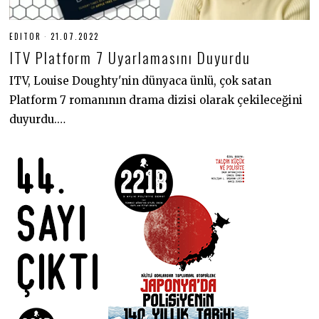
EDITOR
21.07.2022
2
1
ITV Platform 7 Uyarlamasını Duyurdu
.
0
7
ITV, Louise Doughty'nin dünyaca ünlü, çok satan
.
Platform 7 romanının drama dizisi olarak çekileceğini
2
0
duyurdu.…
2
2