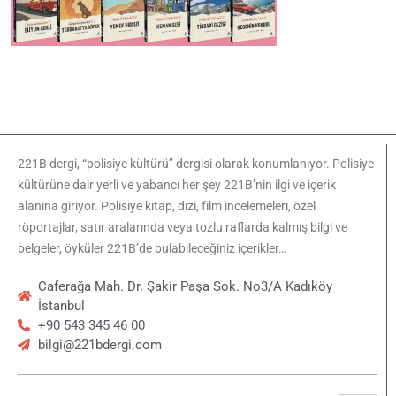
221B dergi, “polisiye kültürü” dergisi olarak konumlanıyor. Polisiye
kültürüne dair yerli ve yabancı her şey 221B’nin ilgi ve içerik
alanına giriyor. Polisiye kitap, dizi, film incelemeleri, özel
röportajlar, satır aralarında veya tozlu raflarda kalmış bilgi ve
belgeler, öyküler 221B’de bulabileceğiniz içerikler…
Caferağa Mah. Dr. Şakir Paşa Sok. No3/A Kadıköy
İstanbul
+90 543 345 46 00
bilgi@221bdergi.com