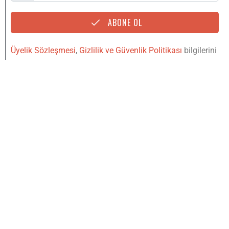
ABONE OL
Üyelik Sözleşmesi
,
Gizlilik ve Güvenlik Politikası
bilgilerini
okudum, kabul ediyorum.
YUKARI
IŞINLAN
Copyright © 2020
221B Dergi bir
Mylos Yayın