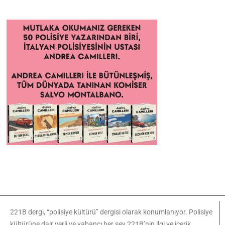
221B dergi, “polisiye kültürü” dergisi olarak konumlanıyor. Polisiye
kültürüne dair yerli ve yabancı her şey 221B’nin ilgi ve içerik