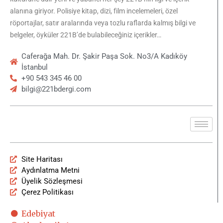
alanına giriyor. Polisiye kitap, dizi, film incelemeleri, özel
röportajlar, satır aralarında veya tozlu raflarda kalmış bilgi ve
belgeler, öyküler 221B’de bulabileceğiniz içerikler…
Caferağa Mah. Dr. Şakir Paşa Sok. No3/A Kadıköy
İstanbul
+90 543 345 46 00
bilgi@221bdergi.com
Site Haritası
Aydınlatma Metni
Üyelik Sözleşmesi
Çerez Politikası
Edebiyat