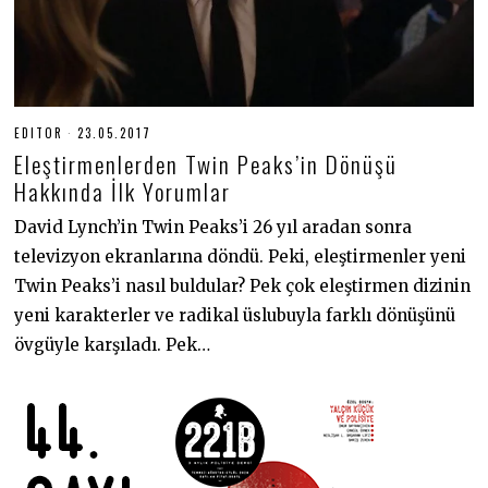
EDITOR
23.05.2017
1
9
Eleştirmenlerden Twin Peaks’in Dönüşü
.
0
Hakkında İlk Yorumlar
6
.
David Lynch’in Twin Peaks’i 26 yıl aradan sonra
2
0
televizyon ekranlarına döndü. Peki, eleştirmenler yeni
2
0
Twin Peaks’i nasıl buldular? Pek çok eleştirmen dizinin
yeni karakterler ve radikal üslubuyla farklı dönüşünü
övgüyle karşıladı. Pek…