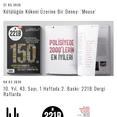
21.05.2026
2
1
Kötülüğün Kökeni Üzerine Bir Deney: ‘Mouse’
.
0
5
.
2
0
2
6
04.03.2026
0
4
10. Yıl, 43. Sayı, 1 Haftada 2. Baskı: 221B Dergi
.
Raflarda
0
3
.
2
0
2