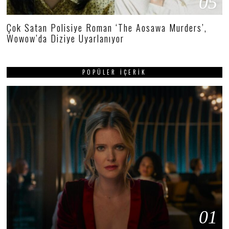
05
Çok Satan Polisiye Roman ‘The Aosawa Murders’,
Wowow’da Diziye Uyarlanıyor
POPÜLER İÇERIK
01