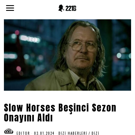
Slow Horses Beşinci Sezon
Onayını Aldı
EDITOR
03.01.2024
0
DIZI HABERLERI
/
DIZI