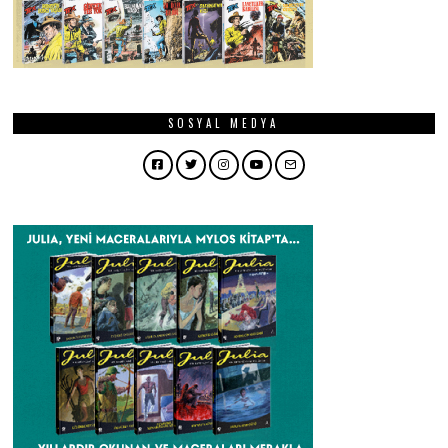
SOSYAL MEDYA
Facebook
Twitter
Instagram
YouTube
Email