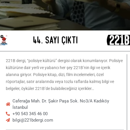
221B dergi, “polisiye kültürü” dergisi olarak konumlanıyor. Polisiye
kültürüne dair yerli ve yabancı her şey 221B’nin ilgi ve içerik
alanına giriyor. Polisiye kitap, dizi, film incelemeleri, özel
röportajlar, satır aralarında veya tozlu raflarda kalmış bilgi ve
belgeler, öyküler 221B’de bulabileceğiniz içerikler…
Caferağa Mah. Dr. Şakir Paşa Sok. No3/A Kadıköy
İstanbul
+90 543 345 46 00
bilgi@221bdergi.com