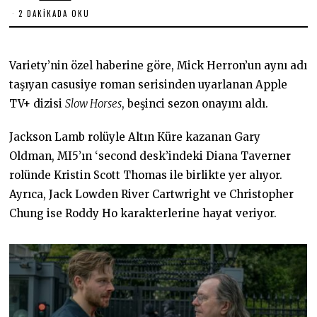
3
2 DAKIKADA OKU
.
0
1
.
2
Variety’nin özel haberine göre, Mick Herron’un aynı adı
0
2
taşıyan casusiye roman serisinden uyarlanan Apple
4
TV+ dizisi
Slow Horses
, beşinci sezon onayını aldı.
Jackson Lamb rolüyle Altın Küre kazanan Gary
Oldman, MI5’ın ‘second desk’indeki Diana Taverner
rolünde Kristin Scott Thomas ile birlikte yer alıyor.
Ayrıca, Jack Lowden River Cartwright ve Christopher
Chung ise Roddy Ho karakterlerine hayat veriyor.