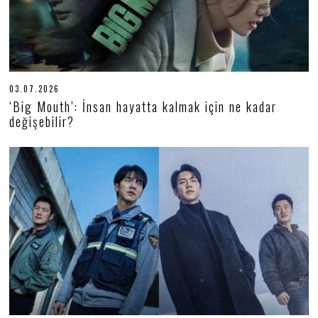
03.07.2026
0
6
‘Big Mouth’: İnsan hayatta kalmak için ne kadar
.
değişebilir?
0
7
.
2
0
2
6