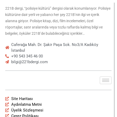
221B dergi, “polisiye kültürü” dergisi olarak konumlanıyor. Polisiye
kültürüne dair yerli ve yabancı her şey 221B’nin ilgi ve içerik
alanına giriyor. Polisiye kitap, dizi, film incelemeleri, özel
röportajlar, satır aralarında veya tozlu raflarda kalmış bilgi ve
belgeler, öyküler 221B’de bulabileceğiniz içerikler…
Caferağa Mah. Dr. Şakir Paşa Sok. No3/A Kadıköy
İstanbul
+90 543 345 46 00
bilgi@221bdergi.com
Site Haritası
Aydınlatma Metni
Üyelik Sözleşmesi
Çerez Politikası