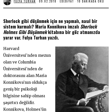
FULYA TURHAN
09.02.2018
2
EDEBIYAT
10 DAKIKADA OKU
7
.
0
6
Sherlock gibi düşünmek için ne yapmalı, nasıl bir
.
2
sistem kurmalı? Maria Konnikova imzalı
Sherlock
0
Holmes Gibi Düşünmek
kitabına bir göz atmanızda
2
0
yarar var. Fulya Turhan yazdı.
Harvard
Üniversitesi’nden mezun
olan ve Columbia
Üniversitesi’nden de
doktorasını alan Maria
Konnikova’nın oldukça
geniş bir psikoloji
bilgisine sahip olması
şaşırtıcı değildir.
Konnikova, Holmes’ün