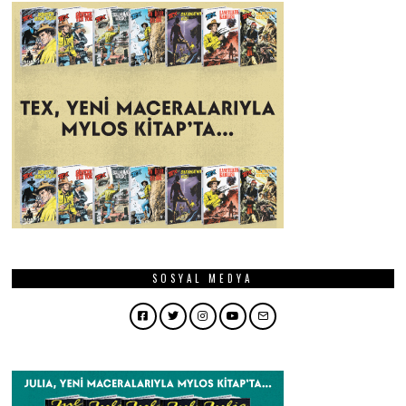
SOSYAL MEDYA
Facebook
Twitter
Instagram
YouTube
Email