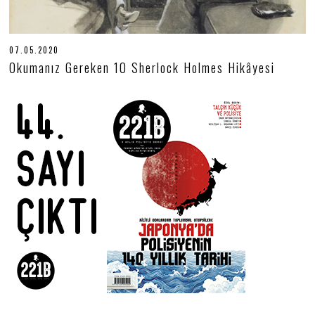
07.05.2020
0
3
Okumanız Gereken 10 Sherlock Holmes Hikâyesi
.
0
7
.
2
0
2
0