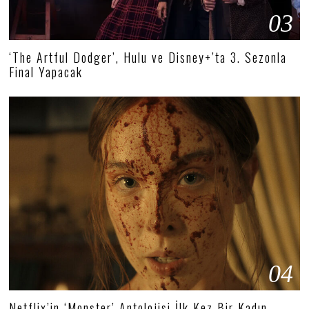
03
‘The Artful Dodger’, Hulu ve Disney+’ta 3. Sezonla
Final Yapacak
04
Netflix’in ‘Monster’ Antolojisi İlk Kez Bir Kadın