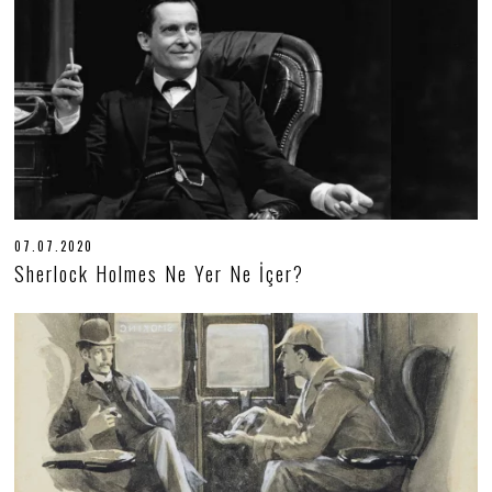
.
2
0
2
0
07.07.2020
0
7
Sherlock Holmes Ne Yer Ne İçer?
.
0
7
.
2
0
2
0