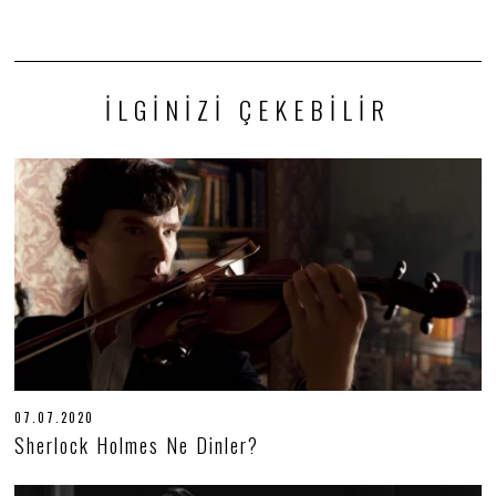
İLGINIZI ÇEKEBILIR
07.07.2020
0
7
Sherlock Holmes Ne Dinler?
.
0
7