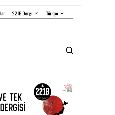
lar
221B Dergi
Türkçe
Ü