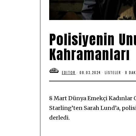
Polisiyenin U
Kahramanları
EDITOR
08.03.2024
0
LISTELER
8 DA
8
.
0
3
.
8 Mart Dünya Emekçi Kadınlar 
2
0
Starling’ten Sarah Lund’a, pol
2
4
derledi.