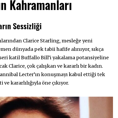
ın Kahramanları
rın Sessizliği
larından Clarice Starling, mesleğe yeni
emen dünyada pek tabii hafife alınıyor, sıkça
ri katil Buffallo Bill’i yakalama potansiyeline
k Clarice, çok çalışkan ve kararlı bir kadın.
nibal Lecter’ın konuşmayı kabul ettiği tek
i ve kararlılığıyla öne çıkıyor.