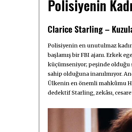
Polisiyenin Kad
Clarice Starling – Kuzula
Polisiyenin en unutulmaz kadın
başlamış bir FBI ajanı. Erkek eg
küçümseniyor; peşinde olduğu se
sahip olduğuna inanılmıyor. Anca
Ülkenin en önemli mahkûmu Han
dedektif Starling, zekâsı, cesaret