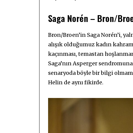
Saga Norén – Bron/Bro
Bron/Broen’in Saga Norén’i, yal
alışık olduğumuz kadın kahraman
kaçınması, temastan hoşlanmama
Saga’nın Asperger sendromuna s
senaryoda böyle bir bilgi olmam
Helin de aynı fikirde.