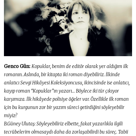
.
2
0
2
0
Genco Gün:
Kopuklar, benim de editör olarak yer aldığım ilk
romanın. Aslında, bir kitapta iki roman diyebiliriz. İlkinde
anlatıcı Sevgi Hikâyesi Koleksiyoncusu, ikincisinde ise anlatıcı,
kayıp roman “Kopuklar”ın yazarı… Böylece iki tür çıkıyor
karşımıza. İlk hikâyede polisiye öğeler var. Özellikle ilk roman
için bu kurgunun zor bir yazım süreci getirdiğini söyleyebilir
miyiz?
B.Güney Ulutaş: Söyleyebiliriz elbette, fakat yazarlıkla ilgili
tecrübelerim olmasaydı daha da zorlaşabilirdi bu süreç. Tabii