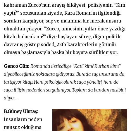
kahraman Zucco’nun arayış hikâyesi, polisiyenin “Kim
yaptı?” sorusundan ziyade, Kara Roman’ın ilgilendiği
soruları karşılıyor, suç ve muamma bir merak unsuru
olmaktan çıkıyor. “Zucco, annesinin yıllar önce yazdığı
kitabı bulacak mı?” diye başlayan süreç, diğer politik
davranış göstepisoded_221b karakterlerin görünür
olmaya başlamasıyla başka bir boyuta sürükleniyor.
Genco Gün:
Romanda ilerledikçe “Katil kim? Kurban kim?”
diyebileceğimiz noktalara gidiyoruz. Burada suç unsurunu da
tartışıyor kitap. Hem psikolojik olarak suça yönelişi, hem de
suça itilişin nedenleri sorgulanıyor. Toplum da bundan nasibini
alıyor…
B.Güney Ulutaş:
İnsanların neden
mutsuz olduğuna