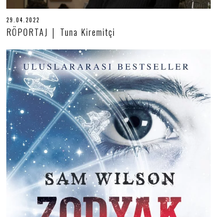
29.04.2022
2
8
RÖPORTAJ │ Tuna Kiremitçi
.
0
6
.
2
0
2
2