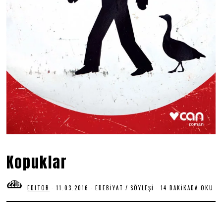
Kopuklar
EDITOR
11.03.2016
1
EDEBIYAT
/
SÖYLEŞI
14 DAKIKADA OKU
8
.
0
6