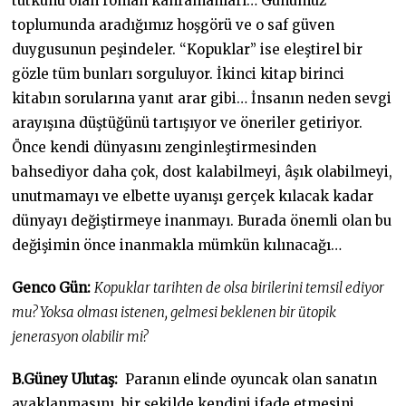
tutkunu olan roman kahramanları… Günümüz
toplumunda aradığımız hoşgörü ve o saf güven
duygusunun peşindeler. “Kopuklar” ise eleştirel bir
gözle tüm bunları sorguluyor. İkinci kitap birinci
kitabın sorularına yanıt arar gibi… İnsanın neden sevgi
arayışına düştüğünü tartışıyor ve öneriler getiriyor.
Önce kendi dünyasını zenginleştirmesinden
bahsediyor daha çok, dost kalabilmeyi, âşık olabilmeyi,
unutmamayı ve elbette uyanışı gerçek kılacak kadar
dünyayı değiştirmeye inanmayı. Burada önemli olan bu
değişimin önce inanmakla mümkün kılınacağı…
Genco Gün:
Kopuklar tarihten de olsa birilerini temsil ediyor
mu? Yoksa olması istenen, gelmesi beklenen bir ütopik
jenerasyon olabilir mi?
B.Güney Ulutaş:
Paranın elinde oyuncak olan sanatın
ayaklanmasını, bir şekilde kendini ifade etmesini