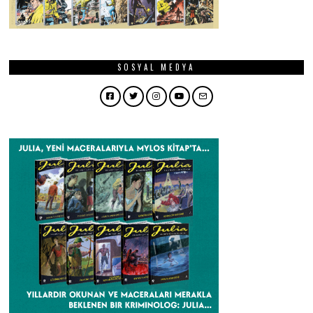
SOSYAL MEDYA
Facebook
Twitter
Instagram
YouTube
Email