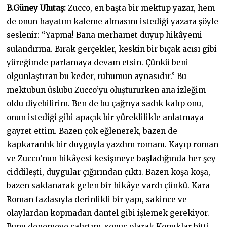
B.Güney Ulutaş:
Zucco, en başta bir mektup yazar, hem
de onun hayatını kaleme almasını istediği yazara şöyle
seslenir: “Yapma! Bana merhamet duyup hikâyemi
sulandırma. Bırak gerçekler, keskin bir bıçak acısı gibi
yüreğimde parlamaya devam etsin. Çünkü beni
olgunlaştıran bu keder, ruhumun aynasıdır.” Bu
mektubun üslubu Zucco’yu oluştururken ana izleğim
oldu diyebilirim. Ben de bu çağrıya sadık kalıp onu,
onun istediği gibi apaçık bir yüreklilikle anlatmaya
gayret ettim. Bazen çok eğlenerek, bazen de
kapkaranlık bir duyguyla yazdım romanı. Kayıp roman
ve Zucco’nun hikâyesi kesişmeye başladığında her şey
ciddileşti, duygular çığırından çıktı. Bazen koşa koşa,
bazen saklanarak gelen bir hikâye vardı çünkü. Kara
Roman fazlasıyla derinlikli bir yapı, sakince ve
olaylardan kopmadan dantel gibi işlemek gerekiyor.
Bunu denemeye çalıştım, sonuç olarak Kopuklar bitti