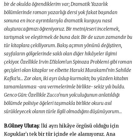
bir de okulda öğrendiklerim var; Dramatik Yazarlık
bölümlerinde roman yazarlığı dersi yok fakat başından
sonuna en ince ayrıntılarıyla dramatik kurguyu nasıl
oluşturacağımızı öğreniyoruz. Bir metni/eseri incelemek,
tartışmak ve eleştirmek de buna dair. Bir de uzun zamandır bu
tür kitaplara çekiliyorum. Bakış açımın yönünü değiştiren,
sayfaların gölgelerinde saklı olan diğer hikâyeler ilgimi
çekiyor. Özellikle Irvin D.Yalom’un Spinoza Problemi gibi roman
geçişleri olan kitaplar ve elbette Haruki Murakami’nin Sahilde
Kafka’sı… Zor olan, iki ayrı üslup kurmaktı; bu yüzden kitabın
tamamlanması -ara vermelerimle birlikte- sekiz yılı buldu.
Genco Gün: Özellikle Zucco’nun yolculuğunun anlatıldığı
bölümde polisiye öğeleri taşımakla birlikte okuru asıl
sürükleyecek olanın türle ilgili olmadığını düşünüyorum…
B.Güney Ulutaş:
İki ayrı hikâye örgüsü olduğu için
Kopuklar’ı tek bir tür içinde ele alamıyoruz. Ana