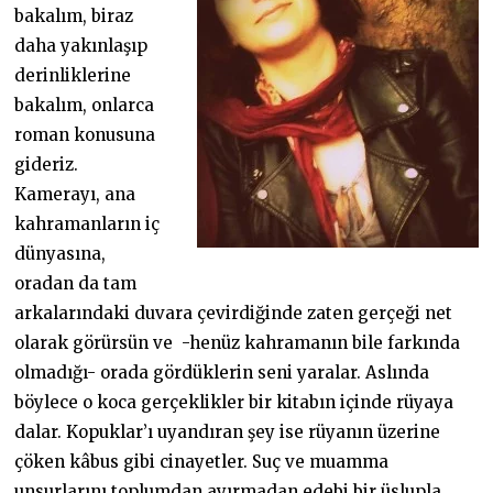
bakalım, biraz
daha yakınlaşıp
derinliklerine
bakalım, onlarca
roman konusuna
gideriz.
Kamerayı, ana
kahramanların iç
dünyasına,
oradan da tam
arkalarındaki duvara çevirdiğinde zaten gerçeği net
olarak görürsün ve -henüz kahramanın bile farkında
olmadığı- orada gördüklerin seni yaralar. Aslında
böylece o koca gerçeklikler bir kitabın içinde rüyaya
dalar. Kopuklar’ı uyandıran şey ise rüyanın üzerine
çöken kâbus gibi cinayetler. Suç ve muamma
unsurlarını toplumdan ayırmadan edebi bir üslupla