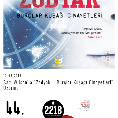
17.08.2016
1
8
Sam Wilson’la “Zodyak – Burçlar Kuşağı Cinayetleri”
.
Üzerine
0
6
.
2
0
2
0