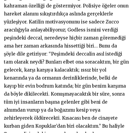
kahraman özelliği de göstermiyor. Polisiye öğeler onun
hareket alanını sıkıştırdıkça aslında gerçeklerle
yüzleşiyor. Katilin motivasyonunu ise sadece Zucco
aracılığıyla anlayabiliyoruz; Godless ismini verdiği
peşindeki deccal, neredeyse hiçbir zaman göremediği
ama her zaman arkasında hissettiği biri… Bunu da
şöyle dile getiriyor: “Peşimdeki deccalin asıl istediği
tam olarak neydi? Bunları elbet ona soracaktım, bir gün
gelecek, karşı karşıya kalacaktık; ıssız bir yol
kenarında ya da ormanın derinliklerinde, belki de
kayıp bir evin bodrum katında; bir gün benim karşıma
da böyle dikilecekti. Konuşmayacaktık bir süre, sonra
tüm iyi insanların başına gelenler gibi beni de
alnımdan vurup ya da boğazımı kesip veya
zehirleyerek öldürecekti. Kısacası ben de cinayete
kurban giden Kopuklar’dan biri olacaktım.” Bu haliyle