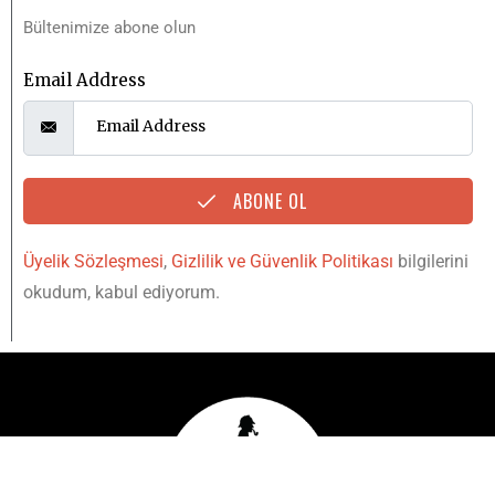
Bültenimize abone olun
Email Address
ABONE OL
Üyelik Sözleşmesi
,
Gizlilik ve Güvenlik Politikası
bilgilerini
okudum, kabul ediyorum.
YUKARI
IŞINLAN