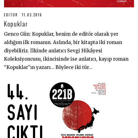
EDITOR
11.03.2016
1
8
Kopuklar
.
0
6
Genco Gün: Kopuklar, benim de editör olarak yer
.
aldığım ilk romanın. Aslında, bir kitapta iki roman
2
0
diyebiliriz. İlkinde anlatıcı Sevgi Hikâyesi
2
0
Koleksiyoncusu, ikincisinde ise anlatıcı, kayıp roman
“Kopuklar”ın yazarı… Böylece iki tür…