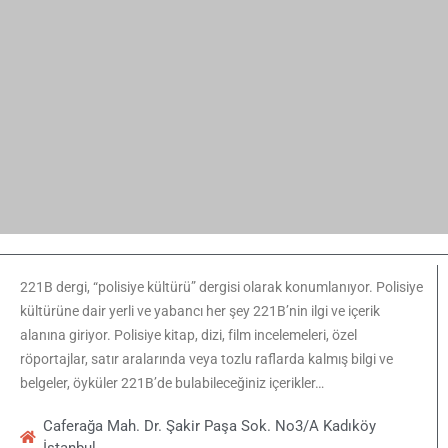
Caferağa Mah. Dr. Şakir Paşa Sok. No3/A Kadıköy
İstanbul
+90 543 345 46 00
bilgi@221bdergi.com
Site Haritası
Aydınlatma Metni
Üyelik Sözleşmesi
Çerez Politikası
Edebiyat
Akademik Araştırma
Çizgi Roman
Roman
Öykü