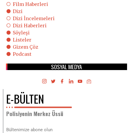
Bültenimize abone olun
Email Address
ABONE OL
Üyelik Sözleşmesi
,
Gizlilik ve Güvenlik Politikası
bilgilerini
okudum, kabul ediyorum.