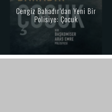
Cengiz Bahadır'dan Yeni Bir
Polisiye: Çocuk
221B dergi, “polisiye kültürü” dergisi olarak konumlanıyor. Polisiye
kültürüne dair yerli ve yabancı her şey 221B’nin ilgi ve içerik
alanına giriyor. Polisiye kitap, dizi, film incelemeleri, özel
röportajlar, satır aralarında veya tozlu raflarda kalmış bilgi ve
belgeler, öyküler 221B’de bulabileceğiniz içerikler…