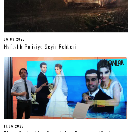
06.09.2025
0
6
Haftalık Polisiye Seyir Rehberi
.
0
9
.
2
0
2
5
11.06.2025
1
1