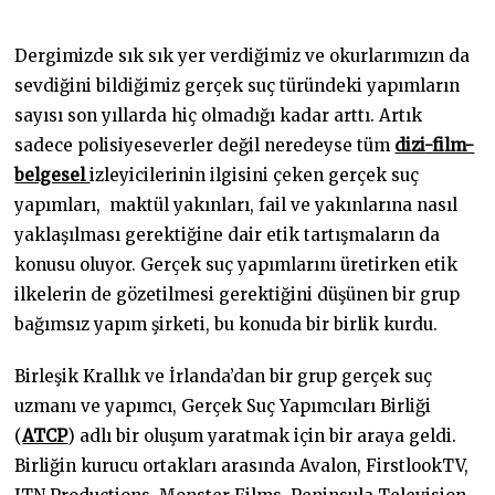
0
9
.
Dergimizde sık sık yer verdiğimiz ve okurlarımızın da
2
0
sevdiğini bildiğimiz gerçek suç türündeki yapımların
2
sayısı son yıllarda hiç olmadığı kadar arttı. Artık
3
sadece polisiyeseverler değil neredeyse tüm
dizi-film-
belgesel
izleyicilerinin ilgisini çeken gerçek suç
yapımları, maktül yakınları, fail ve yakınlarına nasıl
yaklaşılması gerektiğine dair etik tartışmaların da
konusu oluyor. Gerçek suç yapımlarını üretirken etik
ilkelerin de gözetilmesi gerektiğini düşünen bir grup
bağımsız yapım şirketi, bu konuda bir birlik kurdu.
Birleşik Krallık ve İrlanda’dan bir grup gerçek suç
uzmanı ve yapımcı, Gerçek Suç Yapımcıları Birliği
(
ATCP
) adlı bir oluşum yaratmak için bir araya geldi.
Birliğin kurucu ortakları arasında Avalon, FirstlookTV,