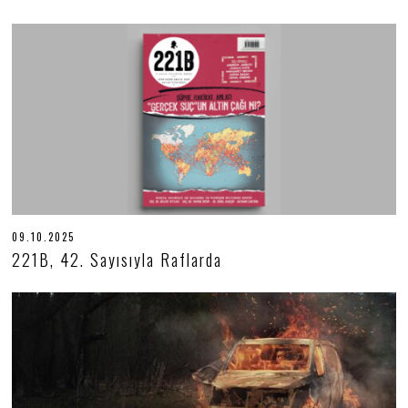
09.10.2025
0
9
221B, 42. Sayısıyla Raflarda
.
1
0
.
2
0
2
5