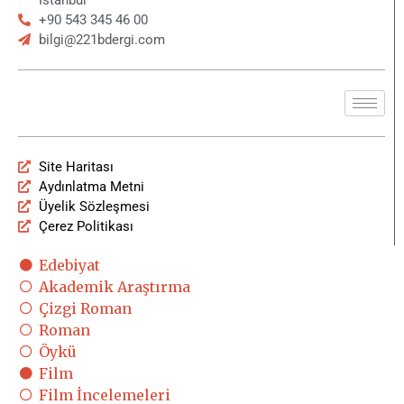
Film
Film İncelemeleri
Film Haberleri
Dizi
Dizi İncelemeleri
Dizi Haberleri
Söyleşi
Listeler
Gizem Çöz
Podcast
SOSYAL MEDYA
E-BÜLTEN
Polisiyenin Merkez Üssü