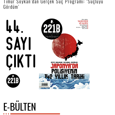
Timur Soykan’dan Gerçek Suç Programı: ‘Suçluyu
.
Gördüm’
0
6
.
2
0
2
5
E-BÜLTEN