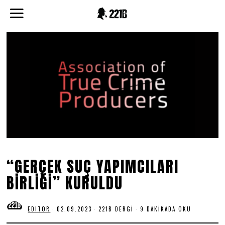
“GERÇEK SUÇ YAPIMCILARI
BİRLİĞİ” KURULDU
EDITOR
02.09.2023
0
221B DERGI
9 DAKIKADA OKU
2
.