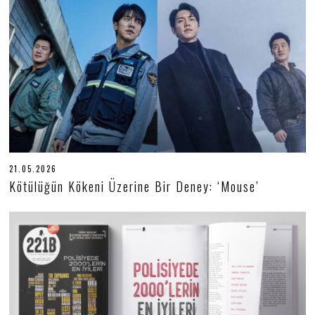
0
2
6
21.05.2026
2
1
Kötülüğün Kökeni Üzerine Bir Deney: ‘Mouse’
.
0
5
.
2
0
2
6