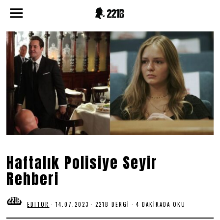
Haftalık Polisiye Seyir
Rehberi
EDITOR
14.07.2023
1
221B DERGI
4 DAKIKADA OKU
4
.