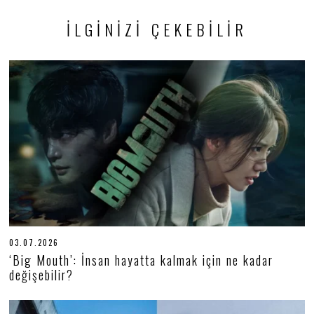
İLGINIZI ÇEKEBILIR
03.07.2026
0
6
‘Big Mouth’: İnsan hayatta kalmak için ne kadar
.
değişebilir?
0
7
.
2