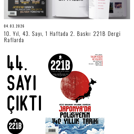
04.03.2026
0
4
10. Yıl, 43. Sayı, 1 Haftada 2. Baskı: 221B Dergi
.
Raflarda
0
3
.
2
0
2
6