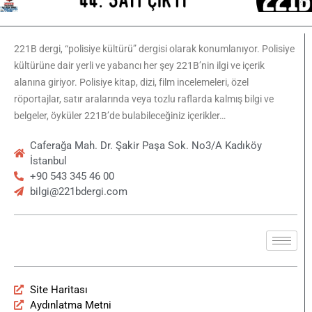
221B dergi, “polisiye kültürü” dergisi olarak konumlanıyor. Polisiye
kültürüne dair yerli ve yabancı her şey 221B’nin ilgi ve içerik
alanına giriyor. Polisiye kitap, dizi, film incelemeleri, özel
röportajlar, satır aralarında veya tozlu raflarda kalmış bilgi ve
belgeler, öyküler 221B’de bulabileceğiniz içerikler…
Caferağa Mah. Dr. Şakir Paşa Sok. No3/A Kadıköy
İstanbul
+90 543 345 46 00
bilgi@221bdergi.com
Site Haritası
Aydınlatma Metni