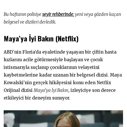
0
7
.
Bu haftanın polisiye
seyir rehberinde
; yeni veya gözden kaçan
2
0
belgesel ve dizileri derledik.
2
3
Maya’ya İyi Bakın (Netflix)
ABD’nin Floria’da eyaletinde yaşayan bir çiftin hasta
kızlarını acile götürmesiyle başlayan ve çocuk
istismarıyla suçlanıp çocuklarının velayetini
kaybetmelerine kadar uzanan bir belgesel dizisi. Maya
Kowalski’nin gerçek hikâyesini konu eden Netflix
Orijinal dizisi
Maya’ya İyi Bakın
, izleyiciye son derece
etkileyici bir deneyim sunuyor.