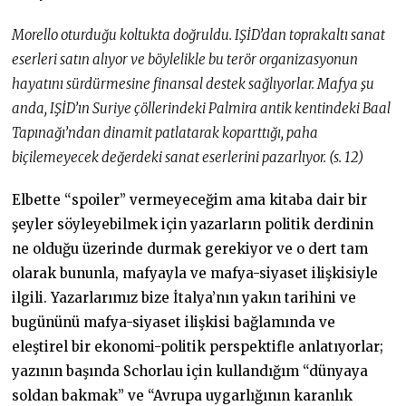
Morello oturduğu koltukta doğruldu. IŞİD’dan toprakaltı sanat
eserleri satın alıyor ve böylelikle bu terör organizasyonun
hayatını sürdürmesine finansal destek sağlıyorlar. Mafya şu
anda, IŞİD’ın Suriye çöllerindeki Palmira antik kentindeki Baal
Tapınağı’ndan dinamit patlatarak koparttığı, paha
biçilemeyecek değerdeki sanat eserlerini pazarlıyor. (s. 12)
Elbette “spoiler” vermeyeceğim ama kitaba dair bir
şeyler söyleyebilmek için yazarların politik derdinin
ne olduğu üzerinde durmak gerekiyor ve o dert tam
olarak bununla, mafyayla ve mafya-siyaset ilişkisiyle
ilgili. Yazarlarımız bize İtalya’nın yakın tarihini ve
bugününü mafya-siyaset ilişkisi bağlamında ve
eleştirel bir ekonomi-politik perspektifle anlatıyorlar;
yazının başında Schorlau için kullandığım “dünyaya
soldan bakmak” ve “Avrupa uygarlığının karanlık