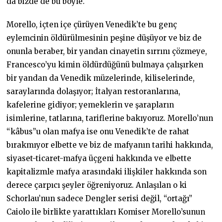
da bizde de bu böyle.
Morello, içten içe çürüyen Venedik’te bu genç
eylemcinin öldürülmesinin peşine düşüyor ve biz de
onunla beraber, bir yandan cinayetin sırrını çözmeye,
Francesco’yu kimin öldürdüğünü bulmaya çalışırken
bir yandan da Venedik müzelerinde, kiliselerinde,
saraylarında dolaşıyor; İtalyan restoranlarına,
kafelerine gidiyor; yemeklerin ve şarapların
isimlerine, tatlarına, tariflerine bakıyoruz. Morello’nun
“kâbus”u olan mafya ise onu Venedik’te de rahat
bırakmıyor elbette ve biz de mafyanın tarihi hakkında,
siyaset-ticaret-mafya üçgeni hakkında ve elbette
kapitalizmle mafya arasındaki ilişkiler hakkında son
derece çarpıcı şeyler öğreniyoruz. Anlaşılan o ki
Schorlau’nun sadece Dengler serisi değil, “ortağı”
Caiolo ile birlikte yarattıkları Komiser Morello’sunun