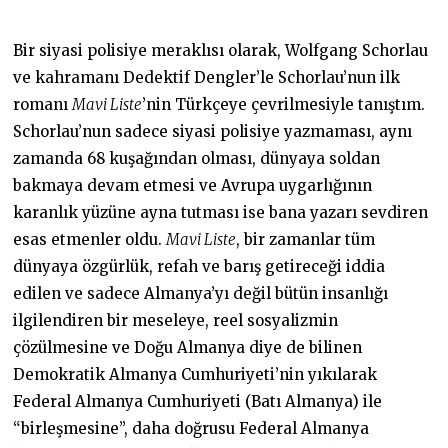
0
8
.
Bir siyasi polisiye meraklısı olarak, Wolfgang Schorlau
2
0
ve kahramanı Dedektif Dengler’le Schorlau’nun ilk
2
romanı
Mavi Liste
’nin Türkçeye çevrilmesiyle tanıştım.
3
Schorlau’nun sadece siyasi polisiye yazmaması, aynı
zamanda 68 kuşağından olması, dünyaya soldan
bakmaya devam etmesi ve Avrupa uygarlığının
karanlık yüzüne ayna tutması ise bana yazarı sevdiren
esas etmenler oldu.
Mavi Liste
, bir zamanlar tüm
dünyaya özgürlük, refah ve barış getireceği iddia
edilen ve sadece Almanya’yı değil bütün insanlığı
ilgilendiren bir meseleye, reel sosyalizmin
çözülmesine ve Doğu Almanya diye de bilinen
Demokratik Almanya Cumhuriyeti’nin yıkılarak
Federal Almanya Cumhuriyeti (Batı Almanya) ile
“birleşmesine”, daha doğrusu Federal Almanya