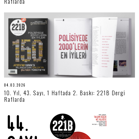
Raflarda
0
4
.
2
0
2
6
04.03.2026
0
4
10. Yıl, 43. Sayı, 1 Haftada 2. Baskı: 221B Dergi
.
Raflarda
0
3
.
2
0
2
6