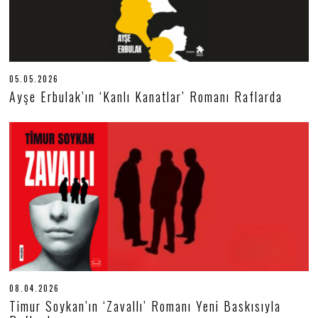
05.05.2026
0
5
Ayşe Erbulak’ın ‘Kanlı Kanatlar’ Romanı Raflarda
.
0
5
.
2
0
2
6
08.04.2026
0
9
Timur Soykan’ın ‘Zavallı’ Romanı Yeni Baskısıyla
.