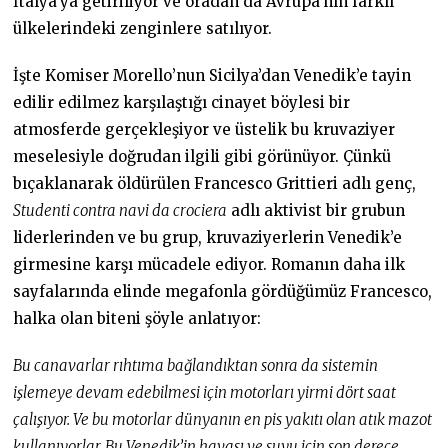
İtalya’ya getiriliyor ve oradan da Avrupa’nın farklı
ülkelerindeki zenginlere satılıyor.
İşte Komiser Morello’nun Sicilya’dan Venedik’e tayin
edilir edilmez karşılaştığı cinayet böylesi bir
atmosferde gerçekleşiyor ve üstelik bu kruvaziyer
meselesiyle doğrudan ilgili gibi görünüyor. Çünkü
bıçaklanarak öldürülen Francesco Grittieri adlı genç,
Studenti contra navi da crociera
adlı aktivist bir grubun
liderlerinden ve bu grup, kruvaziyerlerin Venedik’e
girmesine karşı mücadele ediyor. Romanın daha ilk
sayfalarında elinde megafonla gördüğümüz Francesco,
halka olan biteni şöyle anlatıyor:
Bu canavarlar rıhtıma bağlandıktan sonra da sistemin
işlemeye devam edebilmesi için motorları yirmi dört saat
çalışıyor. Ve bu motorlar dünyanın en pis yakıtı olan atık mazot
kullanıyorlar. Bu Venedik’in havası ve suyu için son derece