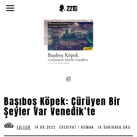
Başıboş Köpek: Çürüyen Bir
Şeyler Var Venedik’te
EDITOR
14.08.2023
1
EDEBIYAT
/
ROMAN
16 DAKIKADA OKU
4
.