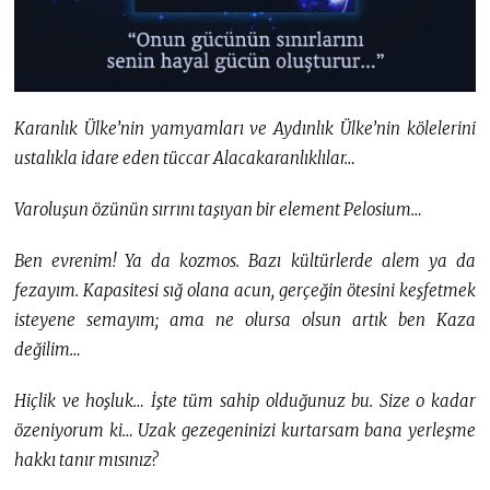
Karanlık Ülke’nin yamyamları ve Aydınlık Ülke’nin kölelerini
ustalıkla idare eden tüccar Alacakaranlıklılar…
Varoluşun özünün sırrını taşıyan bir element Pelosium…
Ben evrenim! Ya da kozmos. Bazı kültürlerde alem ya da
fezayım. Kapasitesi sığ olana acun, gerçeğin ötesini keşfetmek
isteyene semayım; ama ne olursa olsun artık ben Kaza
değilim…
Hiçlik ve hoşluk… İşte tüm sahip olduğunuz bu. Size o kadar
özeniyorum ki… Uzak gezegeninizi kurtarsam bana yerleşme
hakkı tanır mısınız?