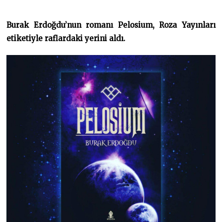
0
6
.
Burak Erdoğdu’nun romanı Pelosium, Roza Yayınları
2
0
etiketiyle raflardaki yerini aldı.
2
0