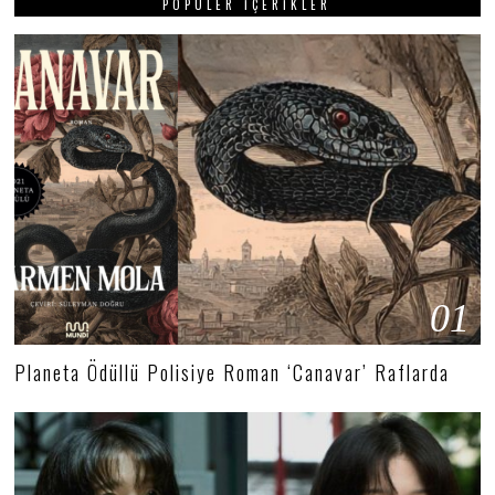
POPÜLER İÇERIKLER
01
Planeta Ödüllü Polisiye Roman ‘Canavar’ Raflarda