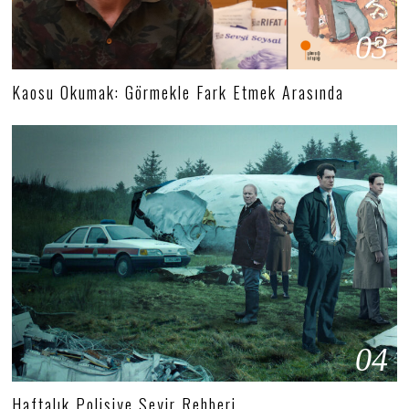
03
Kaosu Okumak: Görmekle Fark Etmek Arasında
04
Haftalık Polisiye Seyir Rehberi