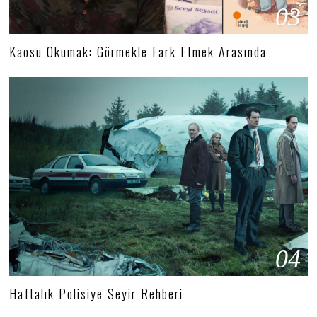
03
Kaosu Okumak: Görmekle Fark Etmek Arasında
04
Haftalık Polisiye Seyir Rehberi