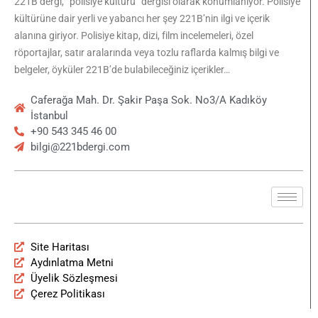
221B dergi, “polisiye kültürü” dergisi olarak konumlanıyor. Polisiye
kültürüne dair yerli ve yabancı her şey 221B’nin ilgi ve içerik
alanına giriyor. Polisiye kitap, dizi, film incelemeleri, özel
röportajlar, satır aralarında veya tozlu raflarda kalmış bilgi ve
belgeler, öyküler 221B’de bulabileceğiniz içerikler…
Caferağa Mah. Dr. Şakir Paşa Sok. No3/A Kadıköy
İstanbul
+90 543 345 46 00
bilgi@221bdergi.com
Site Haritası
Aydınlatma Metni
Üyelik Sözleşmesi
Çerez Politikası