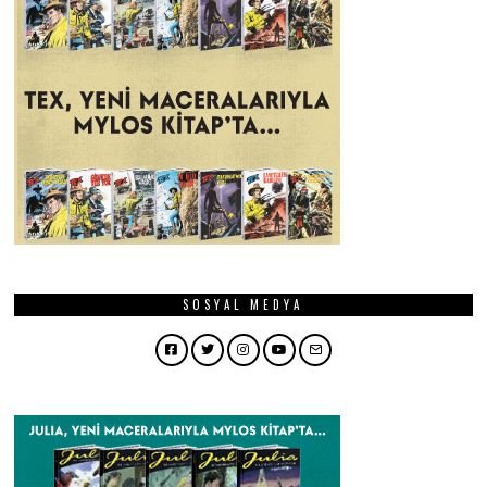
SOSYAL MEDYA
Facebook
Twitter
Instagram
YouTube
Email