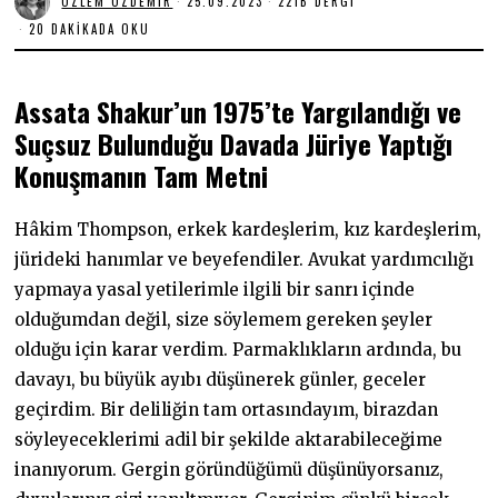
ÖZLEM ÖZDEMIR
25.09.2023
2
221B DERGI
5
20 DAKIKADA OKU
.
0
9
.
Assata Shakur’un 1975’te Yargılandığı ve
2
0
Suçsuz Bulunduğu Davada Jüriye Yaptığı
2
3
Konuşmanın Tam Metni
Hâkim Thompson, erkek kardeşlerim, kız kardeşlerim,
jürideki hanımlar ve beyefendiler. Avukat yardımcılığı
yapmaya yasal yetilerimle ilgili bir sanrı içinde
olduğumdan değil, size söylemem gereken şeyler
olduğu için karar verdim. Parmaklıkların ardında, bu
davayı, bu büyük ayıbı düşünerek günler, geceler
geçirdim. Bir deliliğin tam ortasındayım, birazdan
söyleyeceklerimi adil bir şekilde aktarabileceğime
inanıyorum. Gergin göründüğümü düşünüyorsanız,