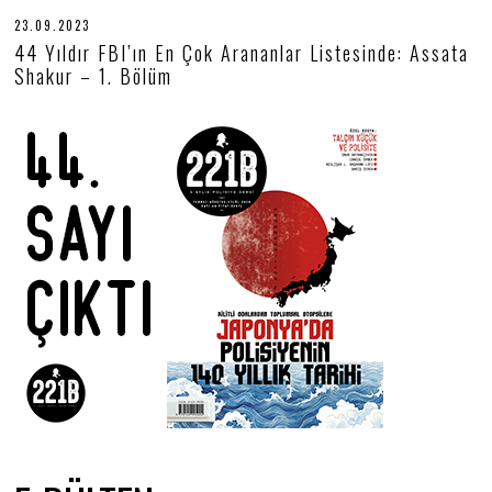
23.09.2023
2
4
44 Yıldır FBI’ın En Çok Arananlar Listesinde: Assata
.
Shakur – 1. Bölüm
0
9
.
2
0
2
3