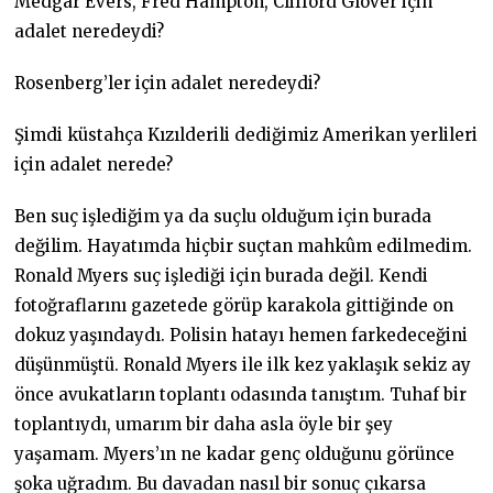
Medgar Evers, Fred Hampton, Clifford Glover için
adalet neredeydi?
Rosenberg’ler için adalet neredeydi?
Şimdi küstahça Kızılderili dediğimiz Amerikan yerlileri
için adalet nerede?
Ben suç işlediğim ya da suçlu olduğum için burada
değilim. Hayatımda hiçbir suçtan mahkûm edilmedim.
Ronald Myers suç işlediği için burada değil. Kendi
fotoğraflarını gazetede görüp karakola gittiğinde on
dokuz yaşındaydı. Polisin hatayı hemen farkedeceğini
düşünmüştü. Ronald Myers ile ilk kez yaklaşık sekiz ay
önce avukatların toplantı odasında tanıştım. Tuhaf bir
toplantıydı, umarım bir daha asla öyle bir şey
yaşamam. Myers’ın ne kadar genç olduğunu görünce
şoka uğradım. Bu davadan nasıl bir sonuç çıkarsa