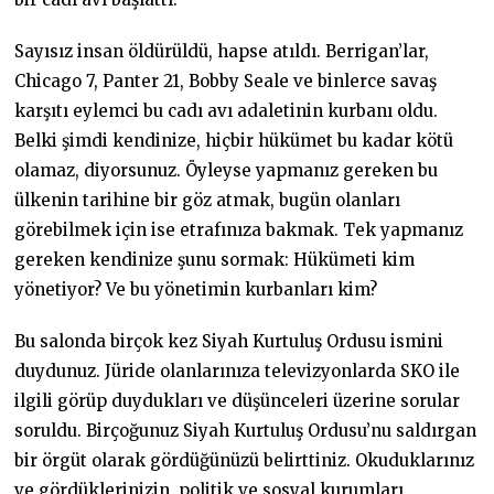
Sayısız insan öldürüldü, hapse atıldı. Berrigan’lar,
Chicago 7, Panter 21, Bobby Seale ve binlerce savaş
karşıtı eylemci bu cadı avı adaletinin kurbanı oldu.
Belki şimdi kendinize, hiçbir hükümet bu kadar kötü
olamaz, diyorsunuz. Öyleyse yapmanız gereken bu
ülkenin tarihine bir göz atmak, bugün olanları
görebilmek için ise etrafınıza bakmak. Tek yapmanız
gereken kendinize şunu sormak: Hükümeti kim
yönetiyor? Ve bu yönetimin kurbanları kim?
Bu salonda birçok kez Siyah Kurtuluş Ordusu ismini
duydunuz. Jüride olanlarınıza televizyonlarda SKO ile
ilgili görüp duydukları ve düşünceleri üzerine sorular
soruldu. Birçoğunuz Siyah Kurtuluş Ordusu’nu saldırgan
bir örgüt olarak gördüğünüzü belirttiniz. Okuduklarınız
ve gördüklerinizin, politik ve sosyal kurumları