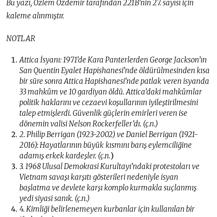
Bu yazı, Özlem Özdemir tarafından 221B’nin 27. sayısı için
kaleme alınmıştır.
NOTLAR
Attica İsyanı: 1971’de Kara Panterlerden George Jackson’ın
San Quentin Eyalet
Hapishanesi’nde öldürülmesinden kısa
bir süre sonra Attica Hapishanesi’nde patlak
veren isyanda
33 mahkûm ve 10 gardiyan öldü. Attica’daki mahkûmlar
politik
haklarını ve cezaevi koşullarının iyileştirilmesini
talep etmişlerdi. Güvenlik güçlerin emirleri veren ise
dönemin valisi Nelson Rockerfeller’dı. (ç.n.)
2. Philip Berrigan (1923-2002) ve Daniel Berrigan (1921-
2016): Hayatlarının büyük
kısmını barış eylemciliğine
adamış erkek kardeşler. (ç.n.
)
3. 1968 Ulusal Demokrasi Kurultayı’ndaki protestoları ve
Vietnam savaşı karşıtı
gösterileri nedeniyle isyan
başlatma ve devlete karşı komplo kurmakla suçlanmış
yedi siyasi sanık. (ç.n.)
4. Kimliği belirlenemeyen kurbanlar için kullanılan bir