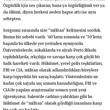
Özgürlük için ses çıkaran, bana ya özgürlüğümü ver ya
da ölümü, diyen herkesi neden hapse attı ise aynı
sebepten.
Sorgunuz sırasında size “militan” kelimesini sorduk.
Bunun bir sebebi vardı. ‘60’ların sonunda ve ‘70’lerin
başında bu ülkede yer yerinden oynuyordu.
Üniversitelerde, sokaklarda ve siyah-Porto Rikolu
topluluklarda, ırkçılığa ve savaşa karşı çok güçlü bir
halk hareketi vardı. Hükümet, yerel polis teşkilatları,
FBI ve CIA, militan olarak adlandırdıkları bireylere
karşı topyekün bir savaş başlattı. Yöntemlerinin ne
kadar çok sayıda suç unsuru barındırdığını, FBI ve
CIA’de yapılan araştırmalar sonucu yeni yeni
öğreniyoruz. Salem’de cadıları yaktıkları gibi bu
hükümet de “militan” olarak gördüğü insanlara karşı
bir cadı avı başlattı.