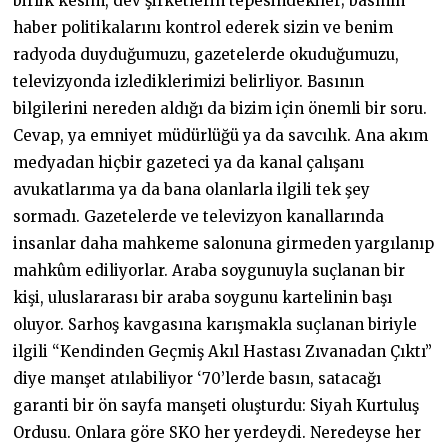
birlik kesim, dev şirketlerin tepesindekiler; basının
haber politikalarını kontrol ederek sizin ve benim
radyoda duyduğumuzu, gazetelerde okuduğumuzu,
televizyonda izlediklerimizi belirliyor. Basının
bilgilerini nereden aldığı da bizim için önemli bir soru.
Cevap, ya emniyet müdürlüğü ya da savcılık. Ana akım
medyadan hiçbir gazeteci ya da kanal çalışanı
avukatlarıma ya da bana olanlarla ilgili tek şey
sormadı. Gazetelerde ve televizyon kanallarında
insanlar daha mahkeme salonuna girmeden yargılanıp
mahkûm ediliyorlar. Araba soygunuyla suçlanan bir
kişi, uluslararası bir araba soygunu kartelinin başı
oluyor. Sarhoş kavgasına karışmakla suçlanan biriyle
ilgili “Kendinden Geçmiş Akıl Hastası Zıvanadan Çıktı”
diye manşet atılabiliyor ‘70’lerde basın, satacağı
garanti bir ön sayfa manşeti oluşturdu: Siyah Kurtuluş
Ordusu. Onlara göre SKO her yerdeydi. Neredeyse her