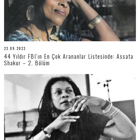
23.09.2023
2
4
44 Yıldır FBI’ın En Çok Arananlar Listesinde: Assata
.
Shakur – 2. Bölüm
0
9
.
2
0
2
3