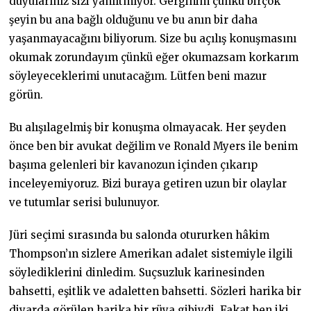
duyularınız sizi yanıltmıyor. Gerginim çünkü birçok
şeyin bu ana bağlı olduğunu ve bu anın bir daha
yaşanmayacağını biliyorum. Size bu açılış konuşmasını
okumak zorundayım çünkü eğer okumazsam korkarım
söyleyeceklerimi unutacağım. Lütfen beni mazur
görün.
Bu alışılagelmiş bir konuşma olmayacak. Her şeyden
önce ben bir avukat değilim ve Ronald Myers ile benim
başıma gelenleri bir kavanozun içinden çıkarıp
inceleyemiyoruz. Bizi buraya getiren uzun bir olaylar
ve tutumlar serisi bulunuyor.
Jüri seçimi sırasında bu salonda otururken hâkim
Thompson’ın sizlere Amerikan adalet sistemiyle ilgili
söylediklerini dinledim. Suçsuzluk karinesinden
bahsetti, eşitlik ve adaletten bahsetti. Sözleri harika bir
diyarda görülen harika bir rüya gibiydi. Fakat ben iki